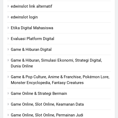
edwinslot link alternatif
edwinslot login
Etika Digital Mahasiswa
Evaluasi Platform Digital
Game & Hiburan Digital
Game & Hiburan, Simulasi Ekonomi, Strategi Digital,
Dunia Online
Game & Pop Culture, Anime & Franchise, Pokémon Lore,
Monster Encyclopedia, Fantasy Creatures
Game Online & Strategi Bermain
Game Online, Slot Online, Keamanan Data
Game Online, Slot Online, Permainan Judi