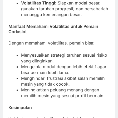
Volatilitas Tinggi:
Siapkan modal besar,
gunakan taruhan progresif, dan bersabarlah
menunggu kemenangan besar.
Manfaat Memahami Volatilitas untuk Pemain
Corlaslot
Dengan memahami volatilitas, pemain bisa:
Menyesuaikan strategi taruhan sesuai risiko
yang diinginkan.
Mengelola modal dengan lebih efektif agar
bisa bermain lebih lama.
Menghindari frustrasi akibat salah memilih
mesin yang tidak cocok.
Meningkatkan peluang menang dengan
memilih mesin yang sesuai profil bermain.
Kesimpulan