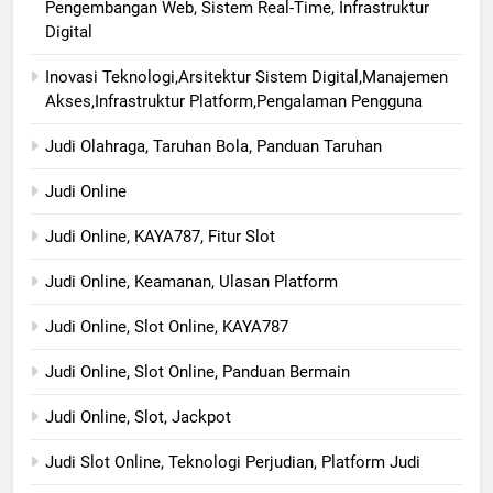
Pengembangan Web, Sistem Real-Time, Infrastruktur
Digital
Inovasi Teknologi,Arsitektur Sistem Digital,Manajemen
Akses,Infrastruktur Platform,Pengalaman Pengguna
Judi Olahraga, Taruhan Bola, Panduan Taruhan
Judi Online
Judi Online, KAYA787, Fitur Slot
Judi Online, Keamanan, Ulasan Platform
Judi Online, Slot Online, KAYA787
Judi Online, Slot Online, Panduan Bermain
Judi Online, Slot, Jackpot
Judi Slot Online, Teknologi Perjudian, Platform Judi