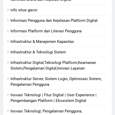
info situs gacor
Informasi Pengguna dan Kejelasan Platform Digital
Informasi Platform dan Literasi Pengguna
Infrastruktur & Manajemen Kapasitas
Infrastruktur & Teknologi Sistem
Infrastruktur Digital,Teknologi Platform,Keamanan
Sistem,Pengalaman Digital,Inovasi Layanan
Infrastruktur Server, Sistem Login, Optimisasi Sistem,
Pengalaman Pengguna
Inovasi Teknologi | Fitur Digital | User Experience |
Pengembangan Platform | Ekosistem Digital
Inovasi Teknologi, Pengalaman Pengguna,