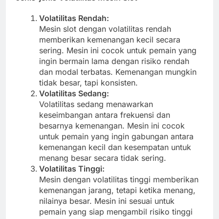
Volatilitas Rendah:
Mesin slot dengan volatilitas rendah
memberikan kemenangan kecil secara
sering. Mesin ini cocok untuk pemain yang
ingin bermain lama dengan risiko rendah
dan modal terbatas. Kemenangan mungkin
tidak besar, tapi konsisten.
Volatilitas Sedang:
Volatilitas sedang menawarkan
keseimbangan antara frekuensi dan
besarnya kemenangan. Mesin ini cocok
untuk pemain yang ingin gabungan antara
kemenangan kecil dan kesempatan untuk
menang besar secara tidak sering.
Volatilitas Tinggi:
Mesin dengan volatilitas tinggi memberikan
kemenangan jarang, tetapi ketika menang,
nilainya besar. Mesin ini sesuai untuk
pemain yang siap mengambil risiko tinggi