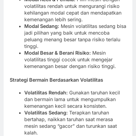
volatilitas rendah untuk mengurangi risiko
kehilangan modal cepat dan mendapatkan
kemenangan lebih sering.
Modal Sedang:
Mesin volatilitas sedang bisa
jadi pilihan yang baik untuk mencoba
peluang menang besar tanpa risiko terlalu
tinggi.
Modal Besar & Berani Risiko:
Mesin
volatilitas tinggi cocok untuk mengejar
kemenangan besar dengan risiko tinggi.
Strategi Bermain Berdasarkan Volatilitas
Volatilitas Rendah:
Gunakan taruhan kecil
dan bermain lama untuk mengumpulkan
kemenangan kecil secara konsisten.
Volatilitas Sedang:
Terapkan taruhan
bertahap, naikkan taruhan saat merasa
mesin sedang “gacor” dan turunkan saat
kalah.