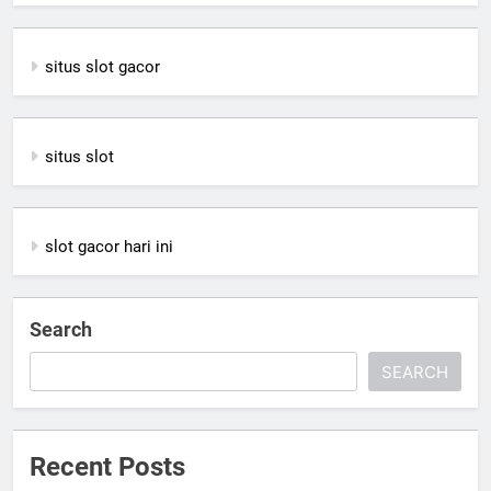
situs slot gacor
situs slot
slot gacor hari ini
Search
SEARCH
Recent Posts