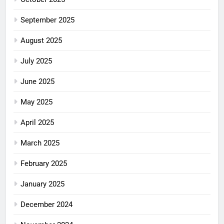
September 2025
August 2025
July 2025
June 2025
May 2025
April 2025
March 2025
February 2025
January 2025
December 2024