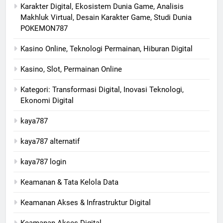
Karakter Digital, Ekosistem Dunia Game, Analisis
Makhluk Virtual, Desain Karakter Game, Studi Dunia
POKEMON787
Kasino Online, Teknologi Permainan, Hiburan Digital
Kasino, Slot, Permainan Online
Kategori: Transformasi Digital, Inovasi Teknologi,
Ekonomi Digital
kaya787
kaya787 alternatif
kaya787 login
Keamanan & Tata Kelola Data
Keamanan Akses & Infrastruktur Digital
Keamanan Akses Digital