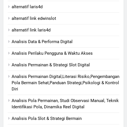
alternatif laris4d
alternatif link edwinslot
alternatif link laris4d
Analisis Data & Performa Digital
Analisis Perilaku Pengguna & Waktu Akses
Analisis Permainan & Strategi Slot Digital
Analisis Permainan Digital,Literasi Risiko,Pengembangan
Pola Bermain Sehat,Panduan Strategi,Psikologi & Kontrol
Diri
Analisis Pola Permainan, Studi Observasi Manual, Teknik
Identifikasi Pola, Dinamika Reel Digital
Analisis Pola Slot & Strategi Bermain