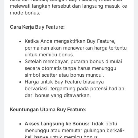
melewati langkah tersebut dan langsung masuk ke
mode bonus.
Cara Kerja Buy Feature:
Ketika Anda mengaktifkan Buy Feature,
permainan akan menawarkan harga tertentu
untuk memicu bonus.
Setelah membayar, putaran bonus dimulai
secara otomatis tanpa harus menunggu
simbol scatter atau bonus muncul.
Harga untuk Buy Feature biasanya
bervariasi, tergantung pada potensi hadiah
dari bonus yang ditawarkan.
Keuntungan Utama Buy Feature:
Akses Langsung ke Bonus:
Tidak perlu
menunggu atau memutar gulungan berkali-
kali hanya untuk memicu bonus.