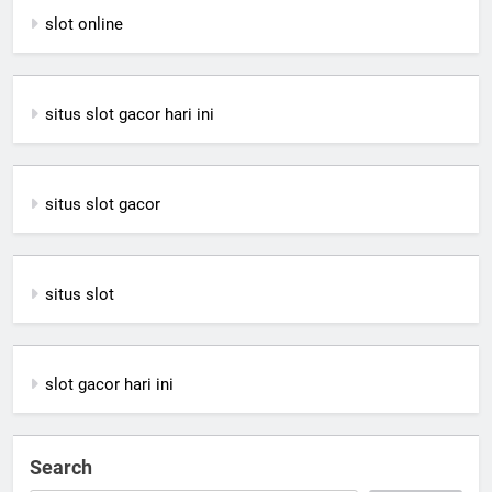
slot online
situs slot gacor hari ini
situs slot gacor
situs slot
slot gacor hari ini
Search