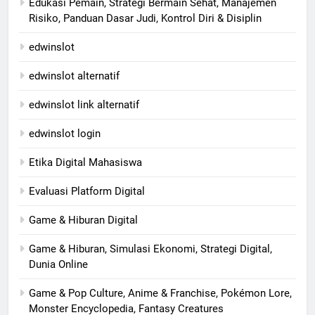
Edukasi Pemain, Strategi Bermain Sehat, Manajemen
Risiko, Panduan Dasar Judi, Kontrol Diri & Disiplin
edwinslot
edwinslot alternatif
edwinslot link alternatif
edwinslot login
Etika Digital Mahasiswa
Evaluasi Platform Digital
Game & Hiburan Digital
Game & Hiburan, Simulasi Ekonomi, Strategi Digital,
Dunia Online
Game & Pop Culture, Anime & Franchise, Pokémon Lore,
Monster Encyclopedia, Fantasy Creatures