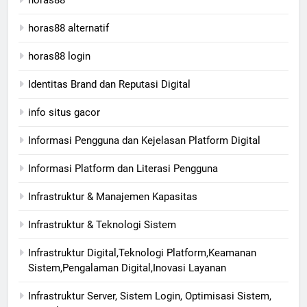
horas88 alternatif
horas88 login
Identitas Brand dan Reputasi Digital
info situs gacor
Informasi Pengguna dan Kejelasan Platform Digital
Informasi Platform dan Literasi Pengguna
Infrastruktur & Manajemen Kapasitas
Infrastruktur & Teknologi Sistem
Infrastruktur Digital,Teknologi Platform,Keamanan
Sistem,Pengalaman Digital,Inovasi Layanan
Infrastruktur Server, Sistem Login, Optimisasi Sistem,