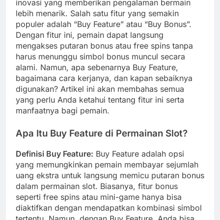
inovasi yang memberikan pengalaman bermain
lebih menarik. Salah satu fitur yang semakin
populer adalah “Buy Feature” atau “Buy Bonus”.
Dengan fitur ini, pemain dapat langsung
mengakses putaran bonus atau free spins tanpa
harus menunggu simbol bonus muncul secara
alami. Namun, apa sebenarnya Buy Feature,
bagaimana cara kerjanya, dan kapan sebaiknya
digunakan? Artikel ini akan membahas semua
yang perlu Anda ketahui tentang fitur ini serta
manfaatnya bagi pemain.
Apa Itu Buy Feature di Permainan Slot?
Definisi Buy Feature:
Buy Feature adalah opsi
yang memungkinkan pemain membayar sejumlah
uang ekstra untuk langsung memicu putaran bonus
dalam permainan slot. Biasanya, fitur bonus
seperti free spins atau mini-game hanya bisa
diaktifkan dengan mendapatkan kombinasi simbol
tertentu. Namun, dengan Buy Feature, Anda bisa