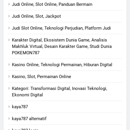
Judi Online, Slot Online, Panduan Bermain
Judi Online, Slot, Jackpot
Judi Slot Online, Teknologi Perjudian, Platform Judi
Karakter Digital, Ekosistem Dunia Game, Analisis
Makhluk Virtual, Desain Karakter Game, Studi Dunia
POKEMON787
Kasino Online, Teknologi Permainan, Hiburan Digital
Kasino, Slot, Permainan Online
Kategori: Transformasi Digital, Inovasi Teknologi,
Ekonomi Digital
kaya787
kaya787 alternatif