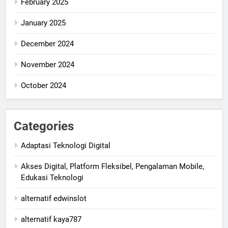
February 2025
January 2025
December 2024
November 2024
October 2024
Categories
Adaptasi Teknologi Digital
Akses Digital, Platform Fleksibel, Pengalaman Mobile,
Edukasi Teknologi
alternatif edwinslot
alternatif kaya787