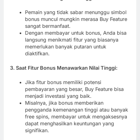
Pemain yang tidak sabar menunggu simbol
bonus muncul mungkin merasa Buy Feature
sangat bermanfaat.
Dengan membayar untuk bonus, Anda bisa
langsung menikmati fitur yang biasanya
memerlukan banyak putaran untuk
diaktifkan.
3. Saat Fitur Bonus Menawarkan Nilai Tinggi:
Jika fitur bonus memiliki potensi
pembayaran yang besar, Buy Feature bisa
menjadi investasi yang baik.
Misalnya, jika bonus memberikan
pengganda kemenangan tinggi atau banyak
free spins, membayar untuk mengaksesnya
dapat menghasilkan keuntungan yang
signifikan.