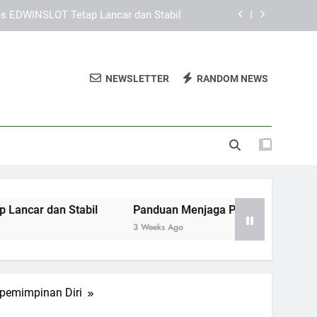
 EDWINSLOT Tetap Lancar dan Stabil
galaman Akses LEBAH4D Tetap Lancar
Layanan KAYA787 secara Lebih Efektif
NEWSLETTER
RANDOM NEWS
imuat secara Efektif dan Sistematis
ngan Fasilitas Modern Untuk Keluarga Anda.
 EDWINSLOT Tetap Lancar dan Stabil
galaman Akses LEBAH4D Tetap Lancar
Layanan KAYA787 secara Lebih Efektif
 Stabil
Panduan Menjaga Pengalaman Akses LEBAH4D 
3 Weeks Ago
Kepemimpinan Diri