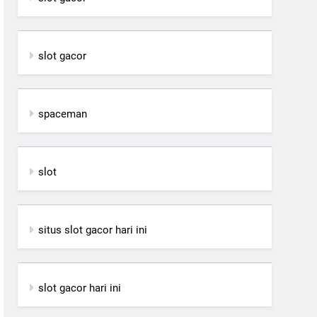
slot gacor
spaceman
slot
situs slot gacor hari ini
slot gacor hari ini