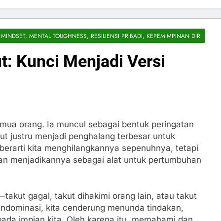
 MINDSET, MENTAL TOUGHNESS, RESILIENSI PRIBADI, KEPEMIMPINAN DIRI
: Kunci Menjadi Versi
semua orang. Ia muncul sebagai bentuk peringatan
kut justru menjadi penghalang terbesar untuk
erarti kita menghilangkannya sepenuhnya, tetapi
dan menjadikannya sebagai alat untuk pertumbuhan
takut gagal, takut dihakimi orang lain, atau takut
ndominasi, kita cenderung menunda tindakan,
ada impian kita. Oleh karena itu, memahami dan