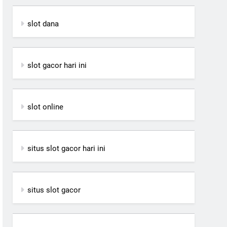
slot dana
slot gacor hari ini
slot online
situs slot gacor hari ini
situs slot gacor