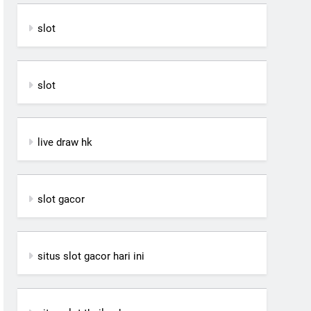
slot
slot
live draw hk
slot gacor
situs slot gacor hari ini