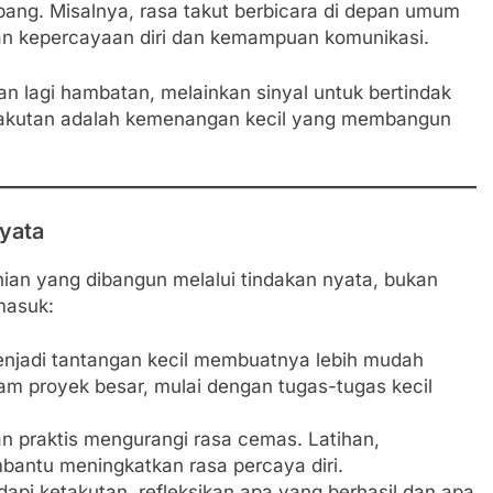
bang. Misalnya, rasa takut berbicara di depan umum
 kepercayaan diri dan kemampuan komunikasi.
n lagi hambatan, melainkan sinyal untuk bertindak
takutan adalah kemenangan kecil yang membangun
yata
an yang dibangun melalui tindakan nyata, bukan
rmasuk:
jadi tantangan kecil membuatnya lebih mudah
alam proyek besar, mulai dengan tugas-tugas kecil
n praktis mengurangi rasa cemas. Latihan,
bantu meningkatkan rasa percaya diri.
pi ketakutan, refleksikan apa yang berhasil dan apa