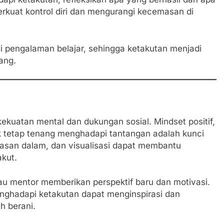
erkuat kontrol diri dan mengurangi kecemasan di
 pengalaman belajar, sehingga ketakutan menjadi
ang.
kuatan mental dan dukungan sosial. Mindset positif,
tetap tenang menghadapi tantangan adalah kunci
apasan dalam, dan visualisasi dapat membantu
kut.
tau mentor memberikan perspektif baru dan motivasi.
ghadapi ketakutan dapat menginspirasi dan
h berani.