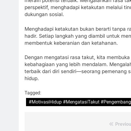
meraih potensi terbaik. Mengalahkan rasa t
perspektif, menghadapi ketakutan melalui t
dukungan sosial.
Menghadapi ketakutan bukan berarti tanpa r
hadir. Setiap langkah yang diambil untuk m
membentuk keberanian dan ketahanan.
Dengan mengatasi rasa takut, kita membuka 
kebahagiaan yang lebih mendalam. Mengalahk
terbaik dari diri sendiri—seorang pemenang
hidup.
Tagged:
#MotivasiHidup #MengatasiTakut #Pengembangan
Previou
Post