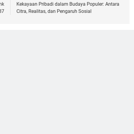
nk
Kekayaan Pribadi dalam Budaya Populer: Antara
87
Citra, Realitas, dan Pengaruh Sosial