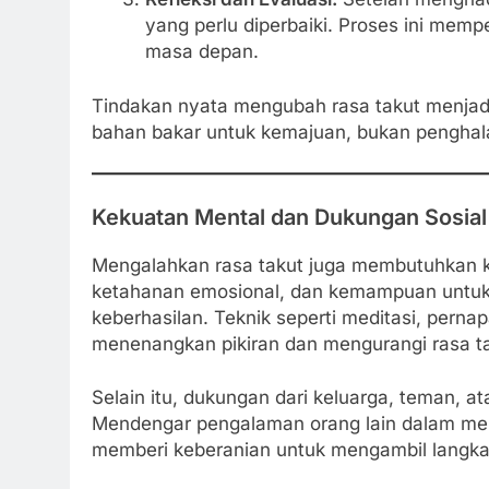
yang perlu diperbaiki. Proses ini memp
masa depan.
Tindakan nyata mengubah rasa takut menjadi
bahan bakar untuk kemajuan, bukan penghal
Kekuatan Mental dan Dukungan Sosial
Mengalahkan rasa takut juga membutuhkan ke
ketahanan emosional, dan kemampuan untuk 
keberhasilan. Teknik seperti meditasi, pern
menenangkan pikiran dan mengurangi rasa ta
Selain itu, dukungan dari keluarga, teman, a
Mendengar pengalaman orang lain dalam men
memberi keberanian untuk mengambil langka