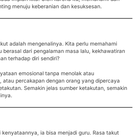
nting menuju keberanian dan kesuksesan.
kut adalah mengenalinya. Kita perlu memahami
tu berasal dari pengalaman masa lalu, kekhawatiran
n terhadap diri sendiri?
nyataan emosional tanpa menolak atau
ri, atau percakapan dengan orang yang dipercaya
ketakutan. Semakin jelas sumber ketakutan, semakin
inya.
i kenyataannya, ia bisa menjadi guru. Rasa takut