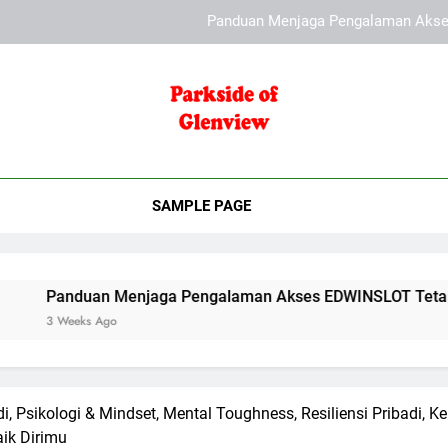
Panduan Menjaga Pengalaman Akses
Panduan Menjaga Pen
Panduan Menjelajahi 
kside Of Glenview
Cara Mengatasi Halaman LEBAH4D yang Lambat D
unian Nyaman Di Parkside Of Glenview. Lingkungan Tenang De
Panduan Menjaga Pengalaman Akses
SAMPLE PAGE
Panduan Menjaga Pen
Panduan Menjelajahi 
uan Menjaga Pengalaman Akses EDWINSLOT Tetap Lancar dan
s Ago
i, Psikologi & Mindset, Mental Toughness, Resiliensi Pribadi, 
ik Dirimu