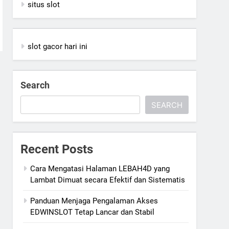
situs slot
slot gacor hari ini
Search
SEARCH
Recent Posts
Cara Mengatasi Halaman LEBAH4D yang
Lambat Dimuat secara Efektif dan Sistematis
Panduan Menjaga Pengalaman Akses
EDWINSLOT Tetap Lancar dan Stabil