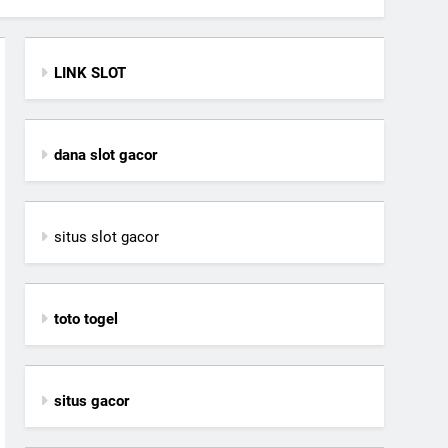
LINK SLOT
dana slot gacor
situs slot gacor
toto togel
situs gacor