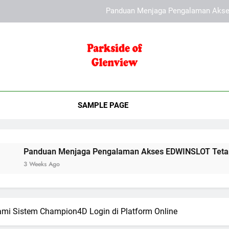
Panduan Menjaga Pengalaman Akses
Panduan Menjaga Pen
Panduan Menjelajahi 
kside Of Glenview
Cara Mengatasi Halaman LEBAH4D yang Lambat D
unian Nyaman Di Parkside Of Glenview. Lingkungan Tenang De
Panduan Menjaga Pengalaman Akses
SAMPLE PAGE
Panduan Menjaga Pen
Panduan Menjelajahi 
uan Menjaga Pengalaman Akses EDWINSLOT Tetap Lancar dan
s Ago
i Sistem Champion4D Login di Platform Online