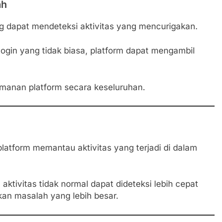
ah
ang dapat mendeteksi aktivitas yang mencurigakan.
login yang tidak biasa, platform dapat mengambil
manan platform secara keseluruhan.
latform memantau aktivitas yang terjadi di dalam
 aktivitas tidak normal dapat dideteksi lebih cepat
an masalah yang lebih besar.