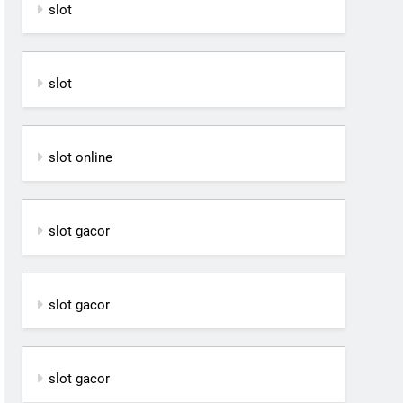
slot
slot
slot online
slot gacor
slot gacor
slot gacor