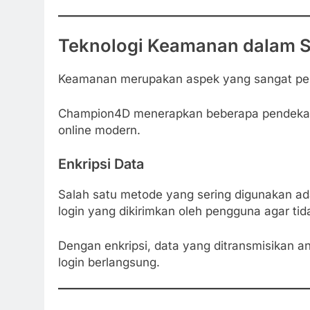
Teknologi Keamanan dalam S
Keamanan merupakan aspek yang sangat penti
Champion4D menerapkan beberapa pendeka
online modern.
Enkripsi Data
Salah satu metode yang sering digunakan adal
login yang dikirimkan oleh pengguna agar tid
Dengan enkripsi, data yang ditransmisikan 
login berlangsung.