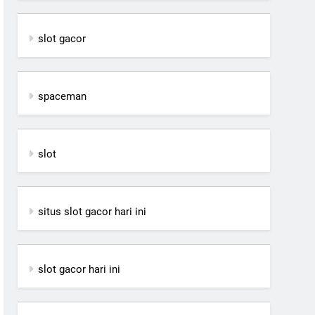
slot gacor
spaceman
slot
situs slot gacor hari ini
slot gacor hari ini