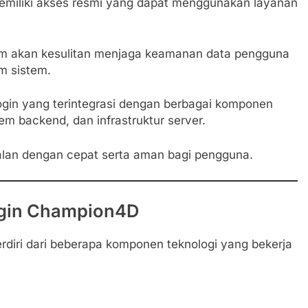
iliki akses resmi yang dapat menggunakan layanan
orm akan kesulitan menjaga keamanan data pengguna
am sistem.
in yang terintegrasi dengan berbagai komponen
em backend, dan infrastruktur server.
jalan dengan cepat serta aman bagi pengguna.
ogin Champion4D
terdiri dari beberapa komponen teknologi yang bekerja