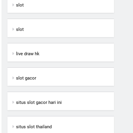
slot
slot
live draw hk
slot gacor
situs slot gacor hari ini
situs slot thailand