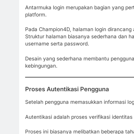
Antarmuka login merupakan bagian yang pert
platform.
Pada Champion4D, halaman login dirancang 
Struktur halaman biasanya sederhana dan h
username serta password.
Desain yang sederhana membantu pengguna 
kebingungan.
Proses Autentikasi Pengguna
Setelah pengguna memasukkan informasi logi
Autentikasi adalah proses verifikasi identit
Proses ini biasanya melibatkan beberapa taha