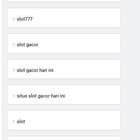
slot777
slot gacor
slot gacor hari ini
situs slot gacor hari ini
slot