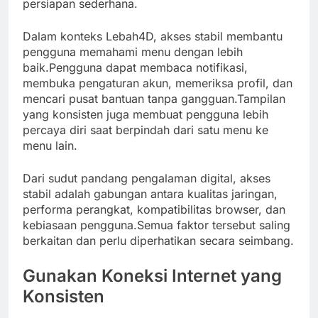
persiapan sederhana.
Dalam konteks Lebah4D, akses stabil membantu
pengguna memahami menu dengan lebih
baik.Pengguna dapat membaca notifikasi,
membuka pengaturan akun, memeriksa profil, dan
mencari pusat bantuan tanpa gangguan.Tampilan
yang konsisten juga membuat pengguna lebih
percaya diri saat berpindah dari satu menu ke
menu lain.
Dari sudut pandang pengalaman digital, akses
stabil adalah gabungan antara kualitas jaringan,
performa perangkat, kompatibilitas browser, dan
kebiasaan pengguna.Semua faktor tersebut saling
berkaitan dan perlu diperhatikan secara seimbang.
Gunakan Koneksi Internet yang
Konsisten