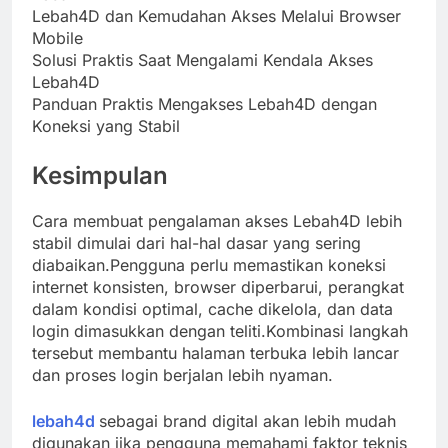
Lebah4D dan Kemudahan Akses Melalui Browser
Mobile
Solusi Praktis Saat Mengalami Kendala Akses
Lebah4D
Panduan Praktis Mengakses Lebah4D dengan
Koneksi yang Stabil
Kesimpulan
Cara membuat pengalaman akses Lebah4D lebih
stabil dimulai dari hal-hal dasar yang sering
diabaikan.Pengguna perlu memastikan koneksi
internet konsisten, browser diperbarui, perangkat
dalam kondisi optimal, cache dikelola, dan data
login dimasukkan dengan teliti.Kombinasi langkah
tersebut membantu halaman terbuka lebih lancar
dan proses login berjalan lebih nyaman.
lebah4d
sebagai brand digital akan lebih mudah
digunakan jika pengguna memahami faktor teknis