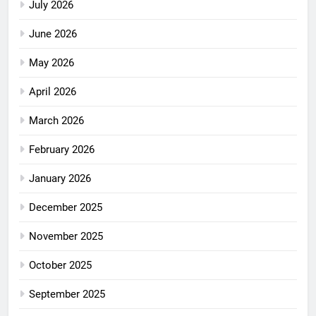
July 2026
June 2026
May 2026
April 2026
March 2026
February 2026
January 2026
December 2025
November 2025
October 2025
September 2025