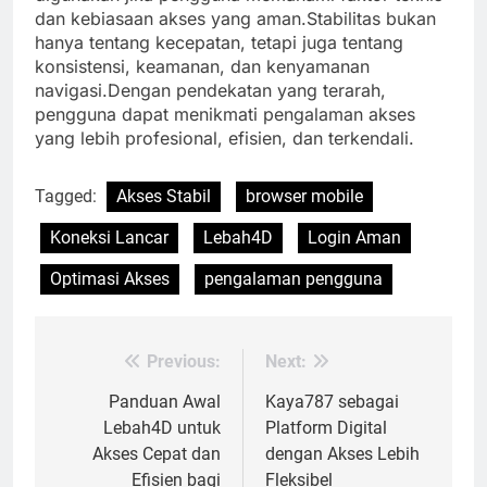
dan kebiasaan akses yang aman.Stabilitas bukan
hanya tentang kecepatan, tetapi juga tentang
konsistensi, keamanan, dan kenyamanan
navigasi.Dengan pendekatan yang terarah,
pengguna dapat menikmati pengalaman akses
yang lebih profesional, efisien, dan terkendali.
Tagged:
Akses Stabil
browser mobile
Koneksi Lancar
Lebah4D
Login Aman
Optimasi Akses
pengalaman pengguna
Previous:
Next:
Post
navigation
Panduan Awal
Kaya787 sebagai
Lebah4D untuk
Platform Digital
Akses Cepat dan
dengan Akses Lebih
Efisien bagi
Fleksibel