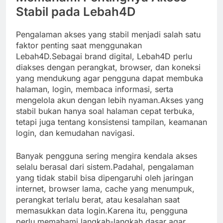
Stabil pada Lebah4D
Pengalaman akses yang stabil menjadi salah satu
faktor penting saat menggunakan
Lebah4D.Sebagai brand digital, Lebah4D perlu
diakses dengan perangkat, browser, dan koneksi
yang mendukung agar pengguna dapat membuka
halaman, login, membaca informasi, serta
mengelola akun dengan lebih nyaman.Akses yang
stabil bukan hanya soal halaman cepat terbuka,
tetapi juga tentang konsistensi tampilan, keamanan
login, dan kemudahan navigasi.
Banyak pengguna sering mengira kendala akses
selalu berasal dari sistem.Padahal, pengalaman
yang tidak stabil bisa dipengaruhi oleh jaringan
internet, browser lama, cache yang menumpuk,
perangkat terlalu berat, atau kesalahan saat
memasukkan data login.Karena itu, pengguna
perlu memahami langkah-langkah dasar agar