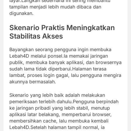
layar.Langkah sederhana ini sering membantu
tampilan menjadi lebih mudah dibaca dan
digunakan.
Skenario Praktis Meningkatkan
Stabilitas Akses
Bayangkan seorang pengguna ingin membuka
Lebah4D melalui ponsel.Ia memakai jaringan
publik, membuka banyak aplikasi, dan browsernya
sudah lama tidak diperbarui.Halaman terasa
lambat, proses login gagal, lalu pengguna mengira
akunnya bermasalah.
Skenario yang lebih baik adalah melakukan
pemeriksaan terlebih dahulu.Pengguna berpindah
ke jaringan pribadi yang lebih stabil, menutup
aplikasi latar belakang, memperbarui browser,
membersihkan cache, lalu membuka kembali
Lebah4D.Setelah halaman tampil normal, ia