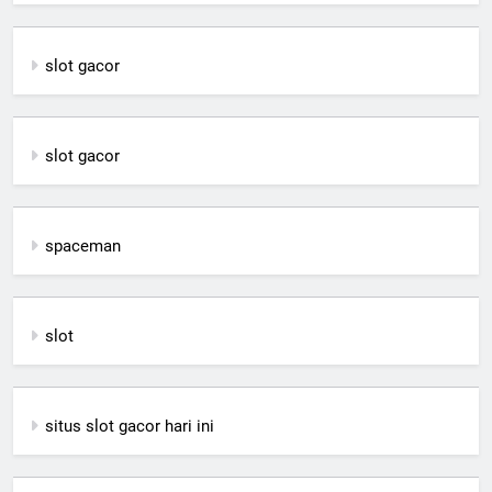
slot gacor
slot gacor
spaceman
slot
situs slot gacor hari ini