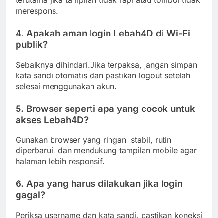
merespons.
4. Apakah aman login Lebah4D di Wi-Fi
publik?
Sebaiknya dihindari.Jika terpaksa, jangan simpan
kata sandi otomatis dan pastikan logout setelah
selesai menggunakan akun.
5. Browser seperti apa yang cocok untuk
akses Lebah4D?
Gunakan browser yang ringan, stabil, rutin
diperbarui, dan mendukung tampilan mobile agar
halaman lebih responsif.
6. Apa yang harus dilakukan jika login
gagal?
Periksa username dan kata sandi, pastikan koneksi