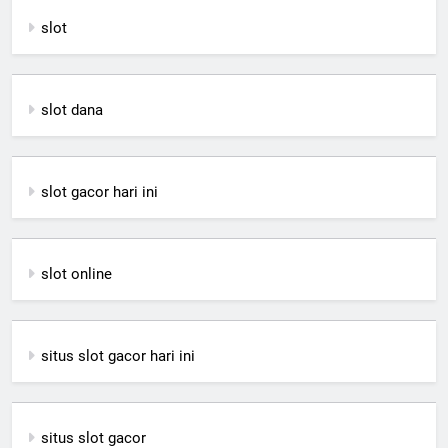
slot
slot dana
slot gacor hari ini
slot online
situs slot gacor hari ini
situs slot gacor