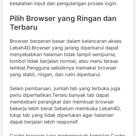
kesalahan input dan pengulangan proses login.
Pilih Browser yang Ringan dan
Terbaru
Browser berperan besar dalam kelancaran akses
Lebah4D.Browser yang jarang diperbarui dapat
menyebabkan halaman tidak tampil sempurna,
tombol tidak berjalan normal, atau menu terasa
lambat.Pengguna sebaiknya memakai browser
yang stabil, ringan, dan rutin diperbarui.
Selain pembaruan, jumlah tab yang terbuka juga
perlu diperhatikan.Terlalu banyak tab dapat
membebani perangkat dan membuat browser
bekerja lebih berat.Sebelum membuka Lebah4D,
tutup tab yang tidak diperlukan agar halaman
dapat berjalan lebih responsif.
Cache browser juga memengaruhi tampilan.Cache