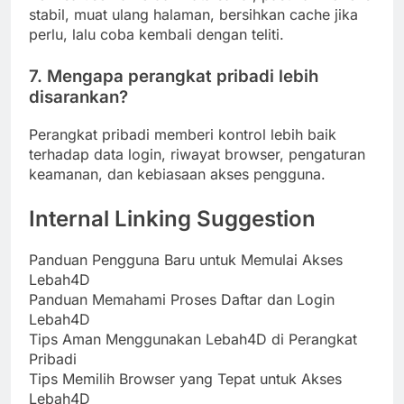
stabil, muat ulang halaman, bersihkan cache jika
perlu, lalu coba kembali dengan teliti.
7. Mengapa perangkat pribadi lebih
disarankan?
Perangkat pribadi memberi kontrol lebih baik
terhadap data login, riwayat browser, pengaturan
keamanan, dan kebiasaan akses pengguna.
Internal Linking Suggestion
Panduan Pengguna Baru untuk Memulai Akses
Lebah4D
Panduan Memahami Proses Daftar dan Login
Lebah4D
Tips Aman Menggunakan Lebah4D di Perangkat
Pribadi
Tips Memilih Browser yang Tepat untuk Akses
Lebah4D