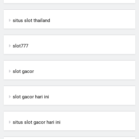
situs slot thailand
slot777
slot gacor
slot gacor hari ini
situs slot gacor hari ini