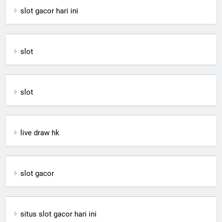
slot gacor hari ini
slot
slot
live draw hk
slot gacor
situs slot gacor hari ini