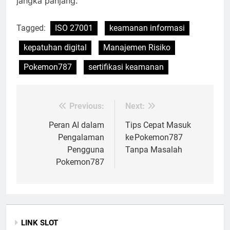
jangka panjang.
Tagged:
ISO 27001
keamanan informasi
kepatuhan digital
Manajemen Risiko
Pokemon787
sertifikasi keamanan
Previous:
Next:
Post
navigation
Peran AI dalam
Tips Cepat Masuk
Pengalaman
ke Pokemon787
Pengguna
Tanpa Masalah
Pokemon787
LINK SLOT