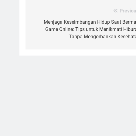
Previou
Post
navigation
Menjaga Keseimbangan Hidup Saat Berma
Game Online: Tips untuk Menikmati Hibur
Tanpa Mengorbankan Kesehat