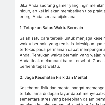
Jika Anda seorang gamer yang ingin menik
hidup, artikel ini akan memberikan tips prak
energi Anda secara bijaksana.
1.
Tetapkan Batas Waktu Bermain
Salah satu cara terbaik untuk menjaga kes
waktu bermain yang realistis. Meskipun game
terfokus pada permainan dapat mempengaruhi 
Anda. Tentukan waktu bermain yang wajar, mi
Anda tidak melampaui batas tersebut. Guna
berhenti tepat waktu.
2.
Jaga Kesehatan Fisik dan Mental
Kesehatan fisik dan mental sangat memenga
terlalu lama di depan layar dapat menyebab
sementara stres yang berlebihan dalam per
menjaga keseimbangan ini, pastikan Anda ber