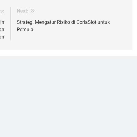
s:
Next:
in
Strategi Mengatur Risiko di CorlaSlot untuk
an
Pemula
an