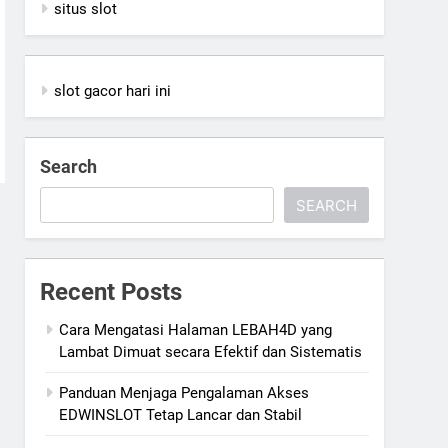
situs slot
slot gacor hari ini
Search
SEARCH
Recent Posts
Cara Mengatasi Halaman LEBAH4D yang
Lambat Dimuat secara Efektif dan Sistematis
Panduan Menjaga Pengalaman Akses
EDWINSLOT Tetap Lancar dan Stabil