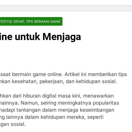
FESTYLE SEHAT, TIPS BERMAIN GAME
ine untuk Menjaga
at bermain game online. Artikel ini memberikan tips
an kesehatan, pekerjaan, dan kehidupan sosial.
hkan dari hiburan digital masa kini, menawarkan
mainnya. Namun, seiring meningkatnya popularitas
ghadapi tantangan dalam menjaga keseimbangan
g lainnya dalam kehidupan mereka, seperti
gan sosial.