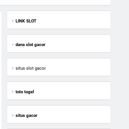
LINK SLOT
dana slot gacor
situs slot gacor
toto togel
situs gacor