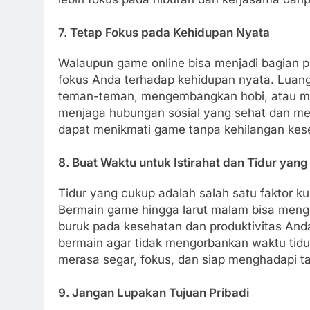
7.
Tetap Fokus pada Kehidupan Nyata
Walaupun game online bisa menjadi bagian p
fokus Anda terhadap kehidupan nyata. Luang
teman-teman, mengembangkan hobi, atau men
menjaga hubungan sosial yang sehat dan me
dapat menikmati game tanpa kehilangan kes
8.
Buat Waktu untuk Istirahat dan Tidur yan
Tidur yang cukup adalah salah satu faktor k
Bermain game hingga larut malam bisa meng
buruk pada kesehatan dan produktivitas And
bermain agar tidak mengorbankan waktu tid
merasa segar, fokus, dan siap menghadapi ta
9.
Jangan Lupakan Tujuan Pribadi