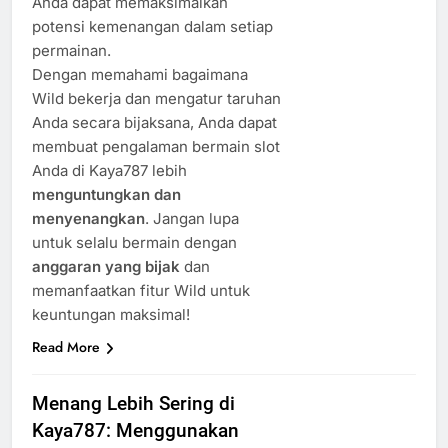
Anda dapat memaksimalkan
potensi kemenangan dalam setiap
permainan.
Dengan memahami bagaimana
Wild bekerja dan mengatur taruhan
Anda secara bijaksana, Anda dapat
membuat pengalaman bermain slot
Anda di Kaya787 lebih
menguntungkan dan
menyenangkan
. Jangan lupa
untuk selalu bermain dengan
anggaran yang bijak
dan
memanfaatkan fitur Wild untuk
keuntungan maksimal!
Read More
Menang Lebih Sering di
Kaya787: Menggunakan