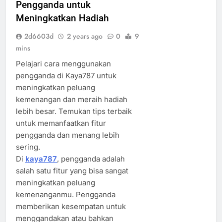
Pengganda untuk
Meningkatkan Hadiah
2d6603d
2 years ago
0
9
mins
Pelajari cara menggunakan
pengganda di Kaya787 untuk
meningkatkan peluang
kemenangan dan meraih hadiah
lebih besar. Temukan tips terbaik
untuk memanfaatkan fitur
pengganda dan menang lebih
sering.
Di
kaya787
, pengganda adalah
salah satu fitur yang bisa sangat
meningkatkan peluang
kemenanganmu. Pengganda
memberikan kesempatan untuk
menggandakan atau bahkan