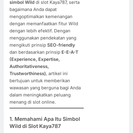
simbol Wild
di slot Kaya787, serta
bagaimana Anda dapat
mengoptimalkan kemenangan
dengan memanfaatkan fitur Wild
dengan lebih efektif. Dengan
menggunakan pendekatan yang
mengikuti prinsip
SEO-friendly
dan berdasarkan prinsip
E-E-A-T
(Experience, Expertise,
Authoritativeness,
Trustworthiness)
, artikel ini
bertujuan untuk memberikan
wawasan yang berguna bagi Anda
dalam meningkatkan peluang
menang di slot online.
1.
Memahami Apa Itu Simbol
Wild di Slot Kaya787