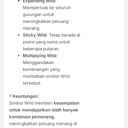
Expanding Wild:
Memperluas ke seluruh
gulungan untuk
meningkatkan peluang
menang.
Sticky Wild:
Tetap berada di
posisi yang sama untuk
beberapa putaran.
Multiplying Wild:
Menggandakan
kemenangan yang
melibatkan simbol Wild
tersebut.
?
Keuntungan:
Simbol Wild memberi
kesempatan
untuk mendapatkan lebih banyak
kombinasi pemenang
,
meningkatkan peluang menang di