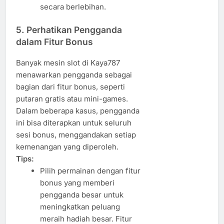
secara berlebihan.
5.
Perhatikan Pengganda
dalam Fitur Bonus
Banyak mesin slot di Kaya787
menawarkan pengganda sebagai
bagian dari fitur bonus, seperti
putaran gratis atau mini-games.
Dalam beberapa kasus, pengganda
ini bisa diterapkan untuk seluruh
sesi bonus, menggandakan setiap
kemenangan yang diperoleh.
Tips:
Pilih permainan dengan fitur
bonus yang memberi
pengganda besar untuk
meningkatkan peluang
meraih hadiah besar. Fitur