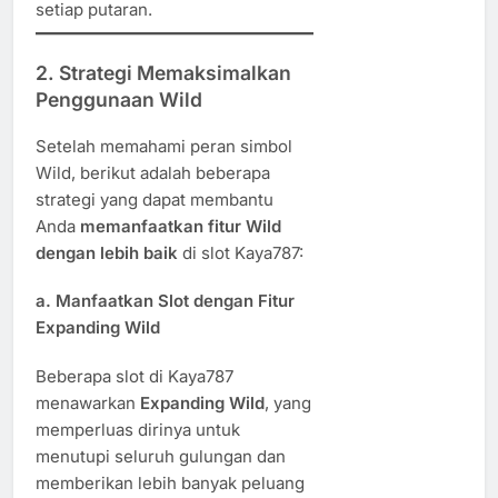
setiap putaran.
2.
Strategi Memaksimalkan
Penggunaan Wild
Setelah memahami peran simbol
Wild, berikut adalah beberapa
strategi yang dapat membantu
Anda
memanfaatkan fitur Wild
dengan lebih baik
di slot Kaya787:
a.
Manfaatkan Slot dengan Fitur
Expanding Wild
Beberapa slot di Kaya787
menawarkan
Expanding Wild
, yang
memperluas dirinya untuk
menutupi seluruh gulungan dan
memberikan lebih banyak peluang