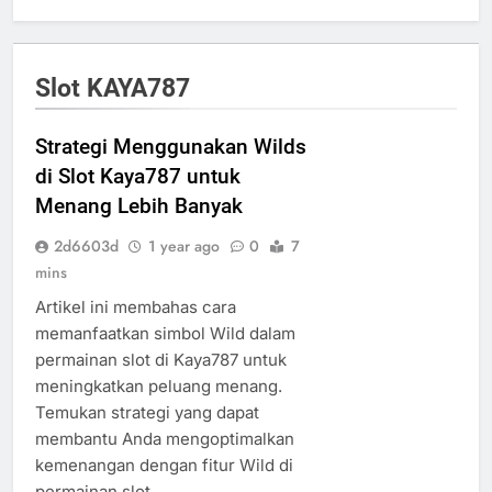
Slot KAYA787
Strategi Menggunakan Wilds
di Slot Kaya787 untuk
Menang Lebih Banyak
2d6603d
1 year ago
0
7
mins
Artikel ini membahas cara
memanfaatkan simbol Wild dalam
permainan slot di Kaya787 untuk
meningkatkan peluang menang.
Temukan strategi yang dapat
membantu Anda mengoptimalkan
kemenangan dengan fitur Wild di
permainan slot.