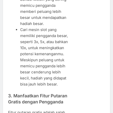
memicu pengganda
memberi peluang lebih
besar untuk mendapatkan
hadiah besar.
Cari mesin slot yang
memiliki pengganda besar,
seperti 3x, 5x, atau bahkan
10x, untuk meningkatkan
potensi kemenanganmu.
Meskipun peluang untuk
memicu pengganda lebih
besar cenderung lebih
kecil, hadiah yang didapat
bisa jauh lebih besar.
3.
Manfaatkan Fitur Putaran
Gratis dengan Pengganda
Fitur putaran gratis adalah salah