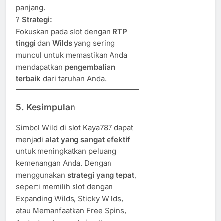
panjang.
?
Strategi:
Fokuskan pada slot dengan
RTP
tinggi
dan
Wilds
yang sering
muncul untuk memastikan Anda
mendapatkan
pengembalian
terbaik
dari taruhan Anda.
5.
Kesimpulan
Simbol Wild di slot Kaya787 dapat
menjadi
alat yang sangat efektif
untuk meningkatkan peluang
kemenangan Anda. Dengan
menggunakan
strategi yang tepat
,
seperti memilih slot dengan
Expanding Wilds, Sticky Wilds,
atau Memanfaatkan Free Spins,