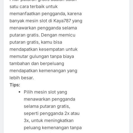
satu cara terbaik untuk
memanfaatkan pengganda, karena
banyak mesin slot di Kaya787 yang
menawarkan pengganda selama
putaran gratis. Dengan memicu
putaran gratis, kamu bisa
mendapatkan kesempatan untuk
memutar gulungan tanpa biaya
tambahan dan berpeluang
mendapatkan kemenangan yang
lebih besar.
Tips:
Pilih mesin slot yang
menawarkan pengganda
selama putaran gratis,
seperti pengganda 2x atau
3x, untuk meningkatkan
peluang kemenangan tanpa