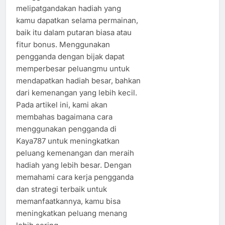
melipatgandakan hadiah yang
kamu dapatkan selama permainan,
baik itu dalam putaran biasa atau
fitur bonus. Menggunakan
pengganda dengan bijak dapat
memperbesar peluangmu untuk
mendapatkan hadiah besar, bahkan
dari kemenangan yang lebih kecil.
Pada artikel ini, kami akan
membahas bagaimana cara
menggunakan pengganda di
Kaya787 untuk meningkatkan
peluang kemenangan dan meraih
hadiah yang lebih besar. Dengan
memahami cara kerja pengganda
dan strategi terbaik untuk
memanfaatkannya, kamu bisa
meningkatkan peluang menang