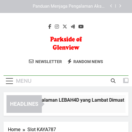
Skip
Panduan Menjaga Pengalaman Akses LEBAH4D
to
Tetap Lancar
content
Panduan Menjelajahi Layanan KAYA787 secara
Lebih Efektif
Cara Mengatasi Halaman LEBAH4D yang Lambat
Dimuat secara Efektif dan Sistematis
Panduan Menjaga Pengalaman Akses
EDWINSLOT Tetap Lancar dan Stabil
Parkside Of
Temukan Hunian Nyaman Di Parkside
Panduan Menjaga Pengalaman Akses LEBAH4D
NEWSLETTER
RANDOM NEWS
Tetap Lancar
Glenview
Of Glenview. Lingkungan Tenang
Panduan Menjelajahi Layanan KAYA787 secara
Dengan Fasilitas Modern Untuk Keluarga
Lebih Efektif
MENU
Anda.
ra Mengatasi Halaman LEBAH4D yang Lambat Dimuat secara E
HEADLINES
Weeks Ago
Home
Slot KAYA787