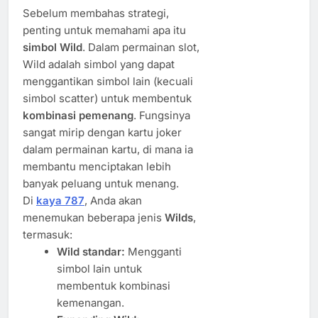
Sebelum membahas strategi,
penting untuk memahami apa itu
simbol Wild
. Dalam permainan slot,
Wild adalah simbol yang dapat
menggantikan simbol lain (kecuali
simbol scatter) untuk membentuk
kombinasi pemenang
. Fungsinya
sangat mirip dengan kartu joker
dalam permainan kartu, di mana ia
membantu menciptakan lebih
banyak peluang untuk menang.
Di
kaya 787
, Anda akan
menemukan beberapa jenis
Wilds
,
termasuk:
Wild standar:
Mengganti
simbol lain untuk
membentuk kombinasi
kemenangan.