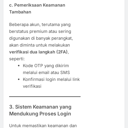
c.
Pemeriksaan Keamanan
Tambahan
Beberapa akun, terutama yang
berstatus premium atau sering
digunakan di banyak perangkat,
akan diminta untuk melakukan
verifikasi dua langkah (2FA)
,
seperti:
Kode OTP yang dikirim
melalui email atau SMS
Konfirmasi login melalui link
verifikasi
3. Sistem Keamanan yang
Mendukung Proses Login
Untuk memastikan keamanan dan