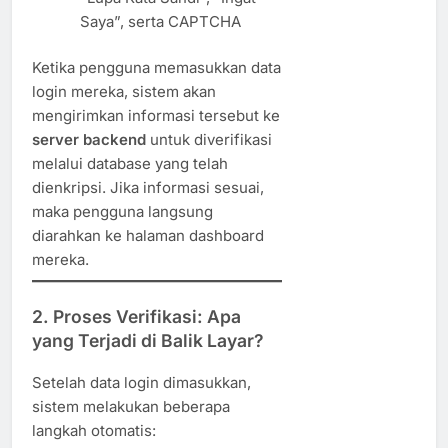
Saya”, serta CAPTCHA
Ketika pengguna memasukkan data
login mereka, sistem akan
mengirimkan informasi tersebut ke
server backend
untuk diverifikasi
melalui database yang telah
dienkripsi. Jika informasi sesuai,
maka pengguna langsung
diarahkan ke halaman dashboard
mereka.
2. Proses Verifikasi: Apa
yang Terjadi di Balik Layar?
Setelah data login dimasukkan,
sistem melakukan beberapa
langkah otomatis: