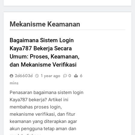
Mekanisme Keamanan
Bagaimana Sistem Login
Kaya787 Bekerja Secara
Umum: Proses, Keamanan,
dan Mekanisme Verifikasi
2d6603d
1 year ago
0
6
mins
Penasaran bagaimana sistem login
Kaya787 bekerja? Artikel ini
membahas proses login,
mekanisme verifikasi, dan fitur
keamanan yang diterapkan agar
akun pengguna tetap aman dan