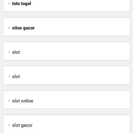
toto togel
situs gacor
slot
slot
slot online
slot gacor