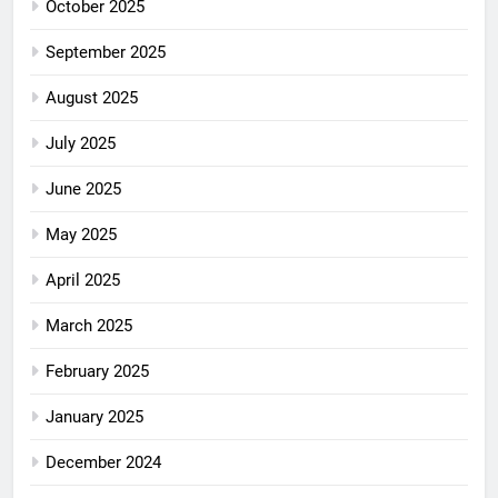
October 2025
September 2025
August 2025
July 2025
June 2025
May 2025
April 2025
March 2025
February 2025
January 2025
December 2024