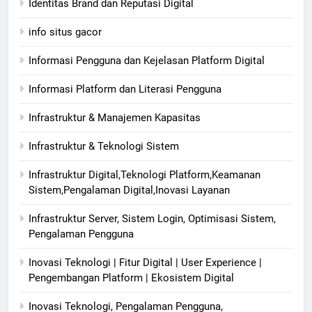
Identitas Brand dan Reputasi Digital
info situs gacor
Informasi Pengguna dan Kejelasan Platform Digital
Informasi Platform dan Literasi Pengguna
Infrastruktur & Manajemen Kapasitas
Infrastruktur & Teknologi Sistem
Infrastruktur Digital,Teknologi Platform,Keamanan
Sistem,Pengalaman Digital,Inovasi Layanan
Infrastruktur Server, Sistem Login, Optimisasi Sistem,
Pengalaman Pengguna
Inovasi Teknologi | Fitur Digital | User Experience |
Pengembangan Platform | Ekosistem Digital
Inovasi Teknologi, Pengalaman Pengguna,