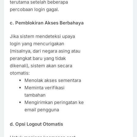
terutama setelah beberapa
percobaan login gagal.
c.
Pemblokiran Akses Berbahaya
Jika sistem mendeteksi upaya
login yang mencurigakan
(misalnya, dari negara asing atau
perangkat baru yang tidak
dikenali), sistem akan secara
otomatis:
Menolak akses sementara
Meminta verifikasi
tambahan
Mengirimkan peringatan ke
email pengguna
d.
Opsi Logout Otomatis