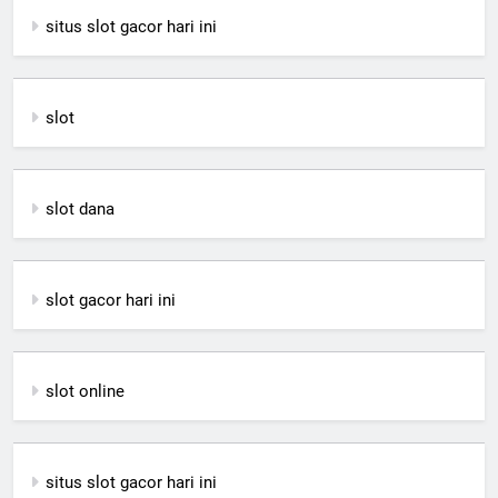
situs slot gacor hari ini
slot
slot dana
slot gacor hari ini
slot online
situs slot gacor hari ini