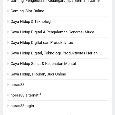
Gaming, Pengelolaan Keuangan, Tips Bermain Game
Gaming, Slot Online
Gaya Hidup & Teknologi
Gaya Hidup Digital & Pengalaman Generasi Muda
Gaya Hidup Digital dan Produktivitas
Gaya Hidup Digital, Teknologi, Produktivitas Harian
Gaya Hidup Sehat & Kesehatan Mental
Gaya Hidup, Hiburan, Judi Online
horas88
horas88 alternatif
horas88 login