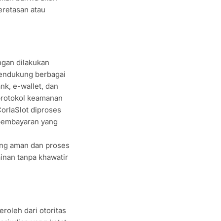
eretasan atau
ngan dilakukan
mendukung berbagai
k, e-wallet, dan
 protokol keamanan
 CorlaSlot diproses
 pembayaran yang
ng aman dan proses
inan tanpa khawatir
roleh dari otoritas