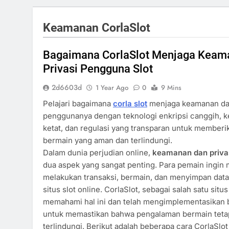
Keamanan CorlaSlot
Bagaimana CorlaSlot Menjaga Keam
Privasi Pengguna Slot
2d6603d
1 Year Ago
0
9 Mins
Pelajari bagaimana
corla slot
menjaga keamanan dan
penggunanya dengan teknologi enkripsi canggih, ke
ketat, dan regulasi yang transparan untuk member
bermain yang aman dan terlindungi.
Dalam dunia perjudian online,
keamanan dan priva
dua aspek yang sangat penting. Para pemain ingin
melakukan transaksi, bermain, dan menyimpan data
situs slot online. CorlaSlot, sebagai salah satu situs
memahami hal ini dan telah mengimplementasikan 
untuk memastikan bahwa pengalaman bermain teta
terlindungi. Berikut adalah beberapa cara CorlaSl