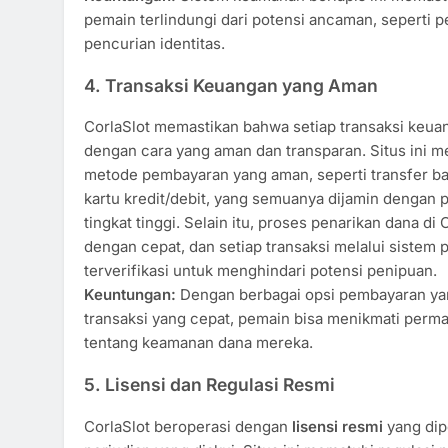
pemain terlindungi dari potensi ancaman, seperti p
pencurian identitas.
4.
Transaksi Keuangan yang Aman
CorlaSlot memastikan bahwa setiap transaksi keua
dengan cara yang aman dan transparan. Situs ini 
metode pembayaran yang aman, seperti transfer ban
kartu kredit/debit, yang semuanya dijamin dengan
tingkat tinggi. Selain itu, proses penarikan dana di
dengan cepat, dan setiap transaksi melalui sistem
terverifikasi untuk menghindari potensi penipuan.
Keuntungan:
Dengan berbagai opsi pembayaran ya
transaksi yang cepat, pemain bisa menikmati perma
tentang keamanan dana mereka.
5.
Lisensi dan Regulasi Resmi
CorlaSlot beroperasi dengan
lisensi resmi
yang dipe