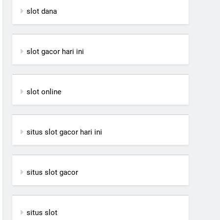
slot dana
slot gacor hari ini
slot online
situs slot gacor hari ini
situs slot gacor
situs slot