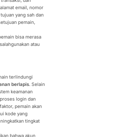
 transaksi, dan
 alamat email, nomor
 tujuan yang sah dan
setujuan pemain,
 pemain bisa merasa
isalahgunakan atau
in terlindungi
nan berlapis
. Selain
sistem keamanan
proses login dan
faktor, pemain akan
lui kode yang
ningkatkan tingkat
ikan bahwa akun