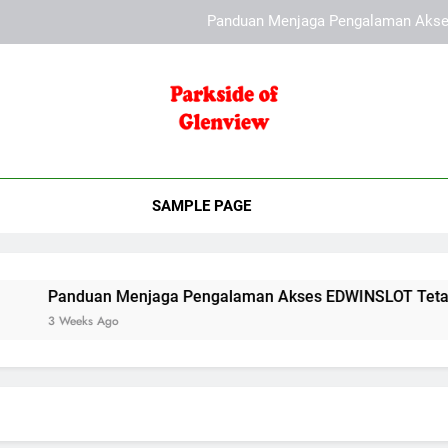
Panduan Menjaga Pengalaman Akses
Panduan Menjaga Pen
Panduan Menjelajahi 
kside Of Glenview
Cara Mengatasi Halaman LEBAH4D yang Lambat D
unian Nyaman Di Parkside Of Glenview. Lingkungan Tenang De
Panduan Menjaga Pengalaman Akses
SAMPLE PAGE
Panduan Menjaga Pen
Panduan Menjelajahi 
uan Menjaga Pengalaman Akses EDWINSLOT Tetap Lancar dan
s Ago