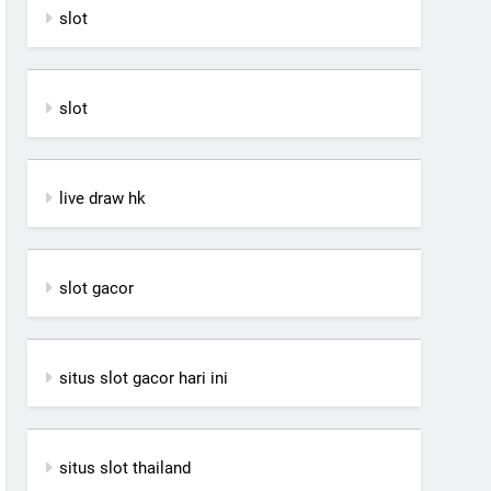
slot
slot
live draw hk
slot gacor
situs slot gacor hari ini
situs slot thailand