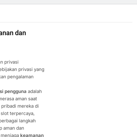
anan dan
 privasi
bijakan privasi yang
ikan pengalaman
si pengguna
adalah
 merasa aman saat
 pribadi mereka di
 slot terpercaya,
berbagai langkah
p aman dan
ot menjaga
keamanan