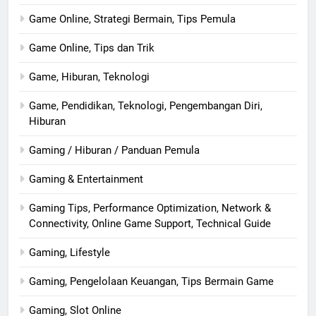
Game Online, Strategi Bermain, Tips Pemula
Game Online, Tips dan Trik
Game, Hiburan, Teknologi
Game, Pendidikan, Teknologi, Pengembangan Diri,
Hiburan
Gaming / Hiburan / Panduan Pemula
Gaming & Entertainment
Gaming Tips, Performance Optimization, Network &
Connectivity, Online Game Support, Technical Guide
Gaming, Lifestyle
Gaming, Pengelolaan Keuangan, Tips Bermain Game
Gaming, Slot Online