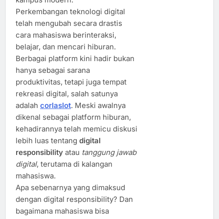
Perkembangan teknologi digital
telah mengubah secara drastis
cara mahasiswa berinteraksi,
belajar, dan mencari hiburan.
Berbagai platform kini hadir bukan
hanya sebagai sarana
produktivitas, tetapi juga tempat
rekreasi digital, salah satunya
adalah
corlaslot
. Meski awalnya
dikenal sebagai platform hiburan,
kehadirannya telah memicu diskusi
lebih luas tentang
digital
responsibility
atau
tanggung jawab
digital
, terutama di kalangan
mahasiswa.
Apa sebenarnya yang dimaksud
dengan digital responsibility? Dan
bagaimana mahasiswa bisa