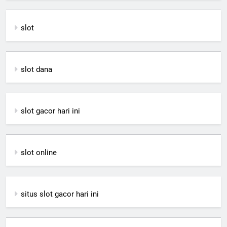
slot
slot dana
slot gacor hari ini
slot online
situs slot gacor hari ini