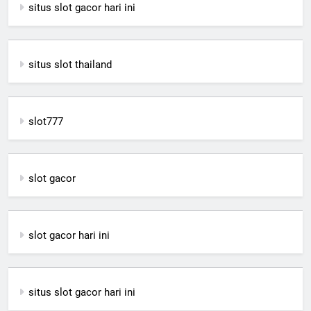
situs slot gacor hari ini
situs slot thailand
slot777
slot gacor
slot gacor hari ini
situs slot gacor hari ini