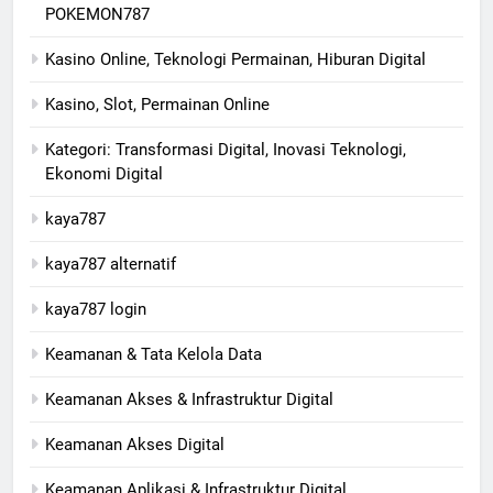
POKEMON787
Kasino Online, Teknologi Permainan, Hiburan Digital
Kasino, Slot, Permainan Online
Kategori: Transformasi Digital, Inovasi Teknologi,
Ekonomi Digital
kaya787
kaya787 alternatif
kaya787 login
Keamanan & Tata Kelola Data
Keamanan Akses & Infrastruktur Digital
Keamanan Akses Digital
Keamanan Aplikasi & Infrastruktur Digital