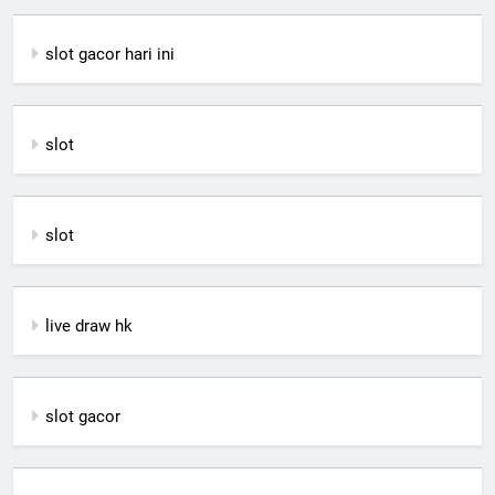
slot gacor hari ini
slot
slot
live draw hk
slot gacor