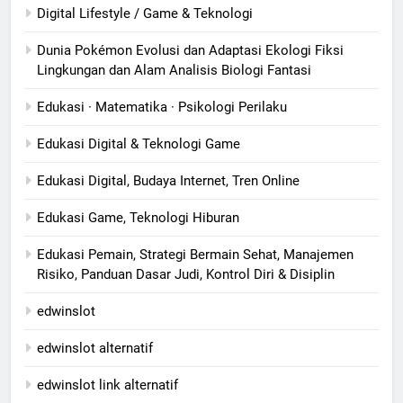
Digital Lifestyle / Game & Teknologi
Dunia Pokémon Evolusi dan Adaptasi Ekologi Fiksi
Lingkungan dan Alam Analisis Biologi Fantasi
Edukasi · Matematika · Psikologi Perilaku
Edukasi Digital & Teknologi Game
Edukasi Digital, Budaya Internet, Tren Online
Edukasi Game, Teknologi Hiburan
Edukasi Pemain, Strategi Bermain Sehat, Manajemen
Risiko, Panduan Dasar Judi, Kontrol Diri & Disiplin
edwinslot
edwinslot alternatif
edwinslot link alternatif