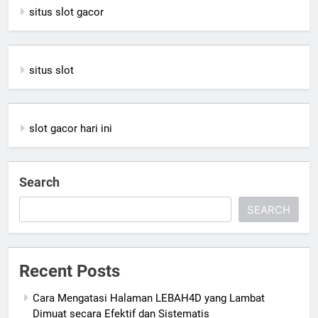
situs slot gacor
situs slot
slot gacor hari ini
Search
SEARCH
Recent Posts
Cara Mengatasi Halaman LEBAH4D yang Lambat
Dimuat secara Efektif dan Sistematis