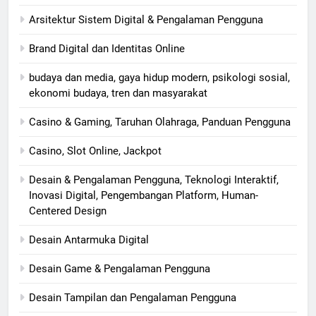
Arsitektur Sistem Digital & Pengalaman Pengguna
Brand Digital dan Identitas Online
budaya dan media, gaya hidup modern, psikologi sosial,
ekonomi budaya, tren dan masyarakat
Casino & Gaming, Taruhan Olahraga, Panduan Pengguna
Casino, Slot Online, Jackpot
Desain & Pengalaman Pengguna, Teknologi Interaktif,
Inovasi Digital, Pengembangan Platform, Human-
Centered Design
Desain Antarmuka Digital
Desain Game & Pengalaman Pengguna
Desain Tampilan dan Pengalaman Pengguna