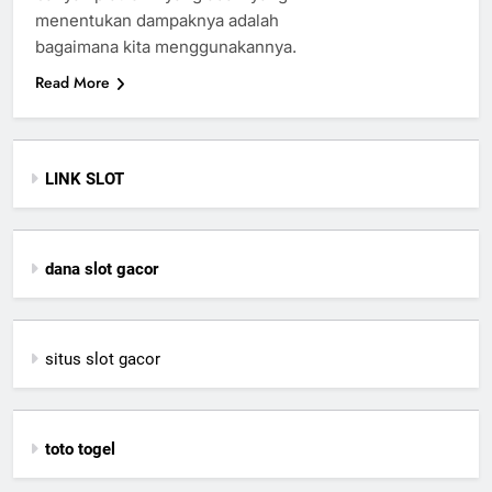
menentukan dampaknya adalah
bagaimana kita menggunakannya.
Read More
LINK SLOT
dana slot gacor
situs slot gacor
toto togel