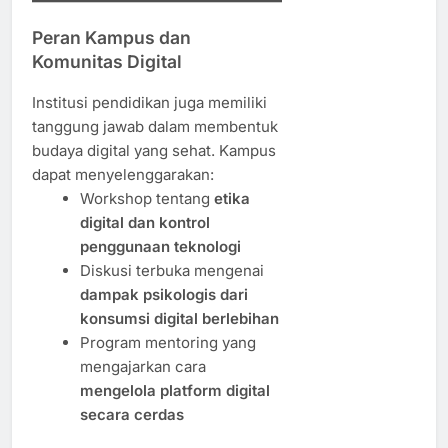
Peran Kampus dan
Komunitas Digital
Institusi pendidikan juga memiliki
tanggung jawab dalam membentuk
budaya digital yang sehat. Kampus
dapat menyelenggarakan:
Workshop tentang
etika
digital dan kontrol
penggunaan teknologi
Diskusi terbuka mengenai
dampak psikologis dari
konsumsi digital berlebihan
Program mentoring yang
mengajarkan cara
mengelola platform digital
secara cerdas