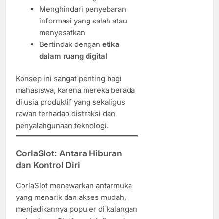
Menghindari penyebaran
informasi yang salah atau
menyesatkan
Bertindak dengan
etika
dalam ruang digital
Konsep ini sangat penting bagi
mahasiswa, karena mereka berada
di usia produktif yang sekaligus
rawan terhadap distraksi dan
penyalahgunaan teknologi.
CorlaSlot: Antara Hiburan
dan Kontrol Diri
CorlaSlot menawarkan antarmuka
yang menarik dan akses mudah,
menjadikannya populer di kalangan