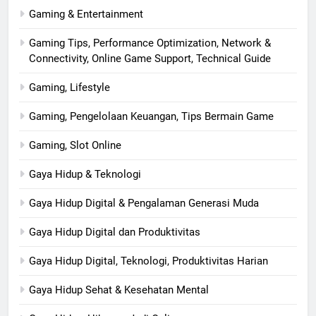
Gaming & Entertainment
Gaming Tips, Performance Optimization, Network &
Connectivity, Online Game Support, Technical Guide
Gaming, Lifestyle
Gaming, Pengelolaan Keuangan, Tips Bermain Game
Gaming, Slot Online
Gaya Hidup & Teknologi
Gaya Hidup Digital & Pengalaman Generasi Muda
Gaya Hidup Digital dan Produktivitas
Gaya Hidup Digital, Teknologi, Produktivitas Harian
Gaya Hidup Sehat & Kesehatan Mental