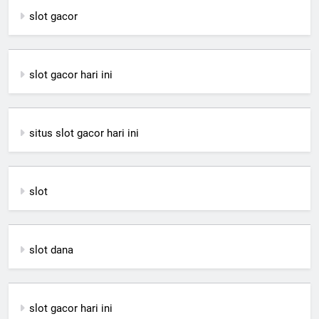
slot gacor
slot gacor hari ini
situs slot gacor hari ini
slot
slot dana
slot gacor hari ini