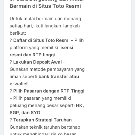
Bermain di Situs Toto Resmi
Untuk mulai bermain dan menang
setiap hari, ikuti langkah-langkah
berikut:
?
Daftar di Situs Toto Resmi
– Pilih
platform yang memiliki
lisensi
resmi dan RTP tinggi
.
?
Lakukan Deposit Awal
–
Gunakan metode pembayaran yang
aman seperti
bank transfer atau
e-wallet
.
?
Pilih Pasaran dengan RTP Tinggi
– Pilih pasaran yang memiliki
peluang menang besar seperti
HK,
SGP, dan SYD
.
?
Terapkan Strategi Taruhan
–
Gunakan teknik taruhan bertahap
untuk menghindari risiko besar.