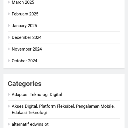
March 2025
February 2025
January 2025
December 2024
November 2024
October 2024
Categories
Adaptasi Teknologi Digital
Akses Digital, Platform Fleksibel, Pengalaman Mobile,
Edukasi Teknologi
alternatif edwinslot