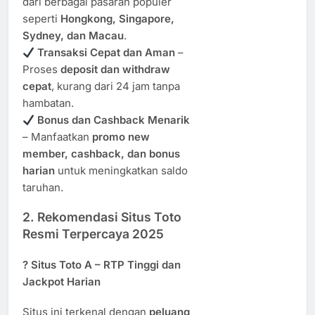
dari berbagai pasaran populer
seperti
Hongkong, Singapore,
Sydney, dan Macau
.
Transaksi Cepat dan Aman
–
Proses
deposit dan withdraw
cepat
, kurang dari 24 jam tanpa
hambatan.
Bonus dan Cashback Menarik
– Manfaatkan
promo new
member, cashback, dan bonus
harian
untuk meningkatkan saldo
taruhan.
2. Rekomendasi Situs Toto
Resmi Terpercaya 2025
? Situs Toto A – RTP Tinggi dan
Jackpot Harian
Situs ini terkenal dengan
peluang