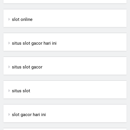
slot online
situs slot gacor hari ini
situs slot gacor
situs slot
slot gacor hari ini