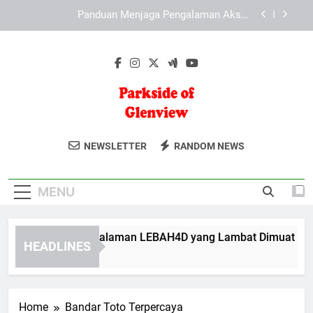
Skip
Panduan Menjaga Pengalaman Akses LEBAH4D
to
Tetap Lancar
content
Panduan Menjelajahi Layanan KAYA787 secara
Lebih Efektif
Cara Mengatasi Halaman LEBAH4D yang Lambat
Dimuat secara Efektif dan Sistematis
Panduan Menjaga Pengalaman Akses
EDWINSLOT Tetap Lancar dan Stabil
Parkside Of
Temukan Hunian Nyaman Di Parkside
Panduan Menjaga Pengalaman Akses LEBAH4D
NEWSLETTER
RANDOM NEWS
Tetap Lancar
Glenview
Of Glenview. Lingkungan Tenang
Panduan Menjelajahi Layanan KAYA787 secara
Dengan Fasilitas Modern Untuk Keluarga
Lebih Efektif
MENU
Anda.
ra Mengatasi Halaman LEBAH4D yang Lambat Dimuat secara E
HEADLINES
Weeks Ago
Home
Bandar Toto Terpercaya