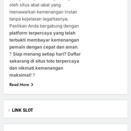
oleh situs abal-abal yang
menawarkan kemenangan instan
tanpa kejelasan legalitasnya.
Pastikan Anda bergabung dengan
platform terpercaya yang telah
terbukti membayar kemenangan
pemain dengan cepat dan aman
.
?
Siap menang setiap hari? Daftar
sekarang di situs toto terpercaya
dan nikmati kemenangan
maksimal!
?
Read More
LINK SLOT