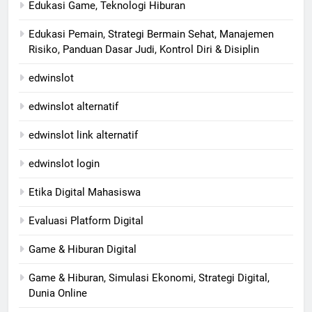
Edukasi Game, Teknologi Hiburan
Edukasi Pemain, Strategi Bermain Sehat, Manajemen
Risiko, Panduan Dasar Judi, Kontrol Diri & Disiplin
edwinslot
edwinslot alternatif
edwinslot link alternatif
edwinslot login
Etika Digital Mahasiswa
Evaluasi Platform Digital
Game & Hiburan Digital
Game & Hiburan, Simulasi Ekonomi, Strategi Digital,
Dunia Online