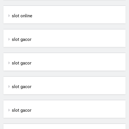
slot online
slot gacor
slot gacor
slot gacor
slot gacor