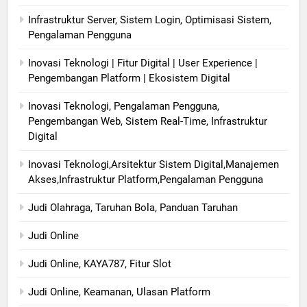
Infrastruktur Server, Sistem Login, Optimisasi Sistem,
Pengalaman Pengguna
Inovasi Teknologi | Fitur Digital | User Experience |
Pengembangan Platform | Ekosistem Digital
Inovasi Teknologi, Pengalaman Pengguna,
Pengembangan Web, Sistem Real-Time, Infrastruktur
Digital
Inovasi Teknologi,Arsitektur Sistem Digital,Manajemen
Akses,Infrastruktur Platform,Pengalaman Pengguna
Judi Olahraga, Taruhan Bola, Panduan Taruhan
Judi Online
Judi Online, KAYA787, Fitur Slot
Judi Online, Keamanan, Ulasan Platform