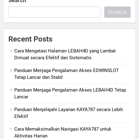
Search
SEARCH
Recent Posts
Cara Mengatasi Halaman LEBAH4D yang Lambat
Dimuat secara Efektif dan Sistematis
Panduan Menjaga Pengalaman Akses EDWINSLOT
Tetap Lancar dan Stabil
Panduan Menjaga Pengalaman Akses LEBAH4D Tetap
Lancar
Panduan Menjelajahi Layanan KAYA787 secara Lebih
Efektif
Cara Memaksimalkan Navigasi KAYA787 untuk
Aktivitas Harian