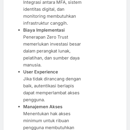
Integrasi antara MFA, sistem
identitas digital, dan
monitoring membutuhkan
infrastruktur canggih.
Biaya Implementasi
Penerapan Zero Trust
memerlukan investasi besar
dalam perangkat lunak,
pelatihan, dan sumber daya
manusia.
User Experience
Jika tidak dirancang dengan
baik, autentikasi berlapis
dapat memperlambat akses
pengguna.
Manajemen Akses
Menentukan hak akses
minimum untuk ribuan
pengguna membutuhkan