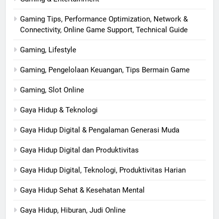
Gaming Tips, Performance Optimization, Network &
Connectivity, Online Game Support, Technical Guide
Gaming, Lifestyle
Gaming, Pengelolaan Keuangan, Tips Bermain Game
Gaming, Slot Online
Gaya Hidup & Teknologi
Gaya Hidup Digital & Pengalaman Generasi Muda
Gaya Hidup Digital dan Produktivitas
Gaya Hidup Digital, Teknologi, Produktivitas Harian
Gaya Hidup Sehat & Kesehatan Mental
Gaya Hidup, Hiburan, Judi Online