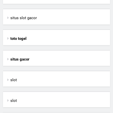
situs slot gacor
toto togel
situs gacor
slot
slot