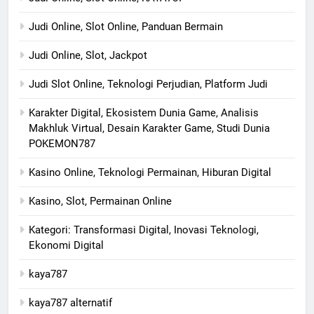
Judi Online, Slot Online, Panduan Bermain
Judi Online, Slot, Jackpot
Judi Slot Online, Teknologi Perjudian, Platform Judi
Karakter Digital, Ekosistem Dunia Game, Analisis
Makhluk Virtual, Desain Karakter Game, Studi Dunia
POKEMON787
Kasino Online, Teknologi Permainan, Hiburan Digital
Kasino, Slot, Permainan Online
Kategori: Transformasi Digital, Inovasi Teknologi,
Ekonomi Digital
kaya787
kaya787 alternatif