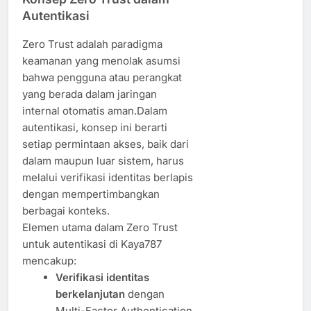
Autentikasi
Zero Trust adalah paradigma
keamanan yang menolak asumsi
bahwa pengguna atau perangkat
yang berada dalam jaringan
internal otomatis aman.Dalam
autentikasi, konsep ini berarti
setiap permintaan akses, baik dari
dalam maupun luar sistem, harus
melalui verifikasi identitas berlapis
dengan mempertimbangkan
berbagai konteks.
Elemen utama dalam Zero Trust
untuk autentikasi di Kaya787
mencakup:
Verifikasi identitas
berkelanjutan
dengan
Multi-Factor Authentication