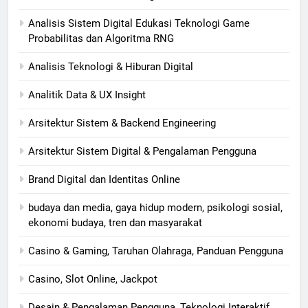
Analisis Sistem Digital Edukasi Teknologi Game
Probabilitas dan Algoritma RNG
Analisis Teknologi & Hiburan Digital
Analitik Data & UX Insight
Arsitektur Sistem & Backend Engineering
Arsitektur Sistem Digital & Pengalaman Pengguna
Brand Digital dan Identitas Online
budaya dan media, gaya hidup modern, psikologi sosial,
ekonomi budaya, tren dan masyarakat
Casino & Gaming, Taruhan Olahraga, Panduan Pengguna
Casino, Slot Online, Jackpot
Desain & Pengalaman Pengguna, Teknologi Interaktif,