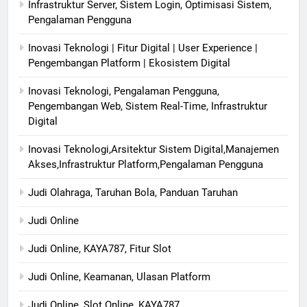
Infrastruktur Server, Sistem Login, Optimisasi Sistem,
Pengalaman Pengguna
Inovasi Teknologi | Fitur Digital | User Experience |
Pengembangan Platform | Ekosistem Digital
Inovasi Teknologi, Pengalaman Pengguna,
Pengembangan Web, Sistem Real-Time, Infrastruktur
Digital
Inovasi Teknologi,Arsitektur Sistem Digital,Manajemen
Akses,Infrastruktur Platform,Pengalaman Pengguna
Judi Olahraga, Taruhan Bola, Panduan Taruhan
Judi Online
Judi Online, KAYA787, Fitur Slot
Judi Online, Keamanan, Ulasan Platform
Judi Online, Slot Online, KAYA787