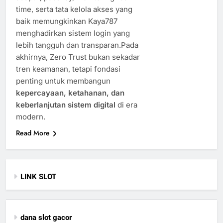
time, serta tata kelola akses yang
baik memungkinkan Kaya787
menghadirkan sistem login yang
lebih tangguh dan transparan.Pada
akhirnya, Zero Trust bukan sekadar
tren keamanan, tetapi fondasi
penting untuk membangun
kepercayaan, ketahanan, dan
keberlanjutan sistem digital
di era
modern.
Read More
LINK SLOT
dana slot gacor