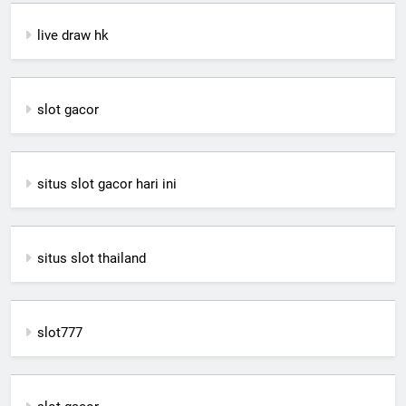
live draw hk
slot gacor
situs slot gacor hari ini
situs slot thailand
slot777