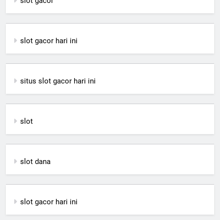
slot gacor
slot gacor hari ini
situs slot gacor hari ini
slot
slot dana
slot gacor hari ini