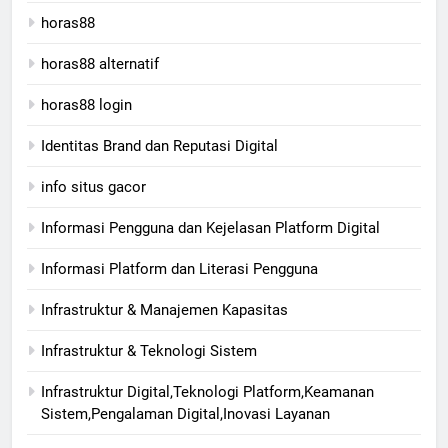
horas88
horas88 alternatif
horas88 login
Identitas Brand dan Reputasi Digital
info situs gacor
Informasi Pengguna dan Kejelasan Platform Digital
Informasi Platform dan Literasi Pengguna
Infrastruktur & Manajemen Kapasitas
Infrastruktur & Teknologi Sistem
Infrastruktur Digital,Teknologi Platform,Keamanan
Sistem,Pengalaman Digital,Inovasi Layanan