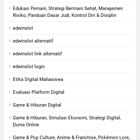
Edukasi Pemain, Strategi Bermain Sehat, Manajemen
Risiko, Panduan Dasar Judi, Kontrol Diri & Disiplin
edwinslot
edwinslot alternatif
edwinslot link alternatif
edwinslot login
Etika Digital Mahasiswa
Evaluasi Platform Digital
Game & Hiburan Digital
Game & Hiburan, Simulasi Ekonomi, Strategi Digital,
Dunia Online
Game & Pop Culture, Anime & Franchise, Pokémon Lore,