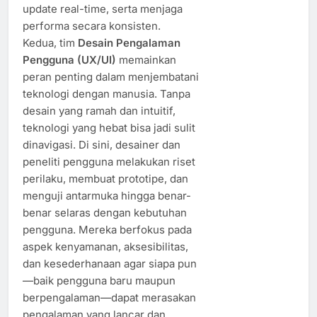
update real-time, serta menjaga
performa secara konsisten.
Kedua, tim
Desain Pengalaman
Pengguna (UX/UI)
memainkan
peran penting dalam menjembatani
teknologi dengan manusia. Tanpa
desain yang ramah dan intuitif,
teknologi yang hebat bisa jadi sulit
dinavigasi. Di sini, desainer dan
peneliti pengguna melakukan riset
perilaku, membuat prototipe, dan
menguji antarmuka hingga benar-
benar selaras dengan kebutuhan
pengguna. Mereka berfokus pada
aspek kenyamanan, aksesibilitas,
dan kesederhanaan agar siapa pun
—baik pengguna baru maupun
berpengalaman—dapat merasakan
pengalaman yang lancar dan