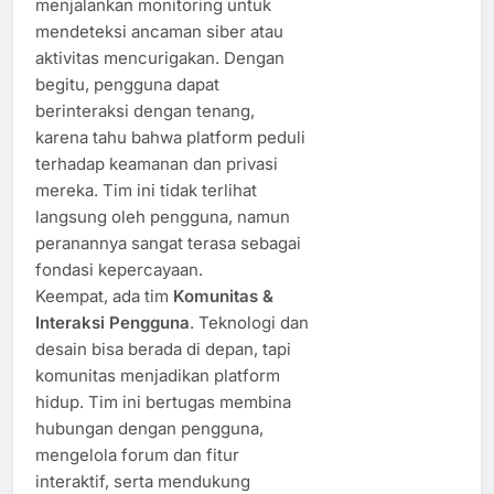
menjalankan monitoring untuk
mendeteksi ancaman siber atau
aktivitas mencurigakan. Dengan
begitu, pengguna dapat
berinteraksi dengan tenang,
karena tahu bahwa platform peduli
terhadap keamanan dan privasi
mereka. Tim ini tidak terlihat
langsung oleh pengguna, namun
peranannya sangat terasa sebagai
fondasi kepercayaan.
Keempat, ada tim
Komunitas &
Interaksi Pengguna
. Teknologi dan
desain bisa berada di depan, tapi
komunitas menjadikan platform
hidup. Tim ini bertugas membina
hubungan dengan pengguna,
mengelola forum dan fitur
interaktif, serta mendukung