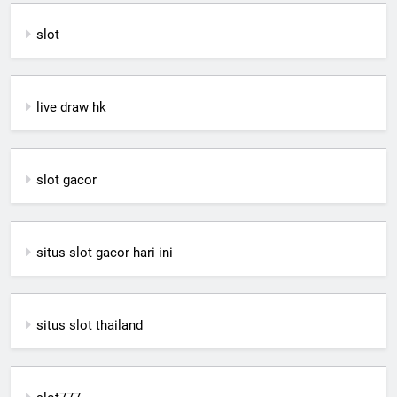
slot
live draw hk
slot gacor
situs slot gacor hari ini
situs slot thailand