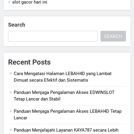
slot gacor hari ini
Search
SEARCH
Recent Posts
Cara Mengatasi Halaman LEBAH4D yang Lambat
Dimuat secara Efektif dan Sistematis
Panduan Menjaga Pengalaman Akses EDWINSLOT
Tetap Lancar dan Stabil
Panduan Menjaga Pengalaman Akses LEBAH4D Tetap
Lancar
Panduan Menjelajahi Layanan KAYA787 secara Lebih