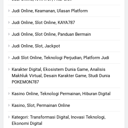
Judi Online, Keamanan, Ulasan Platform
Judi Online, Slot Online, KAYA787
Judi Online, Slot Online, Panduan Bermain
Judi Online, Slot, Jackpot
Judi Slot Online, Teknologi Perjudian, Platform Judi
Karakter Digital, Ekosistem Dunia Game, Analisis
Makhluk Virtual, Desain Karakter Game, Studi Dunia
POKEMON787
Kasino Online, Teknologi Permainan, Hiburan Digital
Kasino, Slot, Permainan Online
Kategori: Transformasi Digital, Inovasi Teknologi,
Ekonomi Digital