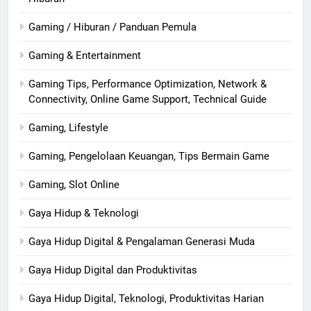
Gaming / Hiburan / Panduan Pemula
Gaming & Entertainment
Gaming Tips, Performance Optimization, Network &
Connectivity, Online Game Support, Technical Guide
Gaming, Lifestyle
Gaming, Pengelolaan Keuangan, Tips Bermain Game
Gaming, Slot Online
Gaya Hidup & Teknologi
Gaya Hidup Digital & Pengalaman Generasi Muda
Gaya Hidup Digital dan Produktivitas
Gaya Hidup Digital, Teknologi, Produktivitas Harian