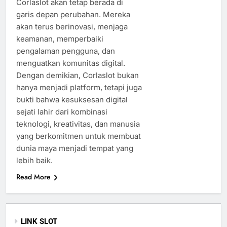
Corlaslot akan tetap berada di
garis depan perubahan. Mereka
akan terus berinovasi, menjaga
keamanan, memperbaiki
pengalaman pengguna, dan
menguatkan komunitas digital.
Dengan demikian, Corlaslot bukan
hanya menjadi platform, tetapi juga
bukti bahwa kesuksesan digital
sejati lahir dari kombinasi
teknologi, kreativitas, dan manusia
yang berkomitmen untuk membuat
dunia maya menjadi tempat yang
lebih baik.
Read More
LINK SLOT