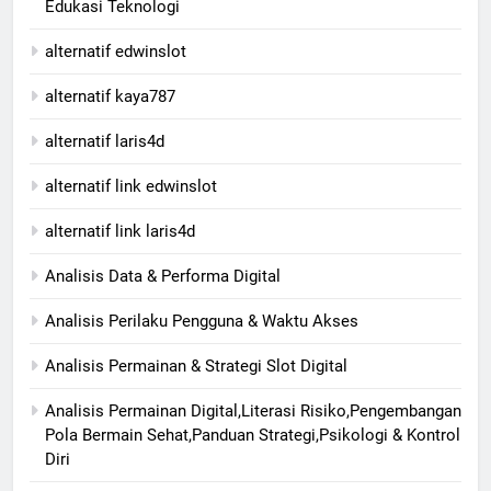
Edukasi Teknologi
alternatif edwinslot
alternatif kaya787
alternatif laris4d
alternatif link edwinslot
alternatif link laris4d
Analisis Data & Performa Digital
Analisis Perilaku Pengguna & Waktu Akses
Analisis Permainan & Strategi Slot Digital
Analisis Permainan Digital,Literasi Risiko,Pengembangan
Pola Bermain Sehat,Panduan Strategi,Psikologi & Kontrol
Diri