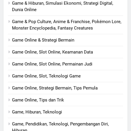
Game & Hiburan, Simulasi Ekonomi, Strategi Digital,
Dunia Online
Game & Pop Culture, Anime & Franchise, Pokémon Lore,
Monster Encyclopedia, Fantasy Creatures
Game Online & Strategi Bermain
Game Online, Slot Online, Keamanan Data
Game Online, Slot Online, Permainan Judi
Game Online, Slot, Teknologi Game
Game Online, Strategi Bermain, Tips Pemula
Game Online, Tips dan Trik
Game, Hiburan, Teknologi
Game, Pendidikan, Teknologi, Pengembangan Diri,
Hiburan