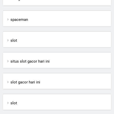
spaceman
slot
situs slot gacor hari ini
slot gacor hari ini
slot