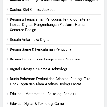
Casino, Slot Online, Jackpot
Desain & Pengalaman Pengguna, Teknologi Interaktif,
Inovasi Digital, Pengembangan Platform, Human-
Centered Design
Desain Antarmuka Digital
Desain Game & Pengalaman Pengguna
Desain Tampilan dan Pengalaman Pengguna
Digital Lifestyle / Game & Teknologi
Dunia Pokémon Evolusi dan Adaptasi Ekologi Fiksi
Lingkungan dan Alam Analisis Biologi Fantasi
Edukasi · Matematika · Psikologi Perilaku
Edukasi Digital & Teknologi Game