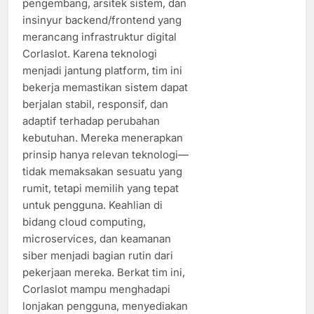
pengembang, arsitek sistem, dan
insinyur backend/frontend yang
merancang infrastruktur digital
Corlaslot. Karena teknologi
menjadi jantung platform, tim ini
bekerja memastikan sistem dapat
berjalan stabil, responsif, dan
adaptif terhadap perubahan
kebutuhan. Mereka menerapkan
prinsip hanya relevan teknologi—
tidak memaksakan sesuatu yang
rumit, tetapi memilih yang tepat
untuk pengguna. Keahlian di
bidang cloud computing,
microservices, dan keamanan
siber menjadi bagian rutin dari
pekerjaan mereka. Berkat tim ini,
Corlaslot mampu menghadapi
lonjakan pengguna, menyediakan