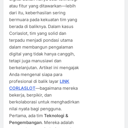
atau fitur yang ditawarkan—lebih
dari itu, keberhasilan sering
bermuara pada kekuatan tim yang
berada di baliknya. Dalam kasus
Corlaslot, tim yang solid dan
terpadu menjadi pondasi utama
dalam membangun pengalaman
digital yang tidak hanya canggih,
tetapi juga manusiawi dan
berkelanjutan. Artikel ini mengajak
Anda mengenal siapa para
profesional di balik layar
LINK
CORLASLOT
—bagaimana mereka
bekerja, berpikir, dan
berkolaborasi untuk menghadirkan
nilai nyata bagi pengguna.
Pertama, ada tim
Teknologi &
Pengembangan
. Mereka adalah