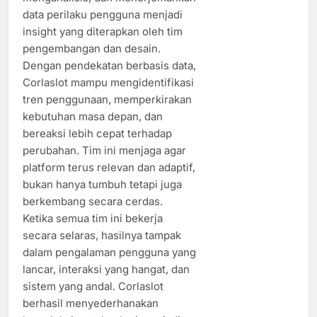
data perilaku pengguna menjadi
insight yang diterapkan oleh tim
pengembangan dan desain.
Dengan pendekatan berbasis data,
Corlaslot mampu mengidentifikasi
tren penggunaan, memperkirakan
kebutuhan masa depan, dan
bereaksi lebih cepat terhadap
perubahan. Tim ini menjaga agar
platform terus relevan dan adaptif,
bukan hanya tumbuh tetapi juga
berkembang secara cerdas.
Ketika semua tim ini bekerja
secara selaras, hasilnya tampak
dalam pengalaman pengguna yang
lancar, interaksi yang hangat, dan
sistem yang andal. Corlaslot
berhasil menyederhanakan