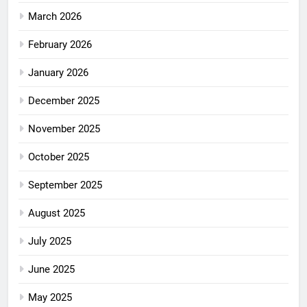
March 2026
February 2026
January 2026
December 2025
November 2025
October 2025
September 2025
August 2025
July 2025
June 2025
May 2025