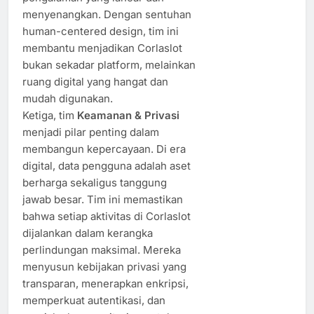
menyenangkan. Dengan sentuhan
human-centered design, tim ini
membantu menjadikan Corlaslot
bukan sekadar platform, melainkan
ruang digital yang hangat dan
mudah digunakan.
Ketiga, tim
Keamanan & Privasi
menjadi pilar penting dalam
membangun kepercayaan. Di era
digital, data pengguna adalah aset
berharga sekaligus tanggung
jawab besar. Tim ini memastikan
bahwa setiap aktivitas di Corlaslot
dijalankan dalam kerangka
perlindungan maksimal. Mereka
menyusun kebijakan privasi yang
transparan, menerapkan enkripsi,
memperkuat autentikasi, dan