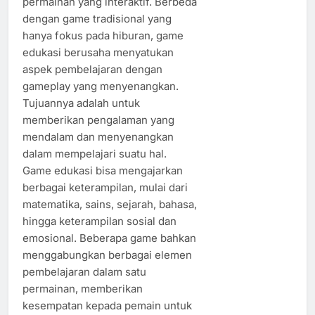
permainan yang interaktif. Berbeda
dengan game tradisional yang
hanya fokus pada hiburan, game
edukasi berusaha menyatukan
aspek pembelajaran dengan
gameplay yang menyenangkan.
Tujuannya adalah untuk
memberikan pengalaman yang
mendalam dan menyenangkan
dalam mempelajari suatu hal.
Game edukasi bisa mengajarkan
berbagai keterampilan, mulai dari
matematika, sains, sejarah, bahasa,
hingga keterampilan sosial dan
emosional. Beberapa game bahkan
menggabungkan berbagai elemen
pembelajaran dalam satu
permainan, memberikan
kesempatan kepada pemain untuk