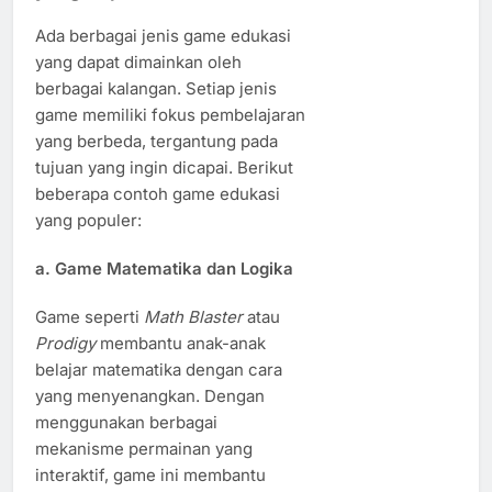
Ada berbagai jenis game edukasi
yang dapat dimainkan oleh
berbagai kalangan. Setiap jenis
game memiliki fokus pembelajaran
yang berbeda, tergantung pada
tujuan yang ingin dicapai. Berikut
beberapa contoh game edukasi
yang populer:
a.
Game Matematika dan Logika
Game seperti
Math Blaster
atau
Prodigy
membantu anak-anak
belajar matematika dengan cara
yang menyenangkan. Dengan
menggunakan berbagai
mekanisme permainan yang
interaktif, game ini membantu