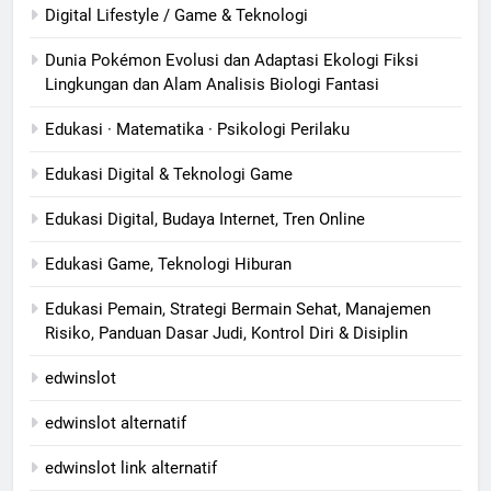
Digital Lifestyle / Game & Teknologi
Dunia Pokémon Evolusi dan Adaptasi Ekologi Fiksi
Lingkungan dan Alam Analisis Biologi Fantasi
Edukasi · Matematika · Psikologi Perilaku
Edukasi Digital & Teknologi Game
Edukasi Digital, Budaya Internet, Tren Online
Edukasi Game, Teknologi Hiburan
Edukasi Pemain, Strategi Bermain Sehat, Manajemen
Risiko, Panduan Dasar Judi, Kontrol Diri & Disiplin
edwinslot
edwinslot alternatif
edwinslot link alternatif