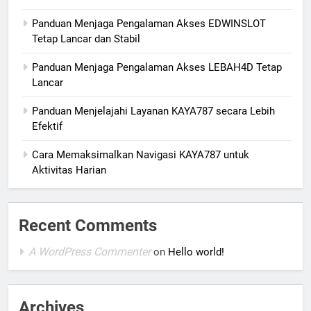
Panduan Menjaga Pengalaman Akses EDWINSLOT
Tetap Lancar dan Stabil
Panduan Menjaga Pengalaman Akses LEBAH4D Tetap
Lancar
Panduan Menjelajahi Layanan KAYA787 secara Lebih
Efektif
Cara Memaksimalkan Navigasi KAYA787 untuk
Aktivitas Harian
Recent Comments
A WordPress Commenter
on
Hello world!
Archives