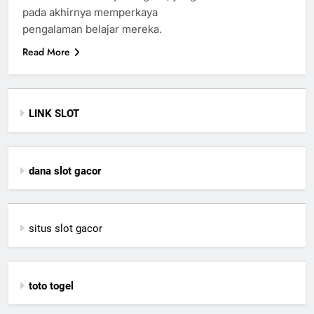
pada akhirnya memperkaya
pengalaman belajar mereka.
Read More
LINK SLOT
dana slot gacor
situs slot gacor
toto togel