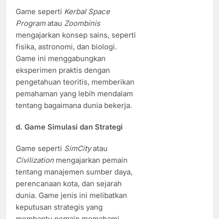
Game seperti
Kerbal Space
Program
atau
Zoombinis
mengajarkan konsep sains, seperti
fisika, astronomi, dan biologi.
Game ini menggabungkan
eksperimen praktis dengan
pengetahuan teoritis, memberikan
pemahaman yang lebih mendalam
tentang bagaimana dunia bekerja.
d.
Game Simulasi dan Strategi
Game seperti
SimCity
atau
Civilization
mengajarkan pemain
tentang manajemen sumber daya,
perencanaan kota, dan sejarah
dunia. Game jenis ini melibatkan
keputusan strategis yang
membantu pemain memahami