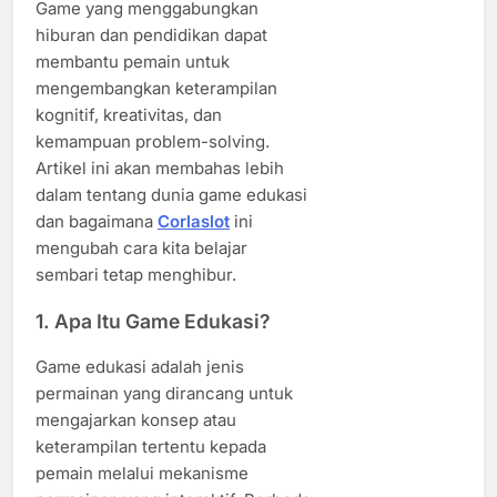
Game yang menggabungkan
hiburan dan pendidikan dapat
membantu pemain untuk
mengembangkan keterampilan
kognitif, kreativitas, dan
kemampuan problem-solving.
Artikel ini akan membahas lebih
dalam tentang dunia game edukasi
dan bagaimana
Corlaslot
ini
mengubah cara kita belajar
sembari tetap menghibur.
1.
Apa Itu Game Edukasi?
Game edukasi adalah jenis
permainan yang dirancang untuk
mengajarkan konsep atau
keterampilan tertentu kepada
pemain melalui mekanisme