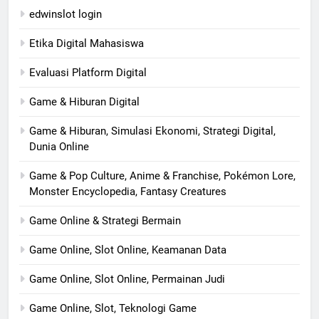
edwinslot login
Etika Digital Mahasiswa
Evaluasi Platform Digital
Game & Hiburan Digital
Game & Hiburan, Simulasi Ekonomi, Strategi Digital,
Dunia Online
Game & Pop Culture, Anime & Franchise, Pokémon Lore,
Monster Encyclopedia, Fantasy Creatures
Game Online & Strategi Bermain
Game Online, Slot Online, Keamanan Data
Game Online, Slot Online, Permainan Judi
Game Online, Slot, Teknologi Game