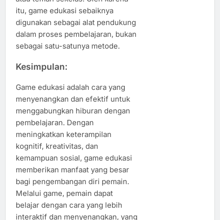
itu, game edukasi sebaiknya
digunakan sebagai alat pendukung
dalam proses pembelajaran, bukan
sebagai satu-satunya metode.
Kesimpulan:
Game edukasi adalah cara yang
menyenangkan dan efektif untuk
menggabungkan hiburan dengan
pembelajaran. Dengan
meningkatkan keterampilan
kognitif, kreativitas, dan
kemampuan sosial, game edukasi
memberikan manfaat yang besar
bagi pengembangan diri pemain.
Melalui game, pemain dapat
belajar dengan cara yang lebih
interaktif dan menyenangkan, yang