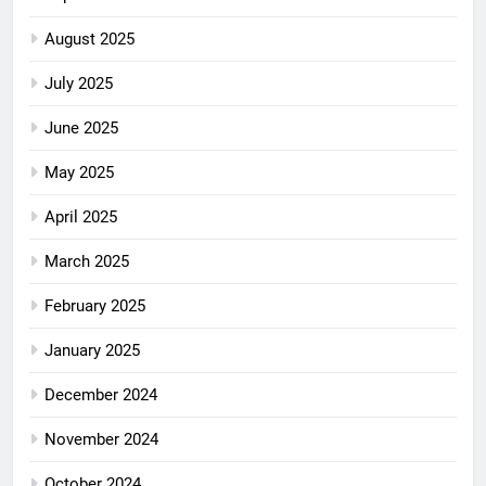
August 2025
July 2025
June 2025
May 2025
April 2025
March 2025
February 2025
January 2025
December 2024
November 2024
October 2024