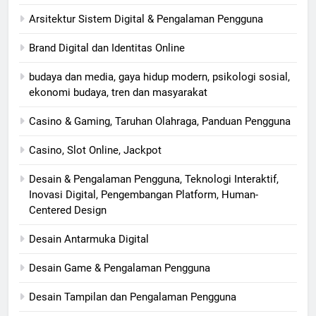
Arsitektur Sistem Digital & Pengalaman Pengguna
Brand Digital dan Identitas Online
budaya dan media, gaya hidup modern, psikologi sosial,
ekonomi budaya, tren dan masyarakat
Casino & Gaming, Taruhan Olahraga, Panduan Pengguna
Casino, Slot Online, Jackpot
Desain & Pengalaman Pengguna, Teknologi Interaktif,
Inovasi Digital, Pengembangan Platform, Human-
Centered Design
Desain Antarmuka Digital
Desain Game & Pengalaman Pengguna
Desain Tampilan dan Pengalaman Pengguna