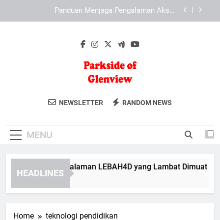
Skip
Panduan Menjaga Pengalaman Akses LEBAH4D
to
Tetap Lancar
content
Panduan Menjelajahi Layanan KAYA787 secara
Lebih Efektif
Cara Mengatasi Halaman LEBAH4D yang Lambat
Dimuat secara Efektif dan Sistematis
Panduan Menjaga Pengalaman Akses
EDWINSLOT Tetap Lancar dan Stabil
Parkside Of
Temukan Hunian Nyaman Di Parkside
Panduan Menjaga Pengalaman Akses LEBAH4D
NEWSLETTER
RANDOM NEWS
Tetap Lancar
Glenview
Of Glenview. Lingkungan Tenang
Panduan Menjelajahi Layanan KAYA787 secara
Dengan Fasilitas Modern Untuk Keluarga
Lebih Efektif
MENU
Anda.
ra Mengatasi Halaman LEBAH4D yang Lambat Dimuat secara E
HEADLINES
Weeks Ago
Home
teknologi pendidikan