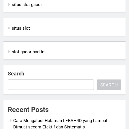
situs slot gacor
situs slot
slot gacor hari ini
Search
SEARCH
Recent Posts
Cara Mengatasi Halaman LEBAH4D yang Lambat
Dimuat secara Efektif dan Sistematis