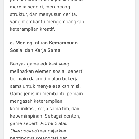
mereka sendiri, merancang
struktur, dan menyusun cerita,
yang membantu mengembangkan
keterampilan kreatif.
c.
Meningkatkan Kemampuan
Sosial dan Kerja Sama
Banyak game edukasi yang
melibatkan elemen sosial, seperti
bermain dalam tim atau bekerja
sama untuk menyelesaikan misi.
Game jenis ini membantu pemain
mengasah keterampilan
komunikasi, kerja sama tim, dan
kepemimpinan. Sebagai contoh,
game seperti
Portal 2
atau
Overcooked
mengajarkan
pentingnya kolaborasi dan