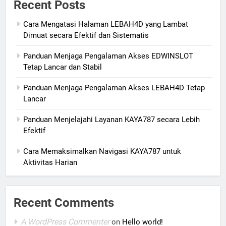
Recent Posts
Cara Mengatasi Halaman LEBAH4D yang Lambat
Dimuat secara Efektif dan Sistematis
Panduan Menjaga Pengalaman Akses EDWINSLOT
Tetap Lancar dan Stabil
Panduan Menjaga Pengalaman Akses LEBAH4D Tetap
Lancar
Panduan Menjelajahi Layanan KAYA787 secara Lebih
Efektif
Cara Memaksimalkan Navigasi KAYA787 untuk
Aktivitas Harian
Recent Comments
A WordPress Commenter
on
Hello world!