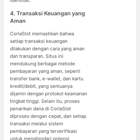
identitas.
4.
Transaksi Keuangan yang
Aman
CorlaSlot memastikan bahwa
setiap transaksi keuangan
dilakukan dengan cara yang aman
dan transparan. Situs ini
mendukung berbagai metode
pembayaran yang aman, seperti
transfer bank, e-wallet, dan kartu
kredit/debit, yang semuanya
dijamin dengan protokol keamanan
tingkat tinggi. Selain itu, proses
penarikan dana di CorlaSlot
diproses dengan cepat, dan setiap
transaksi melalui sistem
pembayaran yang terverifikasi
untuk menghindari potensi