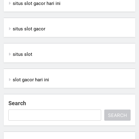
situs slot gacor hari ini
situs slot gacor
situs slot
slot gacor hari ini
Search
SEARCH