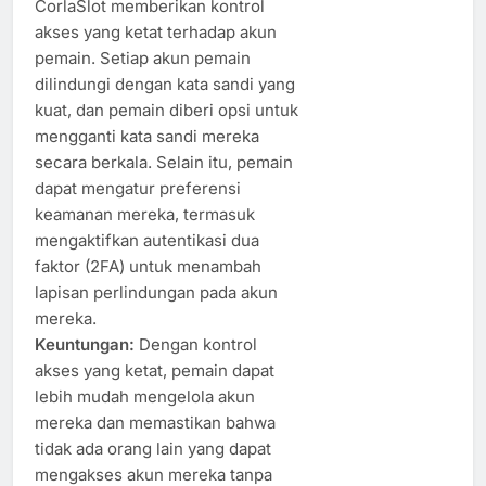
CorlaSlot memberikan kontrol
akses yang ketat terhadap akun
pemain. Setiap akun pemain
dilindungi dengan kata sandi yang
kuat, dan pemain diberi opsi untuk
mengganti kata sandi mereka
secara berkala. Selain itu, pemain
dapat mengatur preferensi
keamanan mereka, termasuk
mengaktifkan autentikasi dua
faktor (2FA) untuk menambah
lapisan perlindungan pada akun
mereka.
Keuntungan:
Dengan kontrol
akses yang ketat, pemain dapat
lebih mudah mengelola akun
mereka dan memastikan bahwa
tidak ada orang lain yang dapat
mengakses akun mereka tanpa