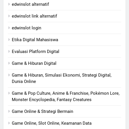
edwinslot alternatif
edwinslot link alternatif
edwinslot login
Etika Digital Mahasiswa
Evaluasi Platform Digital
Game & Hiburan Digital
Game & Hiburan, Simulasi Ekonomi, Strategi Digital,
Dunia Online
Game & Pop Culture, Anime & Franchise, Pokémon Lore,
Monster Encyclopedia, Fantasy Creatures
Game Online & Strategi Bermain
Game Online, Slot Online, Keamanan Data