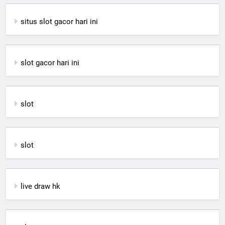
situs slot gacor hari ini
slot gacor hari ini
slot
slot
live draw hk