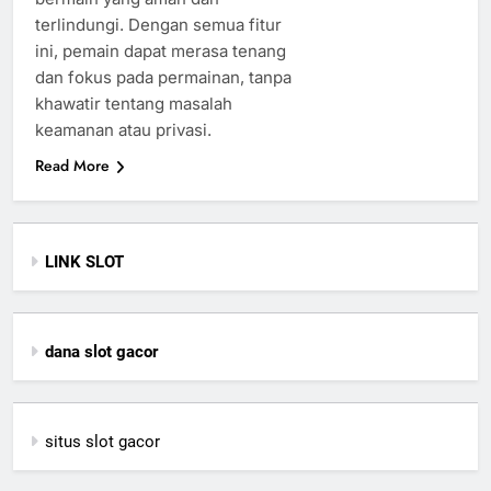
terlindungi. Dengan semua fitur
ini, pemain dapat merasa tenang
dan fokus pada permainan, tanpa
khawatir tentang masalah
keamanan atau privasi.
Read More
LINK SLOT
dana slot gacor
situs slot gacor