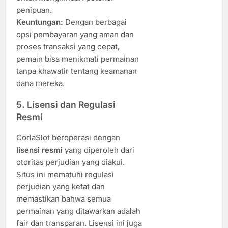
penipuan.
Keuntungan:
Dengan berbagai
opsi pembayaran yang aman dan
proses transaksi yang cepat,
pemain bisa menikmati permainan
tanpa khawatir tentang keamanan
dana mereka.
5.
Lisensi dan Regulasi
Resmi
CorlaSlot beroperasi dengan
lisensi resmi
yang diperoleh dari
otoritas perjudian yang diakui.
Situs ini mematuhi regulasi
perjudian yang ketat dan
memastikan bahwa semua
permainan yang ditawarkan adalah
fair dan transparan. Lisensi ini juga