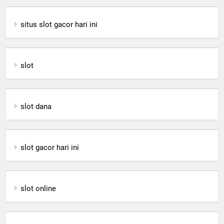
situs slot gacor hari ini
slot
slot dana
slot gacor hari ini
slot online