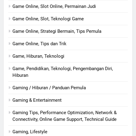
Game Online, Slot Online, Permainan Judi
Game Online, Slot, Teknologi Game
Game Online, Strategi Bermain, Tips Pemula
Game Online, Tips dan Trik
Game, Hiburan, Teknologi
Game, Pendidikan, Teknologi, Pengembangan Diri,
Hiburan
Gaming / Hiburan / Panduan Pemula
Gaming & Entertainment
Gaming Tips, Performance Optimization, Network &
Connectivity, Online Game Support, Technical Guide
Gaming, Lifestyle