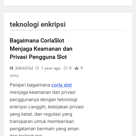
teknologi enkripsi
Bagaimana CorlaSlot
Menjaga Keamanan dan
Privasi Pengguna Slot
2d6603d
1 year ago
0
9
mins
Pelajari bagaimana
corla slot
menjaga keamanan dan privasi
penggunanya dengan teknologi
enkripsi canggih, kebijakan privasi
yang ketat, dan regulasi yang
transparan untuk memberikan
pengalaman bermain yang aman
dan terlindungi.