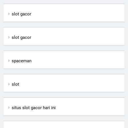
slot gacor
slot gacor
spaceman
slot
situs slot gacor hari ini