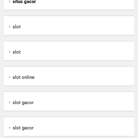
situs gacor
slot
slot
slot online
slot gacor
slot gacor