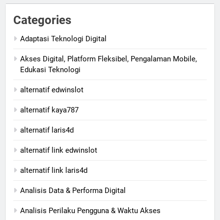
Categories
Adaptasi Teknologi Digital
Akses Digital, Platform Fleksibel, Pengalaman Mobile,
Edukasi Teknologi
alternatif edwinslot
alternatif kaya787
alternatif laris4d
alternatif link edwinslot
alternatif link laris4d
Analisis Data & Performa Digital
Analisis Perilaku Pengguna & Waktu Akses