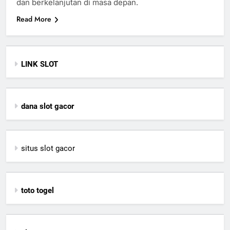
dan berkelanjutan di masa depan.
Read More
LINK SLOT
dana slot gacor
situs slot gacor
toto togel