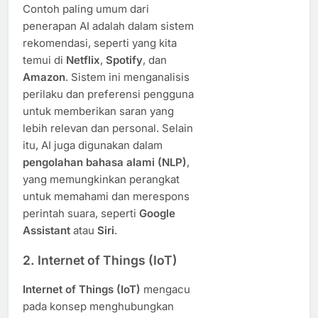
Contoh paling umum dari
penerapan AI adalah dalam sistem
rekomendasi, seperti yang kita
temui di
Netflix
,
Spotify
, dan
Amazon
. Sistem ini menganalisis
perilaku dan preferensi pengguna
untuk memberikan saran yang
lebih relevan dan personal. Selain
itu, AI juga digunakan dalam
pengolahan bahasa alami (NLP)
,
yang memungkinkan perangkat
untuk memahami dan merespons
perintah suara, seperti
Google
Assistant
atau
Siri
.
2. Internet of Things (IoT)
Internet of Things (IoT)
mengacu
pada konsep menghubungkan