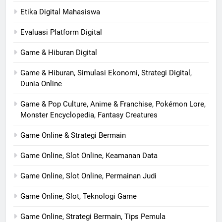
Etika Digital Mahasiswa
Evaluasi Platform Digital
Game & Hiburan Digital
Game & Hiburan, Simulasi Ekonomi, Strategi Digital,
Dunia Online
Game & Pop Culture, Anime & Franchise, Pokémon Lore,
Monster Encyclopedia, Fantasy Creatures
Game Online & Strategi Bermain
Game Online, Slot Online, Keamanan Data
Game Online, Slot Online, Permainan Judi
Game Online, Slot, Teknologi Game
Game Online, Strategi Bermain, Tips Pemula