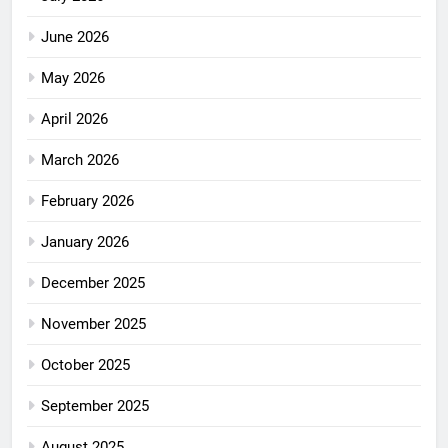
June 2026
May 2026
April 2026
March 2026
February 2026
January 2026
December 2025
November 2025
October 2025
September 2025
August 2025