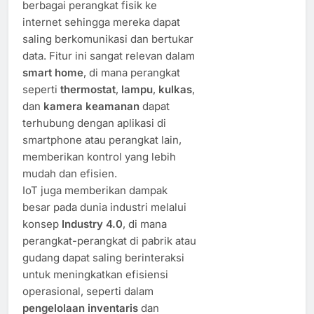
berbagai perangkat fisik ke
internet sehingga mereka dapat
saling berkomunikasi dan bertukar
data. Fitur ini sangat relevan dalam
smart home
, di mana perangkat
seperti
thermostat
,
lampu
,
kulkas
,
dan
kamera keamanan
dapat
terhubung dengan aplikasi di
smartphone atau perangkat lain,
memberikan kontrol yang lebih
mudah dan efisien.
IoT juga memberikan dampak
besar pada dunia industri melalui
konsep
Industry 4.0
, di mana
perangkat-perangkat di pabrik atau
gudang dapat saling berinteraksi
untuk meningkatkan efisiensi
operasional, seperti dalam
pengelolaan inventaris
dan