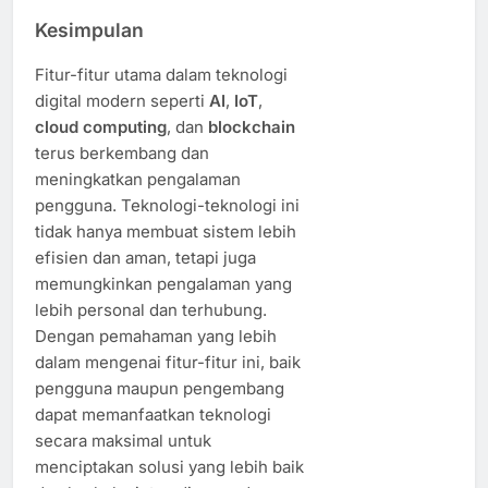
Kesimpulan
Fitur-fitur utama dalam teknologi
digital modern seperti
AI
,
IoT
,
cloud computing
, dan
blockchain
terus berkembang dan
meningkatkan pengalaman
pengguna. Teknologi-teknologi ini
tidak hanya membuat sistem lebih
efisien dan aman, tetapi juga
memungkinkan pengalaman yang
lebih personal dan terhubung.
Dengan pemahaman yang lebih
dalam mengenai fitur-fitur ini, baik
pengguna maupun pengembang
dapat memanfaatkan teknologi
secara maksimal untuk
menciptakan solusi yang lebih baik