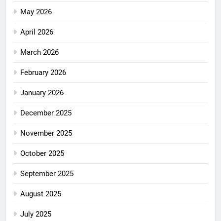
May 2026
April 2026
March 2026
February 2026
January 2026
December 2025
November 2025
October 2025
September 2025
August 2025
July 2025