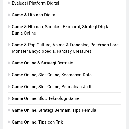
Evaluasi Platform Digital
Game & Hiburan Digital
Game & Hiburan, Simulasi Ekonomi, Strategi Digital,
Dunia Online
Game & Pop Culture, Anime & Franchise, Pokémon Lore,
Monster Encyclopedia, Fantasy Creatures
Game Online & Strategi Bermain
Game Online, Slot Online, Keamanan Data
Game Online, Slot Online, Permainan Judi
Game Online, Slot, Teknologi Game
Game Online, Strategi Bermain, Tips Pemula
Game Online, Tips dan Trik