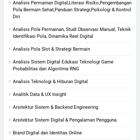
Analisis Permainan Digital,Literasi Risiko,Pengembangan
Pola Bermain Sehat,Panduan Strategi,Psikologi & Kontrol
Diri
Analisis Pola Permainan, Studi Observasi Manual, Teknik
Identifikasi Pola, Dinamika Reel Digital
Analisis Pola Slot & Strategi Bermain
Analisis Sistem Digital Edukasi Teknologi Game
Probabilitas dan Algoritma RNG
Analisis Teknologi & Hiburan Digital
Analitik Data & UX Insight
Arsitektur Sistem & Backend Engineering
Arsitektur Sistem Digital & Pengalaman Pengguna
Brand Digital dan Identitas Online