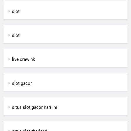
slot
slot
live draw hk
slot gacor
situs slot gacor hari ini