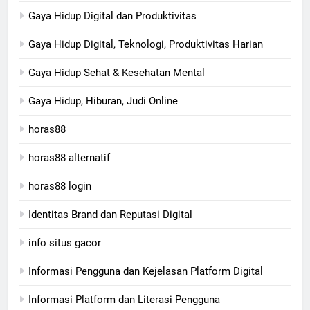
Gaya Hidup Digital dan Produktivitas
Gaya Hidup Digital, Teknologi, Produktivitas Harian
Gaya Hidup Sehat & Kesehatan Mental
Gaya Hidup, Hiburan, Judi Online
horas88
horas88 alternatif
horas88 login
Identitas Brand dan Reputasi Digital
info situs gacor
Informasi Pengguna dan Kejelasan Platform Digital
Informasi Platform dan Literasi Pengguna