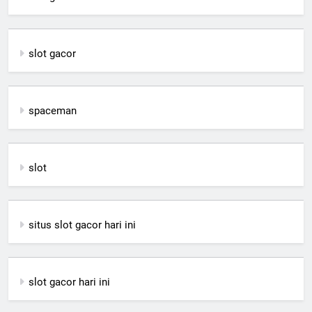
slot gacor
spaceman
slot
situs slot gacor hari ini
slot gacor hari ini