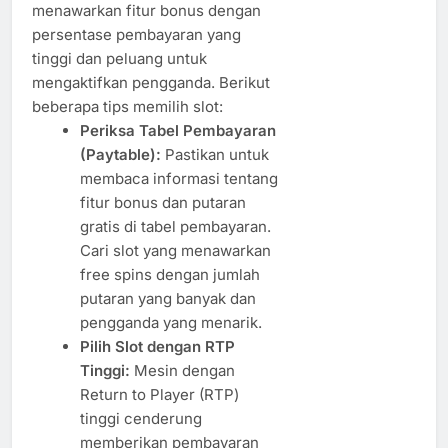
menawarkan fitur bonus dengan
persentase pembayaran yang
tinggi dan peluang untuk
mengaktifkan pengganda. Berikut
beberapa tips memilih slot:
Periksa Tabel Pembayaran
(Paytable):
Pastikan untuk
membaca informasi tentang
fitur bonus dan putaran
gratis di tabel pembayaran.
Cari slot yang menawarkan
free spins dengan jumlah
putaran yang banyak dan
pengganda yang menarik.
Pilih Slot dengan RTP
Tinggi:
Mesin dengan
Return to Player (RTP)
tinggi cenderung
memberikan pembayaran