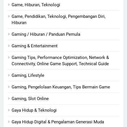
Game, Hiburan, Teknologi
Game, Pendidikan, Teknologi, Pengembangan Diri,
Hiburan
Gaming / Hiburan / Panduan Pemula
Gaming & Entertainment
Gaming Tips, Performance Optimization, Network &
Connectivity, Online Game Support, Technical Guide
Gaming, Lifestyle
Gaming, Pengelolaan Keuangan, Tips Bermain Game
Gaming, Slot Online
Gaya Hidup & Teknologi
Gaya Hidup Digital & Pengalaman Generasi Muda