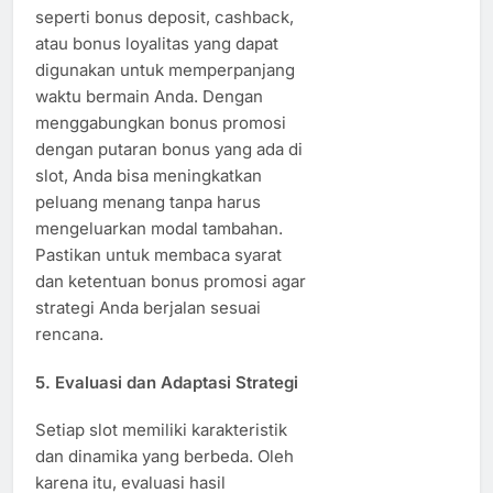
seperti bonus deposit, cashback,
atau bonus loyalitas yang dapat
digunakan untuk memperpanjang
waktu bermain Anda. Dengan
menggabungkan bonus promosi
dengan putaran bonus yang ada di
slot, Anda bisa meningkatkan
peluang menang tanpa harus
mengeluarkan modal tambahan.
Pastikan untuk membaca syarat
dan ketentuan bonus promosi agar
strategi Anda berjalan sesuai
rencana.
5.
Evaluasi dan Adaptasi Strategi
Setiap slot memiliki karakteristik
dan dinamika yang berbeda. Oleh
karena itu, evaluasi hasil