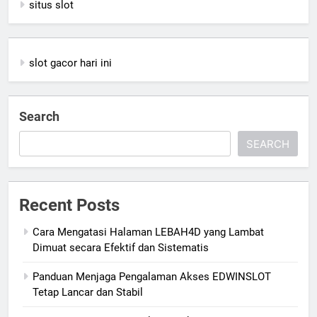
situs slot
slot gacor hari ini
Search
SEARCH
Recent Posts
Cara Mengatasi Halaman LEBAH4D yang Lambat
Dimuat secara Efektif dan Sistematis
Panduan Menjaga Pengalaman Akses EDWINSLOT
Tetap Lancar dan Stabil