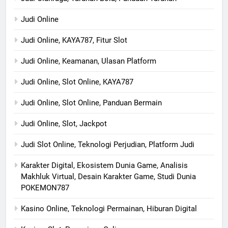
Judi Online
Judi Online, KAYA787, Fitur Slot
Judi Online, Keamanan, Ulasan Platform
Judi Online, Slot Online, KAYA787
Judi Online, Slot Online, Panduan Bermain
Judi Online, Slot, Jackpot
Judi Slot Online, Teknologi Perjudian, Platform Judi
Karakter Digital, Ekosistem Dunia Game, Analisis
Makhluk Virtual, Desain Karakter Game, Studi Dunia
POKEMON787
Kasino Online, Teknologi Permainan, Hiburan Digital