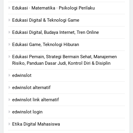
Edukasi · Matematika · Psikologi Perilaku
Edukasi Digital & Teknologi Game
Edukasi Digital, Budaya Internet, Tren Online
Edukasi Game, Teknologi Hiburan
Edukasi Pemain, Strategi Bermain Sehat, Manajemen
Risiko, Panduan Dasar Judi, Kontrol Diri & Disiplin
edwinslot
edwinslot alternatif
edwinslot link alternatif
edwinslot login
Etika Digital Mahasiswa