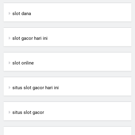
slot dana
slot gacor hari ini
slot online
situs slot gacor hari ini
situs slot gacor