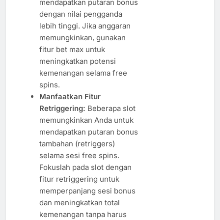
mendapatkan putaran bonus
dengan nilai pengganda
lebih tinggi. Jika anggaran
memungkinkan, gunakan
fitur bet max untuk
meningkatkan potensi
kemenangan selama free
spins.
Manfaatkan Fitur
Retriggering:
Beberapa slot
memungkinkan Anda untuk
mendapatkan putaran bonus
tambahan (retriggers)
selama sesi free spins.
Fokuslah pada slot dengan
fitur retriggering untuk
memperpanjang sesi bonus
dan meningkatkan total
kemenangan tanpa harus