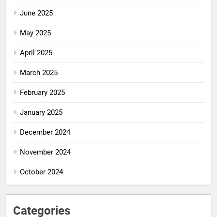
June 2025
May 2025
April 2025
March 2025
February 2025
January 2025
December 2024
November 2024
October 2024
Categories