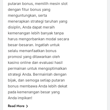
putaran bonus, memilih mesin slot
dengan fitur bonus yang
menguntungkan, serta
menerapkan strategi taruhan yang
disiplin, Anda dapat meraih
kemenangan lebih banyak tanpa
harus mengorbankan modal secara
besar-besaran. Ingatlah untuk
selalu memanfaatkan bonus
promosi yang ditawarkan oleh
kasino online dan evaluasi hasil
permainan untuk mengoptimalkan
strategi Anda. Bermainlah dengan
bijak, dan semoga setiap putaran
bonus membawa Anda lebih dekat
pada kemenangan besar yang
Anda impikan!
Read More