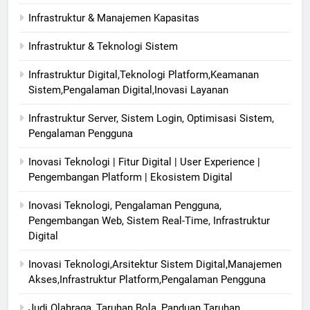
Infrastruktur & Manajemen Kapasitas
Infrastruktur & Teknologi Sistem
Infrastruktur Digital,Teknologi Platform,Keamanan
Sistem,Pengalaman Digital,Inovasi Layanan
Infrastruktur Server, Sistem Login, Optimisasi Sistem,
Pengalaman Pengguna
Inovasi Teknologi | Fitur Digital | User Experience |
Pengembangan Platform | Ekosistem Digital
Inovasi Teknologi, Pengalaman Pengguna,
Pengembangan Web, Sistem Real-Time, Infrastruktur
Digital
Inovasi Teknologi,Arsitektur Sistem Digital,Manajemen
Akses,Infrastruktur Platform,Pengalaman Pengguna
Judi Olahraga, Taruhan Bola, Panduan Taruhan