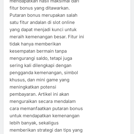
mendapatkan hasil maksimal dari
fitur bonus yang ditawarkan.
Putaran bonus merupakan salah
satu fitur andalan di slot online
yang dapat menjadi kunci untuk
meraih kemenangan besar. Fitur ini
tidak hanya memberikan
kesempatan bermain tanpa
mengurangi saldo, tetapi juga
sering kali dilengkapi dengan
pengganda kemenangan, simbol
khusus, dan mini game yang
meningkatkan potensi
pembayaran. Artikel ini akan
menguraikan secara mendalam
cara memanfaatkan putaran bonus
untuk mendapatkan kemenangan
lebih banyak, sekaligus
memberikan strategi dan tips yang