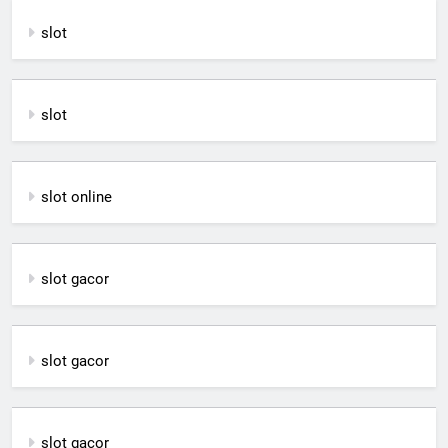
slot
slot
slot online
slot gacor
slot gacor
slot gacor