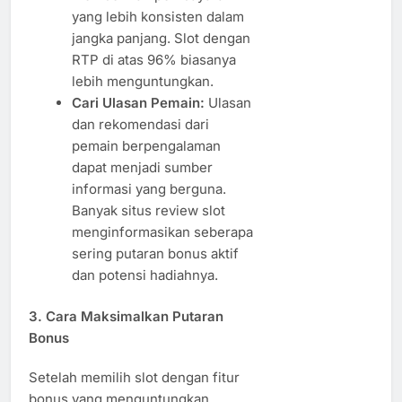
yang lebih konsisten dalam
jangka panjang. Slot dengan
RTP di atas 96% biasanya
lebih menguntungkan.
Cari Ulasan Pemain:
Ulasan
dan rekomendasi dari
pemain berpengalaman
dapat menjadi sumber
informasi yang berguna.
Banyak situs review slot
menginformasikan seberapa
sering putaran bonus aktif
dan potensi hadiahnya.
3.
Cara Maksimalkan Putaran
Bonus
Setelah memilih slot dengan fitur
bonus yang menguntungkan,