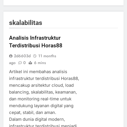
skalabilitas
Analisis Infrastruktur
Terdistribusi Horas88
2d6603d
11 months
ago
0
6 mins
Artikel ini membahas analisis
infrastruktur terdistribusi Horas88,
mencakup arsitektur cloud, load
balancing, skalabilitas, keamanan,
dan monitoring real-time untuk
mendukung layanan digital yang
cepat, stabil, dan aman.
Dalam dunia digital modern,
infrastruktur terdistribusi menjadi