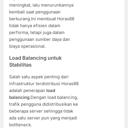
meningkat, lalu menurunkannya
kembali saat penggunaan
berkurang.Ini membuat Horas88
tidak hanya efisien dalam
performa, tetapi juga dalam
penggunaan sumber daya dan
biaya operasional.
Load Balancing untuk
Stabilitas
Salah satu aspek penting dari
infrastruktur terdistribusi Horas88
adalah penerapan
load
balancing
.Dengan load balancing,
trafik pengguna didistribusikan ke
beberapa server sehingga tidak
ada satu server pun yang menjadi
bottleneck.