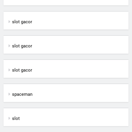
slot gacor
slot gacor
slot gacor
spaceman
slot