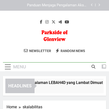
Skip
Panduan Menjaga Pengalaman Akses LEBAH4D
to
Tetap Lancar
content
Panduan Menjelajahi Layanan KAYA787 secara
Lebih Efektif
Cara Mengatasi Halaman LEBAH4D yang Lambat
Dimuat secara Efektif dan Sistematis
Panduan Menjaga Pengalaman Akses
EDWINSLOT Tetap Lancar dan Stabil
Parkside Of
Temukan Hunian Nyaman Di Parkside
Panduan Menjaga Pengalaman Akses LEBAH4D
NEWSLETTER
RANDOM NEWS
Tetap Lancar
Glenview
Of Glenview. Lingkungan Tenang
Panduan Menjelajahi Layanan KAYA787 secara
Dengan Fasilitas Modern Untuk Keluarga
Lebih Efektif
MENU
Anda.
ra Mengatasi Halaman LEBAH4D yang Lambat Dimuat secara E
HEADLINES
Weeks Ago
Home
skalabilitas