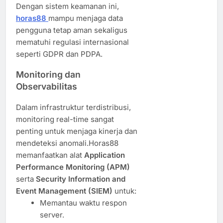
Dengan sistem keamanan ini,
horas88
mampu menjaga data
pengguna tetap aman sekaligus
mematuhi regulasi internasional
seperti GDPR dan PDPA.
Monitoring dan
Observabilitas
Dalam infrastruktur terdistribusi,
monitoring real-time sangat
penting untuk menjaga kinerja dan
mendeteksi anomali.Horas88
memanfaatkan alat
Application
Performance Monitoring (APM)
serta
Security Information and
Event Management (SIEM)
untuk:
Memantau waktu respon
server.