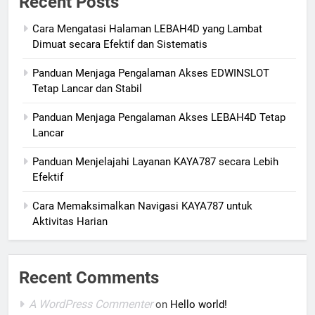
Recent Posts
Cara Mengatasi Halaman LEBAH4D yang Lambat
Dimuat secara Efektif dan Sistematis
Panduan Menjaga Pengalaman Akses EDWINSLOT
Tetap Lancar dan Stabil
Panduan Menjaga Pengalaman Akses LEBAH4D Tetap
Lancar
Panduan Menjelajahi Layanan KAYA787 secara Lebih
Efektif
Cara Memaksimalkan Navigasi KAYA787 untuk
Aktivitas Harian
Recent Comments
A WordPress Commenter
on
Hello world!