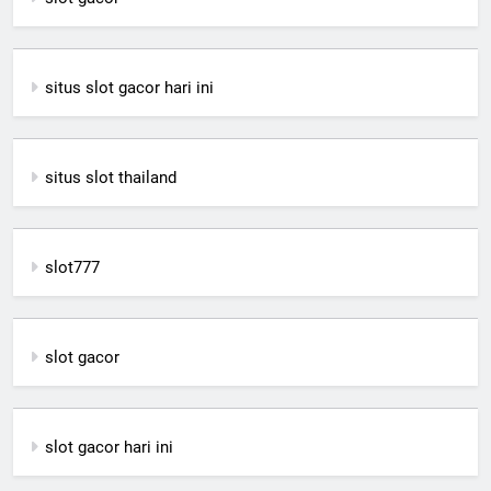
situs slot gacor hari ini
situs slot thailand
slot777
slot gacor
slot gacor hari ini