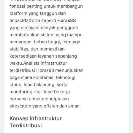
fondasi penting untuk membangun
platform yang tangguh dan
andal.Platform seperti
Horas88
yang melayani banyak pengguna
membutuhkan sistem yang mampu
menangani beban tinggi, menjaga
stabilitas, dan memastikan
ketersediaan layanan sepanjang
waktu.Analisis infrastruktur
terdistribusi Horas88 menunjukkan
bagaimana kombinasi teknologi
cloud, load balancing, serta
monitoring real-time bekerja
bersama untuk menciptakan
ekosistem yang efisien dan aman.
Konsep Infrastruktur
Terdistribusi