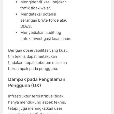
Mengidentifikasi lonjakan
trafik tidak wajar.
Mendeteksi potensi
serangan brute force atau
DDoS.
Menyediakan audit log
untuk investigasi keamanan.
Dengan observabilitas yang kuat,
tim teknis dapat melakukan
tindakan cepat sebelum masalah
berdampak pada pengguna.
Dampak pada Pengalaman
Pengguna (UX)
Infrastruktur terdistribusi tidak
hanya mendukung aspek teknis,
tetapi juga meningkatkan
user