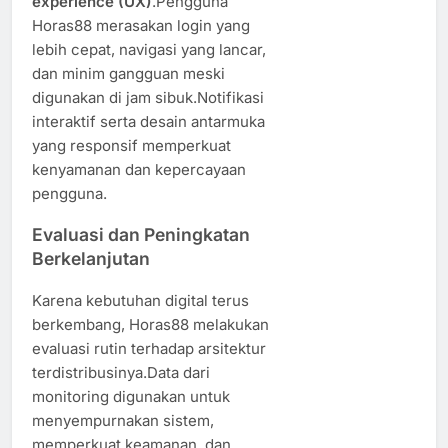
experience (UX)
.Pengguna
Horas88 merasakan login yang
lebih cepat, navigasi yang lancar,
dan minim gangguan meski
digunakan di jam sibuk.Notifikasi
interaktif serta desain antarmuka
yang responsif memperkuat
kenyamanan dan kepercayaan
pengguna.
Evaluasi dan Peningkatan
Berkelanjutan
Karena kebutuhan digital terus
berkembang, Horas88 melakukan
evaluasi rutin terhadap arsitektur
terdistribusinya.Data dari
monitoring digunakan untuk
menyempurnakan sistem,
memperkuat keamanan, dan