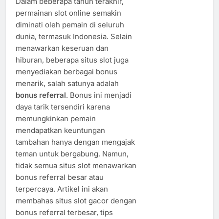
Dalam beberapa tahun terakhir,
permainan slot online semakin
diminati oleh pemain di seluruh
dunia, termasuk Indonesia. Selain
menawarkan keseruan dan
hiburan, beberapa situs slot juga
menyediakan berbagai bonus
menarik, salah satunya adalah
bonus referral
. Bonus ini menjadi
daya tarik tersendiri karena
memungkinkan pemain
mendapatkan keuntungan
tambahan hanya dengan mengajak
teman untuk bergabung. Namun,
tidak semua situs slot menawarkan
bonus referral besar atau
terpercaya. Artikel ini akan
membahas situs slot gacor dengan
bonus referral terbesar, tips