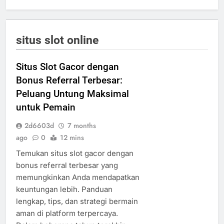
situs slot online
Situs Slot Gacor dengan
Bonus Referral Terbesar:
Peluang Untung Maksimal
untuk Pemain
2d6603d
7 months
ago
0
12 mins
Temukan situs slot gacor dengan
bonus referral terbesar yang
memungkinkan Anda mendapatkan
keuntungan lebih. Panduan
lengkap, tips, dan strategi bermain
aman di platform terpercaya.