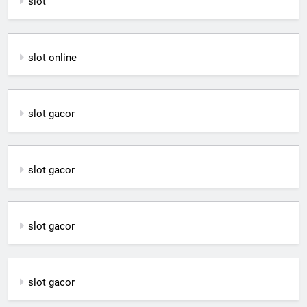
slot
slot online
slot gacor
slot gacor
slot gacor
slot gacor