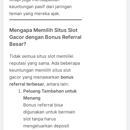
keuntungan pasif dari jaringan
teman yang mereka ajak.
Mengapa Memilih Situs Slot
Gacor dengan Bonus Referral
Besar?
Tidak semua situs slot memiliki
reputasi yang sama. Ada beberapa
keuntungan memilih situs slot
gacor yang menawarkan
bonus
referral terbesar
, antara lain:
Peluang Tambahan untuk
Menang
Bonus referral bisa
digunakan untuk bermain
slot tanpa harus
mengeluarkan deposit