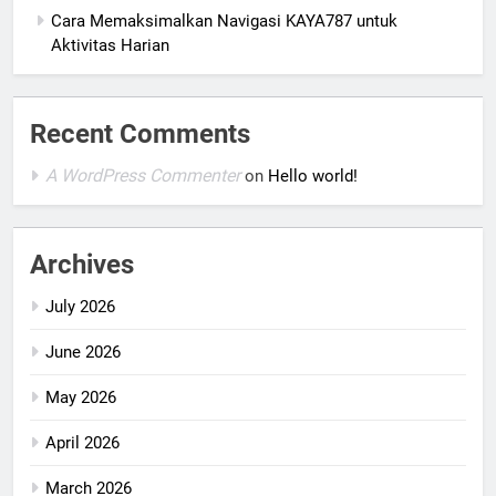
Cara Memaksimalkan Navigasi KAYA787 untuk
Aktivitas Harian
Recent Comments
A WordPress Commenter
on
Hello world!
Archives
July 2026
June 2026
May 2026
April 2026
March 2026