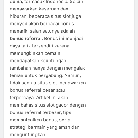
dunia, termasuk Indonesia. Selain
menawarkan keseruan dan
hiburan, beberapa situs slot juga
menyediakan berbagai bonus
menarik, salah satunya adalah
bonus referral
. Bonus ini menjadi
daya tarik tersendiri karena
memungkinkan pemain
mendapatkan keuntungan
tambahan hanya dengan mengajak
teman untuk bergabung. Namun,
tidak semua situs slot menawarkan
bonus referral besar atau
terpercaya. Artikel ini akan
membahas situs slot gacor dengan
bonus referral terbesar, tips
memanfaatkan bonus, serta
strategi bermain yang aman dan
menguntungkan.