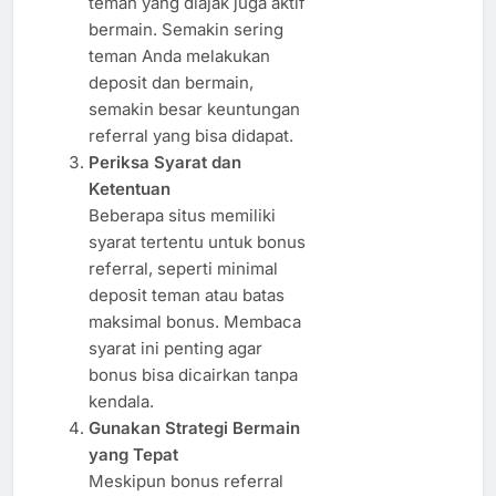
teman yang diajak juga aktif
bermain. Semakin sering
teman Anda melakukan
deposit dan bermain,
semakin besar keuntungan
referral yang bisa didapat.
Periksa Syarat dan
Ketentuan
Beberapa situs memiliki
syarat tertentu untuk bonus
referral, seperti minimal
deposit teman atau batas
maksimal bonus. Membaca
syarat ini penting agar
bonus bisa dicairkan tanpa
kendala.
Gunakan Strategi Bermain
yang Tepat
Meskipun bonus referral