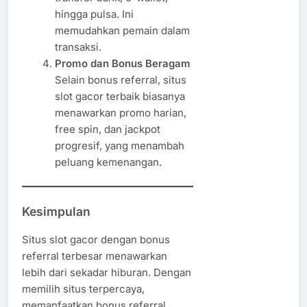
hingga pulsa. Ini
memudahkan pemain dalam
transaksi.
Promo dan Bonus Beragam
Selain bonus referral, situs
slot gacor terbaik biasanya
menawarkan promo harian,
free spin, dan jackpot
progresif, yang menambah
peluang kemenangan.
Kesimpulan
Situs slot gacor dengan bonus
referral terbesar menawarkan
lebih dari sekadar hiburan. Dengan
memilih situs terpercaya,
memanfaatkan bonus referral