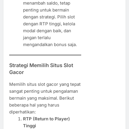
menambah saldo, tetap
penting untuk bermain
dengan strategi. Pilih slot
dengan RTP tinggi, kelola
modal dengan baik, dan
jangan terlalu
mengandalkan bonus saja.
Strategi Memilih Situs Slot
Gacor
Memilih situs slot gacor yang tepat
sangat penting untuk pengalaman
bermain yang maksimal. Berikut
beberapa hal yang harus
diperhatikan:
RTP (Return to Player)
Tinggi