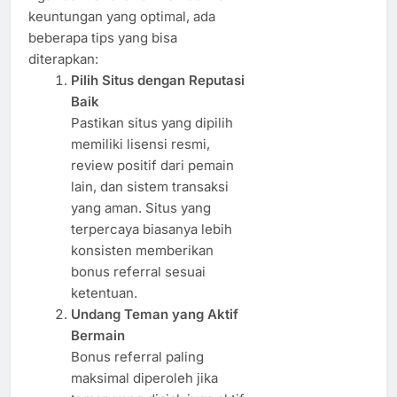
keuntungan yang optimal, ada
beberapa tips yang bisa
diterapkan:
Pilih Situs dengan Reputasi
Baik
Pastikan situs yang dipilih
memiliki lisensi resmi,
review positif dari pemain
lain, dan sistem transaksi
yang aman. Situs yang
terpercaya biasanya lebih
konsisten memberikan
bonus referral sesuai
ketentuan.
Undang Teman yang Aktif
Bermain
Bonus referral paling
maksimal diperoleh jika