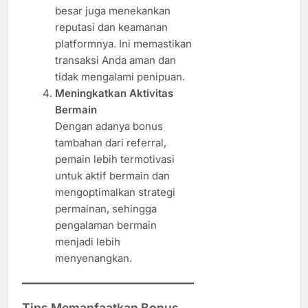
besar juga menekankan
reputasi dan keamanan
platformnya. Ini memastikan
transaksi Anda aman dan
tidak mengalami penipuan.
Meningkatkan Aktivitas
Bermain
Dengan adanya bonus
tambahan dari referral,
pemain lebih termotivasi
untuk aktif bermain dan
mengoptimalkan strategi
permainan, sehingga
pengalaman bermain
menjadi lebih
menyenangkan.
Tips Memanfaatkan Bonus