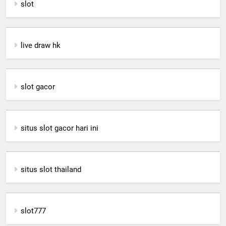
slot
live draw hk
slot gacor
situs slot gacor hari ini
situs slot thailand
slot777