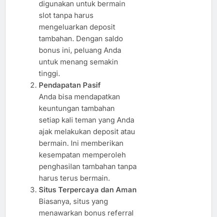
digunakan untuk bermain
slot tanpa harus
mengeluarkan deposit
tambahan. Dengan saldo
bonus ini, peluang Anda
untuk menang semakin
tinggi.
Pendapatan Pasif
Anda bisa mendapatkan
keuntungan tambahan
setiap kali teman yang Anda
ajak melakukan deposit atau
bermain. Ini memberikan
kesempatan memperoleh
penghasilan tambahan tanpa
harus terus bermain.
Situs Terpercaya dan Aman
Biasanya, situs yang
menawarkan bonus referral