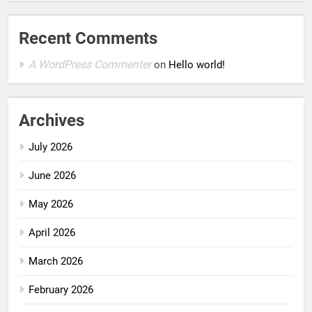
Recent Comments
A WordPress Commenter
on
Hello world!
Archives
July 2026
June 2026
May 2026
April 2026
March 2026
February 2026