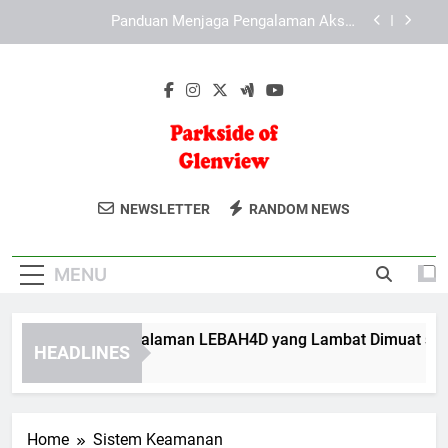
Skip
Panduan Menjaga Pengalaman Akses LEBAH4D
to
Tetap Lancar
content
Panduan Menjelajahi Layanan KAYA787 secara
Lebih Efektif
Cara Mengatasi Halaman LEBAH4D yang Lambat
Dimuat secara Efektif dan Sistematis
Panduan Menjaga Pengalaman Akses
EDWINSLOT Tetap Lancar dan Stabil
Parkside Of
Temukan Hunian Nyaman Di Parkside
Panduan Menjaga Pengalaman Akses LEBAH4D
NEWSLETTER
RANDOM NEWS
Tetap Lancar
Glenview
Of Glenview. Lingkungan Tenang
Panduan Menjelajahi Layanan KAYA787 secara
Dengan Fasilitas Modern Untuk Keluarga
Lebih Efektif
MENU
Anda.
ra Mengatasi Halaman LEBAH4D yang Lambat Dimuat secara E
HEADLINES
Weeks Ago
Home
Sistem Keamanan