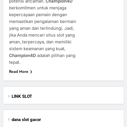
potensi ancaman.
Champion4D
berkomitmen untuk menjaga
kepercayaan pemain dengan
memastikan pengalaman bermain
yang aman dan terlindungi. Jadi,
jika Anda mencari situs slot yang
aman, terpercaya, dan memiliki
sistem keamanan yang kuat,
Champion4D
adalah pilihan yang
tepat.
Read More
LINK SLOT
dana slot gacor