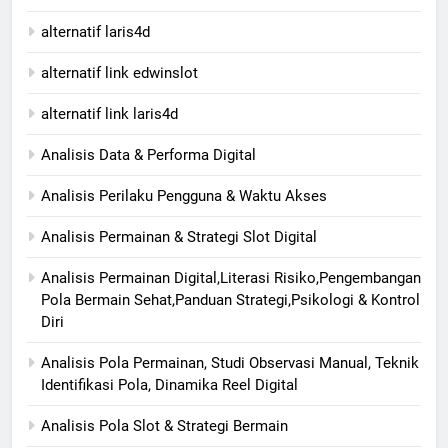
alternatif laris4d
alternatif link edwinslot
alternatif link laris4d
Analisis Data & Performa Digital
Analisis Perilaku Pengguna & Waktu Akses
Analisis Permainan & Strategi Slot Digital
Analisis Permainan Digital,Literasi Risiko,Pengembangan
Pola Bermain Sehat,Panduan Strategi,Psikologi & Kontrol
Diri
Analisis Pola Permainan, Studi Observasi Manual, Teknik
Identifikasi Pola, Dinamika Reel Digital
Analisis Pola Slot & Strategi Bermain