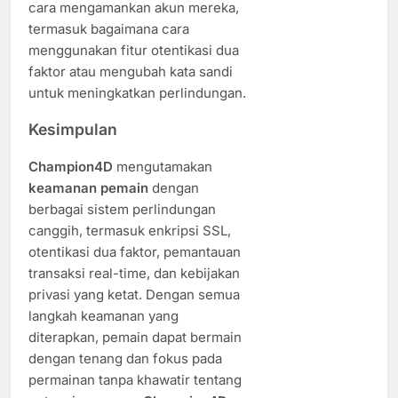
cara mengamankan akun mereka,
termasuk bagaimana cara
menggunakan fitur otentikasi dua
faktor atau mengubah kata sandi
untuk meningkatkan perlindungan.
Kesimpulan
Champion4D
mengutamakan
keamanan pemain
dengan
berbagai sistem perlindungan
canggih, termasuk enkripsi SSL,
otentikasi dua faktor, pemantauan
transaksi real-time, dan kebijakan
privasi yang ketat. Dengan semua
langkah keamanan yang
diterapkan, pemain dapat bermain
dengan tenang dan fokus pada
permainan tanpa khawatir tentang