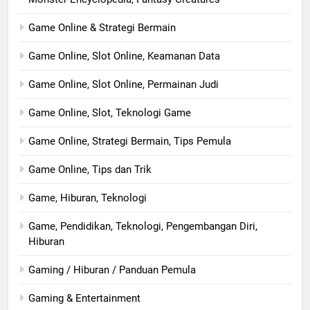
Game Online & Strategi Bermain
Game Online, Slot Online, Keamanan Data
Game Online, Slot Online, Permainan Judi
Game Online, Slot, Teknologi Game
Game Online, Strategi Bermain, Tips Pemula
Game Online, Tips dan Trik
Game, Hiburan, Teknologi
Game, Pendidikan, Teknologi, Pengembangan Diri,
Hiburan
Gaming / Hiburan / Panduan Pemula
Gaming & Entertainment