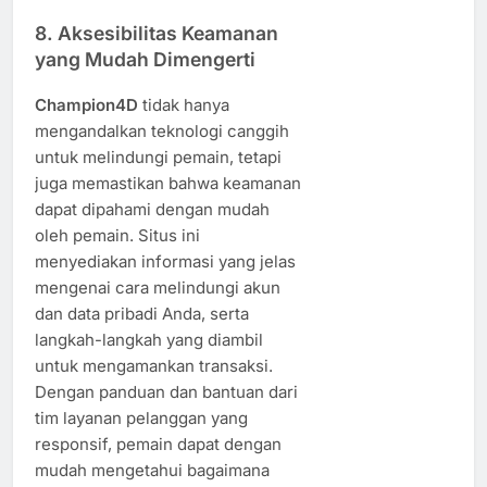
8.
Aksesibilitas Keamanan
yang Mudah Dimengerti
Champion4D
tidak hanya
mengandalkan teknologi canggih
untuk melindungi pemain, tetapi
juga memastikan bahwa keamanan
dapat dipahami dengan mudah
oleh pemain. Situs ini
menyediakan informasi yang jelas
mengenai cara melindungi akun
dan data pribadi Anda, serta
langkah-langkah yang diambil
untuk mengamankan transaksi.
Dengan panduan dan bantuan dari
tim layanan pelanggan yang
responsif, pemain dapat dengan
mudah mengetahui bagaimana