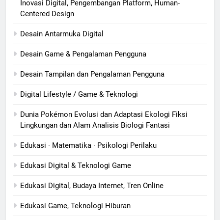
Inovasi Digital, Pengembangan Platform, Human-
Centered Design
Desain Antarmuka Digital
Desain Game & Pengalaman Pengguna
Desain Tampilan dan Pengalaman Pengguna
Digital Lifestyle / Game & Teknologi
Dunia Pokémon Evolusi dan Adaptasi Ekologi Fiksi
Lingkungan dan Alam Analisis Biologi Fantasi
Edukasi · Matematika · Psikologi Perilaku
Edukasi Digital & Teknologi Game
Edukasi Digital, Budaya Internet, Tren Online
Edukasi Game, Teknologi Hiburan