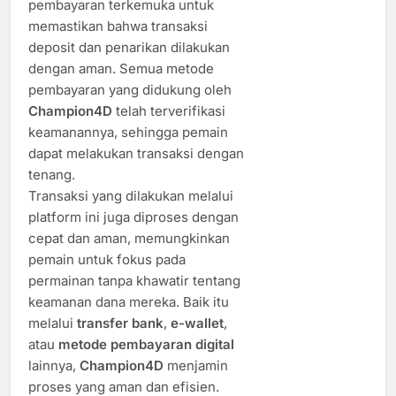
pembayaran terkemuka untuk
memastikan bahwa transaksi
deposit dan penarikan dilakukan
dengan aman. Semua metode
pembayaran yang didukung oleh
Champion4D
telah terverifikasi
keamanannya, sehingga pemain
dapat melakukan transaksi dengan
tenang.
Transaksi yang dilakukan melalui
platform ini juga diproses dengan
cepat dan aman, memungkinkan
pemain untuk fokus pada
permainan tanpa khawatir tentang
keamanan dana mereka. Baik itu
melalui
transfer bank
,
e-wallet
,
atau
metode pembayaran digital
lainnya,
Champion4D
menjamin
proses yang aman dan efisien.