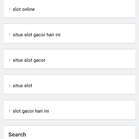
slot online
situs slot gacor hari ini
situs slot gacor
situs slot
slot gacor hari ini
Search