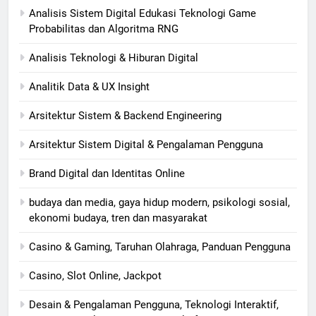
Analisis Sistem Digital Edukasi Teknologi Game
Probabilitas dan Algoritma RNG
Analisis Teknologi & Hiburan Digital
Analitik Data & UX Insight
Arsitektur Sistem & Backend Engineering
Arsitektur Sistem Digital & Pengalaman Pengguna
Brand Digital dan Identitas Online
budaya dan media, gaya hidup modern, psikologi sosial,
ekonomi budaya, tren dan masyarakat
Casino & Gaming, Taruhan Olahraga, Panduan Pengguna
Casino, Slot Online, Jackpot
Desain & Pengalaman Pengguna, Teknologi Interaktif,