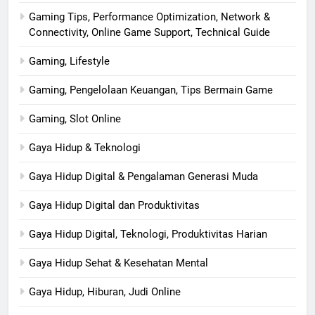
Gaming Tips, Performance Optimization, Network &
Connectivity, Online Game Support, Technical Guide
Gaming, Lifestyle
Gaming, Pengelolaan Keuangan, Tips Bermain Game
Gaming, Slot Online
Gaya Hidup & Teknologi
Gaya Hidup Digital & Pengalaman Generasi Muda
Gaya Hidup Digital dan Produktivitas
Gaya Hidup Digital, Teknologi, Produktivitas Harian
Gaya Hidup Sehat & Kesehatan Mental
Gaya Hidup, Hiburan, Judi Online