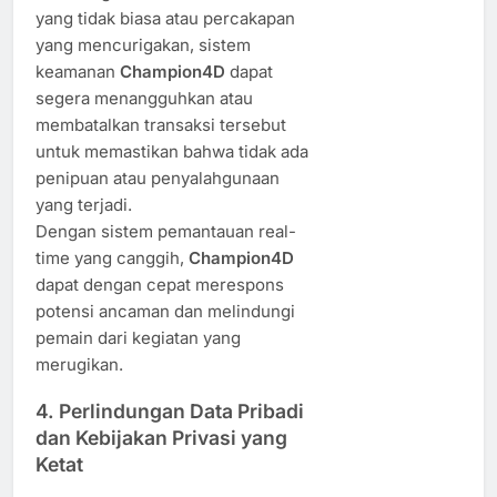
yang tidak biasa atau percakapan
yang mencurigakan, sistem
keamanan
Champion4D
dapat
segera menangguhkan atau
membatalkan transaksi tersebut
untuk memastikan bahwa tidak ada
penipuan atau penyalahgunaan
yang terjadi.
Dengan sistem pemantauan real-
time yang canggih,
Champion4D
dapat dengan cepat merespons
potensi ancaman dan melindungi
pemain dari kegiatan yang
merugikan.
4.
Perlindungan Data Pribadi
dan Kebijakan Privasi yang
Ketat