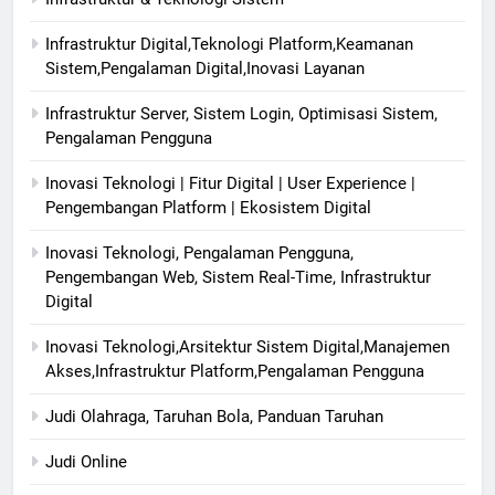
Infrastruktur Digital,Teknologi Platform,Keamanan
Sistem,Pengalaman Digital,Inovasi Layanan
Infrastruktur Server, Sistem Login, Optimisasi Sistem,
Pengalaman Pengguna
Inovasi Teknologi | Fitur Digital | User Experience |
Pengembangan Platform | Ekosistem Digital
Inovasi Teknologi, Pengalaman Pengguna,
Pengembangan Web, Sistem Real-Time, Infrastruktur
Digital
Inovasi Teknologi,Arsitektur Sistem Digital,Manajemen
Akses,Infrastruktur Platform,Pengalaman Pengguna
Judi Olahraga, Taruhan Bola, Panduan Taruhan
Judi Online