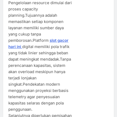
Pengelolaan resource dimulai dari
proses capacity
planning.Tujuannya adalah
memastikan setiap komponen
layanan memiliki sumber daya
yang cukup tanpa
pemborosan.Platform
slot gacor
hari ini
digital memiliki pola trafik
yang tidak linier sehingga beban
dapat meningkat mendadak.Tanpa
perencanaan kapasitas, sistem
akan overload meskipun hanya
terjadi lonjakan
singkat.Pendekatan modern
menggunakan proyeksi berbasis
telemetry agar penyesuaian
kapasitas selaras dengan pola
penggunaan.
Selanjutnya diperlukan pemisahan