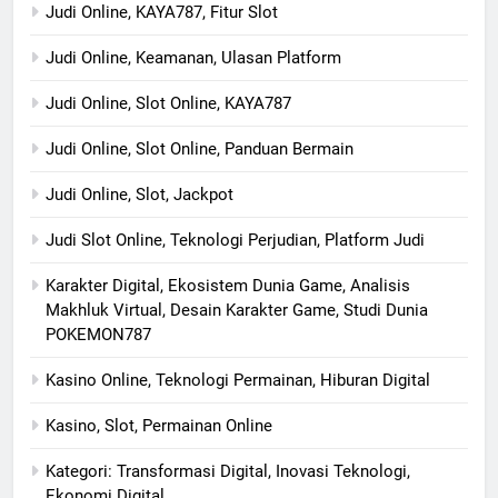
Judi Online, KAYA787, Fitur Slot
Judi Online, Keamanan, Ulasan Platform
Judi Online, Slot Online, KAYA787
Judi Online, Slot Online, Panduan Bermain
Judi Online, Slot, Jackpot
Judi Slot Online, Teknologi Perjudian, Platform Judi
Karakter Digital, Ekosistem Dunia Game, Analisis
Makhluk Virtual, Desain Karakter Game, Studi Dunia
POKEMON787
Kasino Online, Teknologi Permainan, Hiburan Digital
Kasino, Slot, Permainan Online
Kategori: Transformasi Digital, Inovasi Teknologi,
Ekonomi Digital