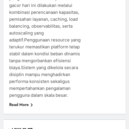
gacor hari ini dilakukan melalui
kombinasi perencanaan kapasitas,
pemisahan layanan, caching, load
balancing, observabilitas, serta
autoscaling yang
adaptif.Penggunaan resource yang
terukur memastikan platform tetap
stabil dalam kondisi beban dinamis
tanpa mengorbankan efisiensi
biaya.Sistem yang dikelola secara
disiplin mampu menghadirkan
performa konsisten sekaligus
mempertahankan pengalaman
pengguna dalam skala besar.
Read More