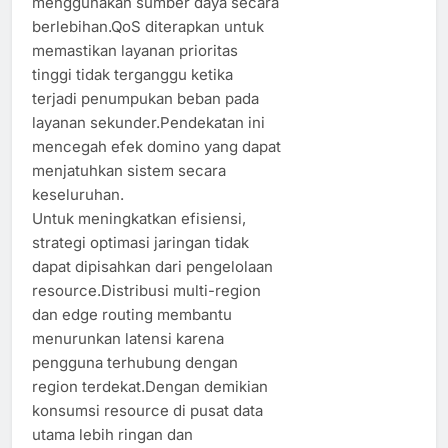
menggunakan sumber daya secara
berlebihan.QoS diterapkan untuk
memastikan layanan prioritas
tinggi tidak terganggu ketika
terjadi penumpukan beban pada
layanan sekunder.Pendekatan ini
mencegah efek domino yang dapat
menjatuhkan sistem secara
keseluruhan.
Untuk meningkatkan efisiensi,
strategi optimasi jaringan tidak
dapat dipisahkan dari pengelolaan
resource.Distribusi multi-region
dan edge routing membantu
menurunkan latensi karena
pengguna terhubung dengan
region terdekat.Dengan demikian
konsumsi resource di pusat data
utama lebih ringan dan