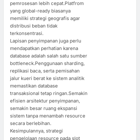
pemrosesan lebih cepat.Platfrom
yang global-ready biasanya
memiliki strategi geografis agar
distribusi beban tidak
terkonsentrasi.
Lapisan penyimpanan juga perlu
mendapatkan perhatian karena
database adalah salah satu sumber
bottleneck.Penggunaan sharding,
replikasi baca, serta pemisahan
jalur kueri berat ke sistem analitik
memastikan database
transaksional tetap ringan.Semakin
efisien arsitektur penyimpanan,
semakin besar ruang ekspansi
sistem tanpa menambah resource
secara berlebihan.
Kesimpulannya, strategi
pengelolaan resource pada slot