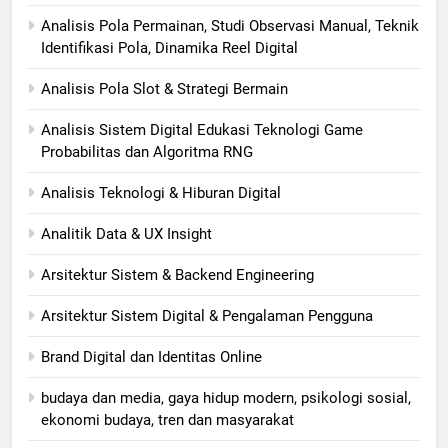
Analisis Pola Permainan, Studi Observasi Manual, Teknik
Identifikasi Pola, Dinamika Reel Digital
Analisis Pola Slot & Strategi Bermain
Analisis Sistem Digital Edukasi Teknologi Game
Probabilitas dan Algoritma RNG
Analisis Teknologi & Hiburan Digital
Analitik Data & UX Insight
Arsitektur Sistem & Backend Engineering
Arsitektur Sistem Digital & Pengalaman Pengguna
Brand Digital dan Identitas Online
budaya dan media, gaya hidup modern, psikologi sosial,
ekonomi budaya, tren dan masyarakat