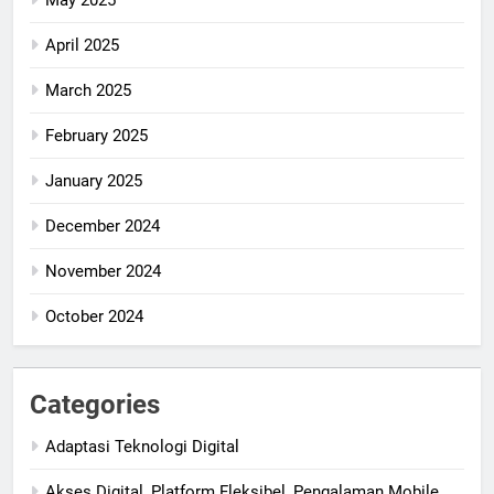
April 2025
March 2025
February 2025
January 2025
December 2024
November 2024
October 2024
Categories
Adaptasi Teknologi Digital
Akses Digital, Platform Fleksibel, Pengalaman Mobile,