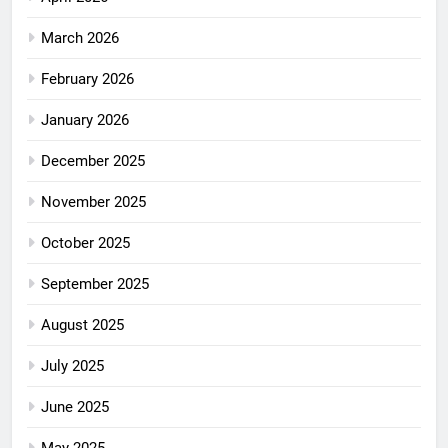
March 2026
February 2026
January 2026
December 2025
November 2025
October 2025
September 2025
August 2025
July 2025
June 2025
May 2025