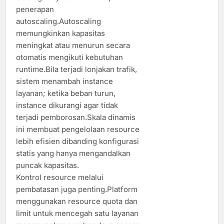
penerapan
autoscaling.Autoscaling
memungkinkan kapasitas
meningkat atau menurun secara
otomatis mengikuti kebutuhan
runtime.Bila terjadi lonjakan trafik,
sistem menambah instance
layanan; ketika beban turun,
instance dikurangi agar tidak
terjadi pemborosan.Skala dinamis
ini membuat pengelolaan resource
lebih efisien dibanding konfigurasi
statis yang hanya mengandalkan
puncak kapasitas.
Kontrol resource melalui
pembatasan juga penting.Platform
menggunakan resource quota dan
limit untuk mencegah satu layanan