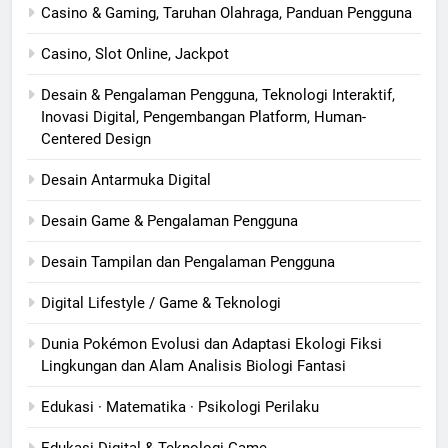
Casino & Gaming, Taruhan Olahraga, Panduan Pengguna
Casino, Slot Online, Jackpot
Desain & Pengalaman Pengguna, Teknologi Interaktif,
Inovasi Digital, Pengembangan Platform, Human-
Centered Design
Desain Antarmuka Digital
Desain Game & Pengalaman Pengguna
Desain Tampilan dan Pengalaman Pengguna
Digital Lifestyle / Game & Teknologi
Dunia Pokémon Evolusi dan Adaptasi Ekologi Fiksi
Lingkungan dan Alam Analisis Biologi Fantasi
Edukasi · Matematika · Psikologi Perilaku
Edukasi Digital & Teknologi Game