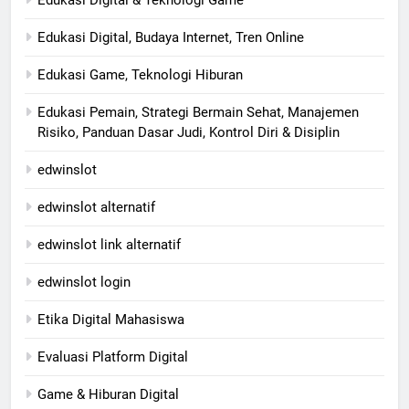
Edukasi Digital, Budaya Internet, Tren Online
Edukasi Game, Teknologi Hiburan
Edukasi Pemain, Strategi Bermain Sehat, Manajemen
Risiko, Panduan Dasar Judi, Kontrol Diri & Disiplin
edwinslot
edwinslot alternatif
edwinslot link alternatif
edwinslot login
Etika Digital Mahasiswa
Evaluasi Platform Digital
Game & Hiburan Digital