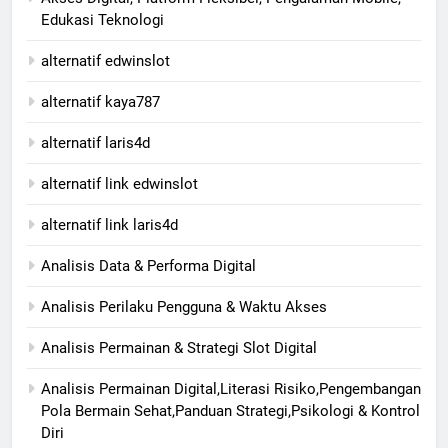
Edukasi Teknologi
alternatif edwinslot
alternatif kaya787
alternatif laris4d
alternatif link edwinslot
alternatif link laris4d
Analisis Data & Performa Digital
Analisis Perilaku Pengguna & Waktu Akses
Analisis Permainan & Strategi Slot Digital
Analisis Permainan Digital,Literasi Risiko,Pengembangan
Pola Bermain Sehat,Panduan Strategi,Psikologi & Kontrol
Diri