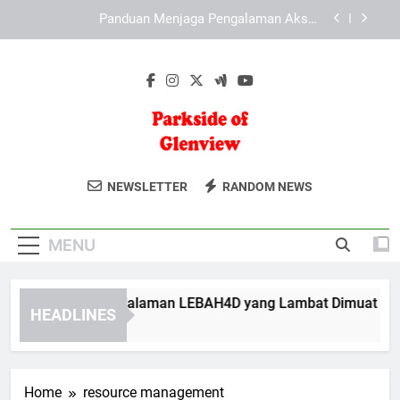
Skip
Panduan Menjaga Pengalaman Akses LEBAH4D
to
Tetap Lancar
content
Panduan Menjelajahi Layanan KAYA787 secara
Lebih Efektif
Cara Mengatasi Halaman LEBAH4D yang Lambat
Dimuat secara Efektif dan Sistematis
Panduan Menjaga Pengalaman Akses
EDWINSLOT Tetap Lancar dan Stabil
Parkside Of
Temukan Hunian Nyaman Di Parkside
Panduan Menjaga Pengalaman Akses LEBAH4D
NEWSLETTER
RANDOM NEWS
Tetap Lancar
Glenview
Of Glenview. Lingkungan Tenang
Panduan Menjelajahi Layanan KAYA787 secara
Dengan Fasilitas Modern Untuk Keluarga
Lebih Efektif
MENU
Anda.
ra Mengatasi Halaman LEBAH4D yang Lambat Dimuat secara E
HEADLINES
Weeks Ago
Home
resource management