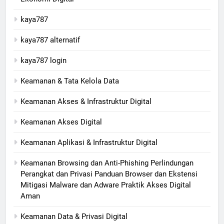
kaya787
kaya787 alternatif
kaya787 login
Keamanan & Tata Kelola Data
Keamanan Akses & Infrastruktur Digital
Keamanan Akses Digital
Keamanan Aplikasi & Infrastruktur Digital
Keamanan Browsing dan Anti-Phishing Perlindungan
Perangkat dan Privasi Panduan Browser dan Ekstensi
Mitigasi Malware dan Adware Praktik Akses Digital
Aman
Keamanan Data & Privasi Digital