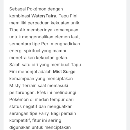
Sebagai Pokémon dengan
kombinasi
Water/Fairy
, Tapu Fini
memiliki perpaduan kekuatan unik.
Tipe Air memberinya kemampuan
untuk mengendalikan elemen laut,
sementara tipe Peri menghadirkan
energi spiritual yang mampu
menetralkan kekuatan gelap.
Salah satu ciri yang membuat Tapu
Fini menonjol adalah
Mist Surge
,
kemampuan yang menciptakan
Misty Terrain saat memasuki
pertarungan. Efek ini melindungi
Pokémon di medan tempur dari
status negatif dan menguatkan
serangan tipe Fairy. Bagi pemain
kompetitif, fitur ini sering
digunakan untuk menciptakan