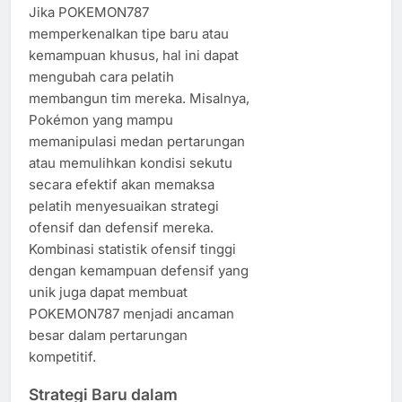
Jika POKEMON787
memperkenalkan tipe baru atau
kemampuan khusus, hal ini dapat
mengubah cara pelatih
membangun tim mereka. Misalnya,
Pokémon yang mampu
memanipulasi medan pertarungan
atau memulihkan kondisi sekutu
secara efektif akan memaksa
pelatih menyesuaikan strategi
ofensif dan defensif mereka.
Kombinasi statistik ofensif tinggi
dengan kemampuan defensif yang
unik juga dapat membuat
POKEMON787 menjadi ancaman
besar dalam pertarungan
kompetitif.
Strategi Baru dalam