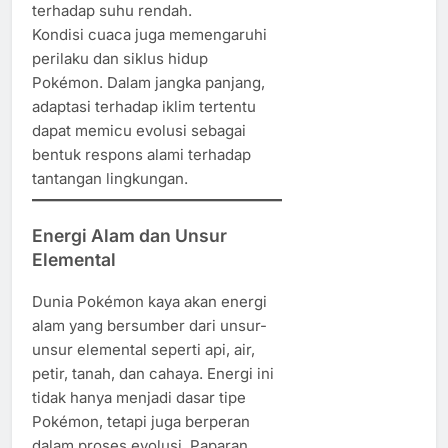
terhadap suhu rendah.
Kondisi cuaca juga memengaruhi
perilaku dan siklus hidup
Pokémon. Dalam jangka panjang,
adaptasi terhadap iklim tertentu
dapat memicu evolusi sebagai
bentuk respons alami terhadap
tantangan lingkungan.
Energi Alam dan Unsur
Elemental
Dunia Pokémon kaya akan energi
alam yang bersumber dari unsur-
unsur elemental seperti api, air,
petir, tanah, dan cahaya. Energi ini
tidak hanya menjadi dasar tipe
Pokémon, tetapi juga berperan
dalam proses evolusi. Paparan