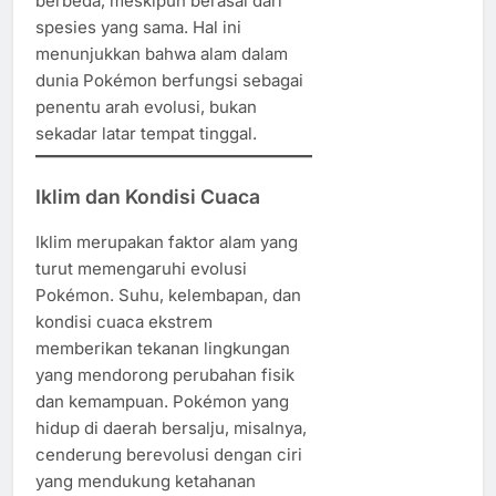
berbeda, meskipun berasal dari
spesies yang sama. Hal ini
menunjukkan bahwa alam dalam
dunia Pokémon berfungsi sebagai
penentu arah evolusi, bukan
sekadar latar tempat tinggal.
Iklim dan Kondisi Cuaca
Iklim merupakan faktor alam yang
turut memengaruhi evolusi
Pokémon. Suhu, kelembapan, dan
kondisi cuaca ekstrem
memberikan tekanan lingkungan
yang mendorong perubahan fisik
dan kemampuan. Pokémon yang
hidup di daerah bersalju, misalnya,
cenderung berevolusi dengan ciri
yang mendukung ketahanan