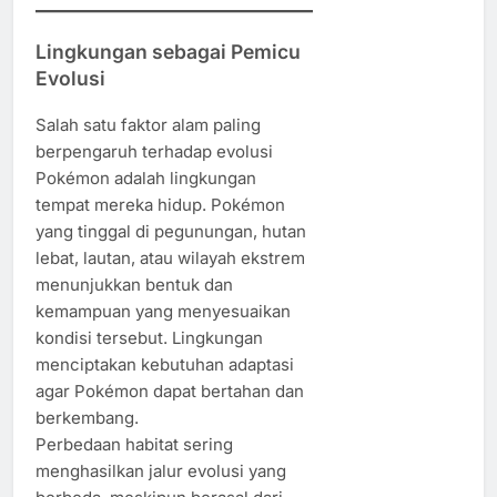
Lingkungan sebagai Pemicu
Evolusi
Salah satu faktor alam paling
berpengaruh terhadap evolusi
Pokémon adalah lingkungan
tempat mereka hidup. Pokémon
yang tinggal di pegunungan, hutan
lebat, lautan, atau wilayah ekstrem
menunjukkan bentuk dan
kemampuan yang menyesuaikan
kondisi tersebut. Lingkungan
menciptakan kebutuhan adaptasi
agar Pokémon dapat bertahan dan
berkembang.
Perbedaan habitat sering
menghasilkan jalur evolusi yang