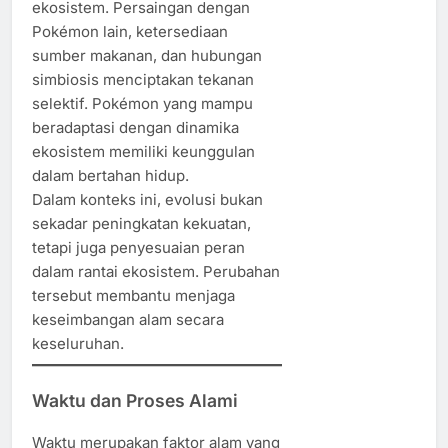
ekosistem. Persaingan dengan
Pokémon lain, ketersediaan
sumber makanan, dan hubungan
simbiosis menciptakan tekanan
selektif. Pokémon yang mampu
beradaptasi dengan dinamika
ekosistem memiliki keunggulan
dalam bertahan hidup.
Dalam konteks ini, evolusi bukan
sekadar peningkatan kekuatan,
tetapi juga penyesuaian peran
dalam rantai ekosistem. Perubahan
tersebut membantu menjaga
keseimbangan alam secara
keseluruhan.
Waktu dan Proses Alami
Waktu merupakan faktor alam yang