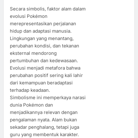
Secara simbolis, faktor alam dalam
evolusi Pokémon
merepresentasikan perjalanan
hidup dan adaptasi manusia.
Lingkungan yang menantang,
perubahan kondisi, dan tekanan
eksternal mendorong
pertumbuhan dan kedewasaan.
Evolusi menjadi metafora bahwa
perubahan positif sering kali lahir
dari kemampuan beradaptasi
terhadap keadaan.
Simbolisme ini memperkaya narasi
dunia Pokémon dan
menjadikannya relevan dengan
pengalaman nyata. Alam bukan
sekadar penghalang, tetapi juga
guru yang membentuk karakter.