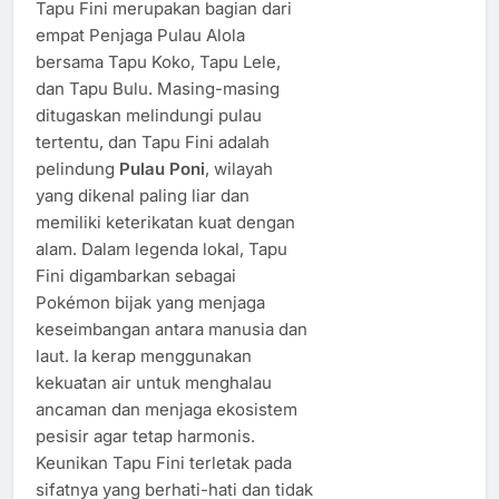
Tapu Fini merupakan bagian dari
empat Penjaga Pulau Alola
bersama Tapu Koko, Tapu Lele,
dan Tapu Bulu. Masing-masing
ditugaskan melindungi pulau
tertentu, dan Tapu Fini adalah
pelindung
Pulau Poni
, wilayah
yang dikenal paling liar dan
memiliki keterikatan kuat dengan
alam. Dalam legenda lokal, Tapu
Fini digambarkan sebagai
Pokémon bijak yang menjaga
keseimbangan antara manusia dan
laut. Ia kerap menggunakan
kekuatan air untuk menghalau
ancaman dan menjaga ekosistem
pesisir agar tetap harmonis.
Keunikan Tapu Fini terletak pada
sifatnya yang berhati-hati dan tidak