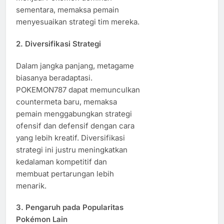
sementara, memaksa pemain
menyesuaikan strategi tim mereka.
2.
Diversifikasi Strategi
Dalam jangka panjang, metagame
biasanya beradaptasi.
POKEMON787 dapat memunculkan
countermeta baru, memaksa
pemain menggabungkan strategi
ofensif dan defensif dengan cara
yang lebih kreatif. Diversifikasi
strategi ini justru meningkatkan
kedalaman kompetitif dan
membuat pertarungan lebih
menarik.
3.
Pengaruh pada Popularitas
Pokémon Lain