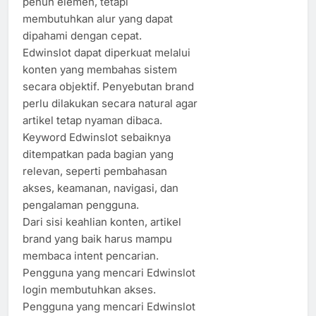
penuh elemen, tetapi
membutuhkan alur yang dapat
dipahami dengan cepat.
Edwinslot dapat diperkuat melalui
konten yang membahas sistem
secara objektif. Penyebutan brand
perlu dilakukan secara natural agar
artikel tetap nyaman dibaca.
Keyword Edwinslot sebaiknya
ditempatkan pada bagian yang
relevan, seperti pembahasan
akses, keamanan, navigasi, dan
pengalaman pengguna.
Dari sisi keahlian konten, artikel
brand yang baik harus mampu
membaca intent pencarian.
Pengguna yang mencari Edwinslot
login membutuhkan akses.
Pengguna yang mencari Edwinslot