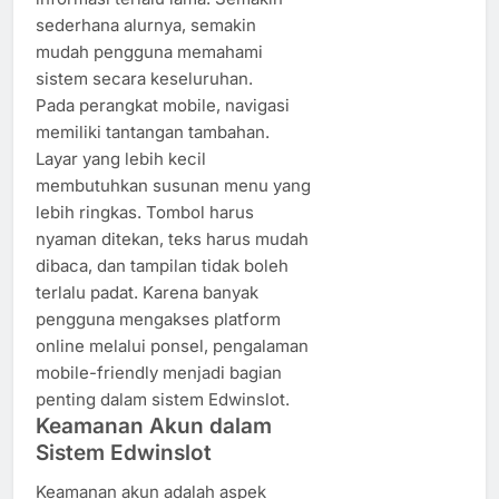
sederhana alurnya, semakin
mudah pengguna memahami
sistem secara keseluruhan.
Pada perangkat mobile, navigasi
memiliki tantangan tambahan.
Layar yang lebih kecil
membutuhkan susunan menu yang
lebih ringkas. Tombol harus
nyaman ditekan, teks harus mudah
dibaca, dan tampilan tidak boleh
terlalu padat. Karena banyak
pengguna mengakses platform
online melalui ponsel, pengalaman
mobile-friendly menjadi bagian
penting dalam sistem Edwinslot.
Keamanan Akun dalam
Sistem Edwinslot
Keamanan akun adalah aspek