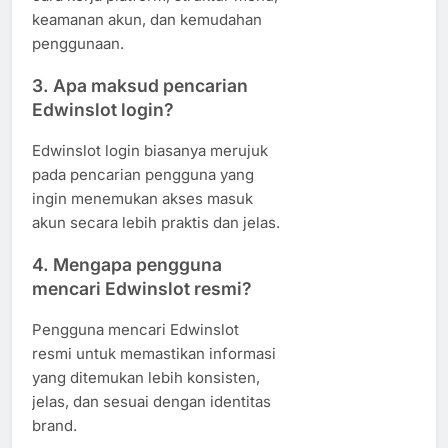
keamanan akun, dan kemudahan
penggunaan.
3. Apa maksud pencarian
Edwinslot login?
Edwinslot login biasanya merujuk
pada pencarian pengguna yang
ingin menemukan akses masuk
akun secara lebih praktis dan jelas.
4. Mengapa pengguna
mencari Edwinslot resmi?
Pengguna mencari Edwinslot
resmi untuk memastikan informasi
yang ditemukan lebih konsisten,
jelas, dan sesuai dengan identitas
brand.