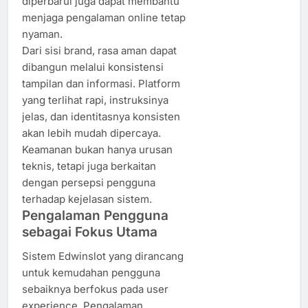
diperbarui juga dapat membantu
menjaga pengalaman online tetap
nyaman.
Dari sisi brand, rasa aman dapat
dibangun melalui konsistensi
tampilan dan informasi. Platform
yang terlihat rapi, instruksinya
jelas, dan identitasnya konsisten
akan lebih mudah dipercaya.
Keamanan bukan hanya urusan
teknis, tetapi juga berkaitan
dengan persepsi pengguna
terhadap kejelasan sistem.
Pengalaman Pengguna
sebagai Fokus Utama
Sistem Edwinslot yang dirancang
untuk kemudahan pengguna
sebaiknya berfokus pada user
experience. Pengalaman