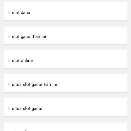
slot dana
slot gacor hari ini
slot online
situs slot gacor hari ini
situs slot gacor