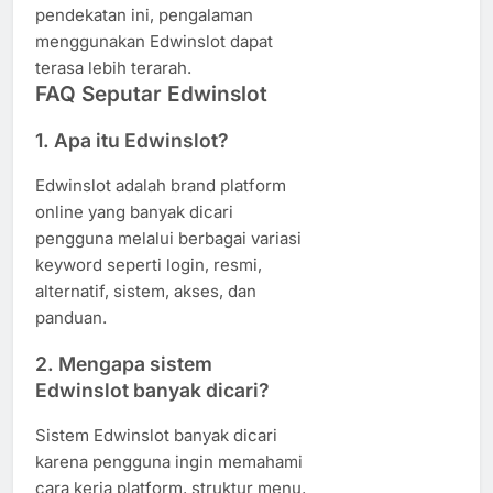
pendekatan ini, pengalaman
menggunakan Edwinslot dapat
terasa lebih terarah.
FAQ Seputar Edwinslot
1. Apa itu Edwinslot?
Edwinslot adalah brand platform
online yang banyak dicari
pengguna melalui berbagai variasi
keyword seperti login, resmi,
alternatif, sistem, akses, dan
panduan.
2. Mengapa sistem
Edwinslot banyak dicari?
Sistem Edwinslot banyak dicari
karena pengguna ingin memahami
cara kerja platform, struktur menu,