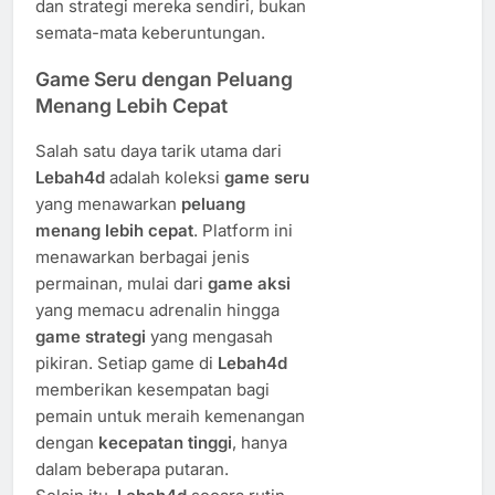
dan strategi mereka sendiri, bukan
semata-mata keberuntungan.
Game Seru dengan Peluang
Menang Lebih Cepat
Salah satu daya tarik utama dari
Lebah4d
adalah koleksi
game seru
yang menawarkan
peluang
menang lebih cepat
. Platform ini
menawarkan berbagai jenis
permainan, mulai dari
game aksi
yang memacu adrenalin hingga
game strategi
yang mengasah
pikiran. Setiap game di
Lebah4d
memberikan kesempatan bagi
pemain untuk meraih kemenangan
dengan
kecepatan tinggi
, hanya
dalam beberapa putaran.