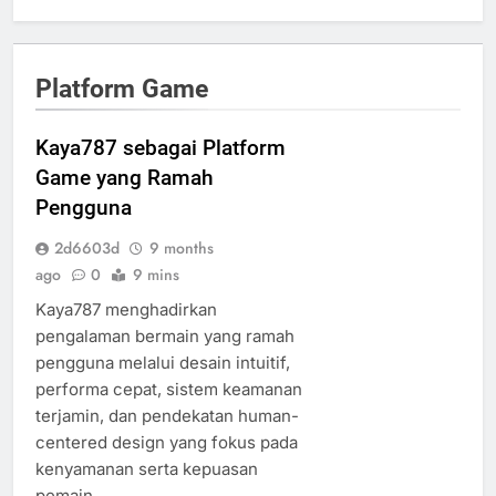
Platform Game
Kaya787 sebagai Platform
Game yang Ramah
Pengguna
2d6603d
9 months
ago
0
9 mins
Kaya787 menghadirkan
pengalaman bermain yang ramah
pengguna melalui desain intuitif,
performa cepat, sistem keamanan
terjamin, dan pendekatan human-
centered design yang fokus pada
kenyamanan serta kepuasan
pemain.