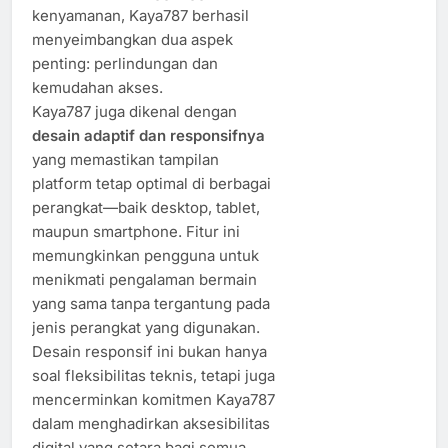
kenyamanan, Kaya787 berhasil
menyeimbangkan dua aspek
penting: perlindungan dan
kemudahan akses.
Kaya787 juga dikenal dengan
desain adaptif dan responsifnya
yang memastikan tampilan
platform tetap optimal di berbagai
perangkat—baik desktop, tablet,
maupun smartphone. Fitur ini
memungkinkan pengguna untuk
menikmati pengalaman bermain
yang sama tanpa tergantung pada
jenis perangkat yang digunakan.
Desain responsif ini bukan hanya
soal fleksibilitas teknis, tetapi juga
mencerminkan komitmen Kaya787
dalam menghadirkan aksesibilitas
digital yang setara bagi semua