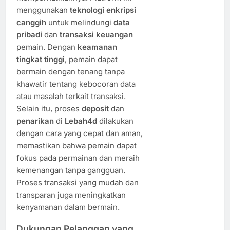
menggunakan
teknologi enkripsi
canggih
untuk melindungi
data
pribadi
dan
transaksi keuangan
pemain. Dengan
keamanan
tingkat tinggi
, pemain dapat
bermain dengan tenang tanpa
khawatir tentang kebocoran data
atau masalah terkait transaksi.
Selain itu, proses
deposit
dan
penarikan
di
Lebah4d
dilakukan
dengan cara yang cepat dan aman,
memastikan bahwa pemain dapat
fokus pada permainan dan meraih
kemenangan tanpa gangguan.
Proses transaksi yang mudah dan
transparan juga meningkatkan
kenyamanan dalam bermain.
Dukungan Pelanggan yang