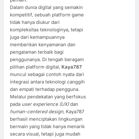
Dalam dunia digital yang semakin
kompetitif, sebuah platform game
tidak hanya diukur dari
kompleksitas teknologinya, tetapi
juga dari kemampuannya
memberikan kenyamanan dan
pengalaman terbaik bagi
penggunanya. Di tengah beragam
pilihan platform digital,
Kaya787
muncul sebagai contoh nyata dari
integrasi antara teknologi canggih
dan empati terhadap pengguna.
Melalui pendekatan yang berfokus
pada
user experience (UX)
dan
human-centered design
, Kaya787
berhasil menciptakan lingkungan
bermain yang tidak hanya menarik
secara visual, tetapi juga mudah