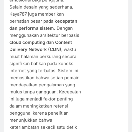
Selain desain yang sederhana,
Kaya787 juga memberikan
perhatian besar pada
kecepatan
dan performa sistem.
Dengan
menggunakan arsitektur berbasis
cloud computing
dan
Content
Delivery Network (CDN)
, waktu
muat halaman berkurang secara
signifikan bahkan pada koneksi
internet yang terbatas. Sistem ini
memastikan bahwa setiap pemain
mendapatkan pengalaman yang
mulus tanpa gangguan. Kecepatan
ini juga menjadi faktor penting
dalam meningkatkan retensi
pengguna, karena penelitian
menunjukkan bahwa
keterlambatan sekecil satu detik