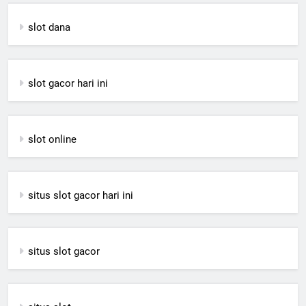
slot dana
slot gacor hari ini
slot online
situs slot gacor hari ini
situs slot gacor