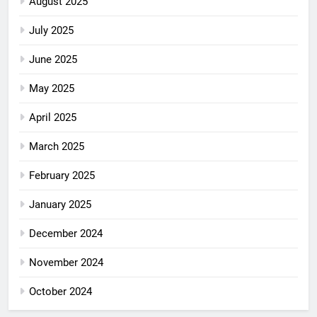
August 2025
July 2025
June 2025
May 2025
April 2025
March 2025
February 2025
January 2025
December 2024
November 2024
October 2024