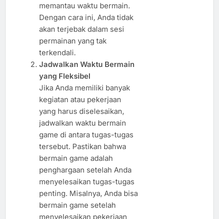
memantau waktu bermain.
Dengan cara ini, Anda tidak
akan terjebak dalam sesi
permainan yang tak
terkendali.
Jadwalkan Waktu Bermain
yang Fleksibel
Jika Anda memiliki banyak
kegiatan atau pekerjaan
yang harus diselesaikan,
jadwalkan waktu bermain
game di antara tugas-tugas
tersebut. Pastikan bahwa
bermain game adalah
penghargaan setelah Anda
menyelesaikan tugas-tugas
penting. Misalnya, Anda bisa
bermain game setelah
menyelesaikan pekerjaan