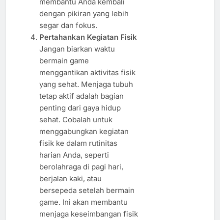
membantu Anda kembali
dengan pikiran yang lebih
segar dan fokus.
Pertahankan Kegiatan Fisik
Jangan biarkan waktu
bermain game
menggantikan aktivitas fisik
yang sehat. Menjaga tubuh
tetap aktif adalah bagian
penting dari gaya hidup
sehat. Cobalah untuk
menggabungkan kegiatan
fisik ke dalam rutinitas
harian Anda, seperti
berolahraga di pagi hari,
berjalan kaki, atau
bersepeda setelah bermain
game. Ini akan membantu
menjaga keseimbangan fisik