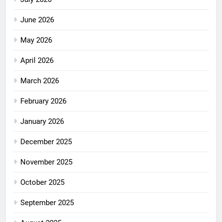
June 2026
May 2026
April 2026
March 2026
February 2026
January 2026
December 2025
November 2025
October 2025
September 2025