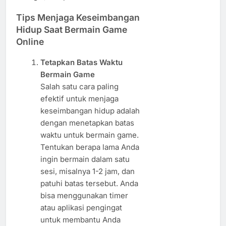
Tips Menjaga Keseimbangan
Hidup Saat Bermain Game
Online
Tetapkan Batas Waktu
Bermain Game
Salah satu cara paling
efektif untuk menjaga
keseimbangan hidup adalah
dengan menetapkan batas
waktu untuk bermain game.
Tentukan berapa lama Anda
ingin bermain dalam satu
sesi, misalnya 1-2 jam, dan
patuhi batas tersebut. Anda
bisa menggunakan timer
atau aplikasi pengingat
untuk membantu Anda