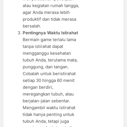
atau kegiatan rumah tangga,
agar Anda merasa lebih
produktif dan tidak merasa
bersalah.
Pentingnya Waktu Istirahat
Bermain game terlalu lama
tanpa istirahat dapat
mengganggu kesehatan
tubuh Anda, terutama mata,
punggung, dan tangan.
Cobalah untuk beristirahat
setiap 30 hingga 60 menit
dengan berdiri,
meregangkan tubuh, atau
berjalan-jalan sebentar.
Mengambil waktu istirahat
tidak hanya penting untuk
tubuh Anda, tetapi juga