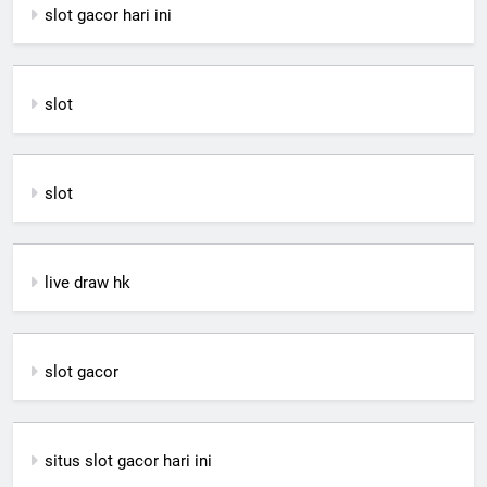
slot gacor hari ini
slot
slot
live draw hk
slot gacor
situs slot gacor hari ini