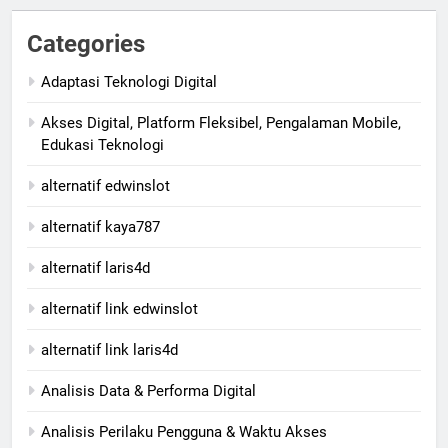
Categories
Adaptasi Teknologi Digital
Akses Digital, Platform Fleksibel, Pengalaman Mobile,
Edukasi Teknologi
alternatif edwinslot
alternatif kaya787
alternatif laris4d
alternatif link edwinslot
alternatif link laris4d
Analisis Data & Performa Digital
Analisis Perilaku Pengguna & Waktu Akses