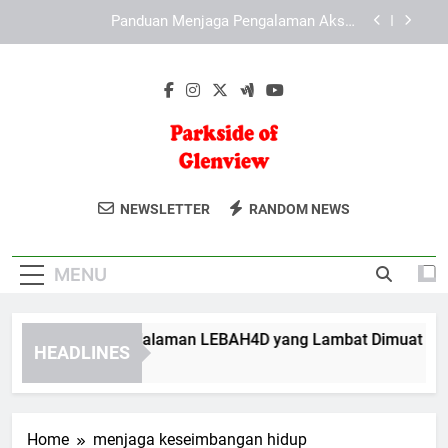
Skip
Panduan Menjaga Pengalaman Akses LEBAH4D
to
Tetap Lancar
content
Panduan Menjelajahi Layanan KAYA787 secara
Lebih Efektif
Cara Mengatasi Halaman LEBAH4D yang Lambat
Dimuat secara Efektif dan Sistematis
Panduan Menjaga Pengalaman Akses
EDWINSLOT Tetap Lancar dan Stabil
Parkside Of
Temukan Hunian Nyaman Di Parkside
Panduan Menjaga Pengalaman Akses LEBAH4D
NEWSLETTER
RANDOM NEWS
Tetap Lancar
Glenview
Of Glenview. Lingkungan Tenang
Panduan Menjelajahi Layanan KAYA787 secara
Dengan Fasilitas Modern Untuk Keluarga
Lebih Efektif
MENU
Anda.
ra Mengatasi Halaman LEBAH4D yang Lambat Dimuat secara E
HEADLINES
Weeks Ago
Home
menjaga keseimbangan hidup