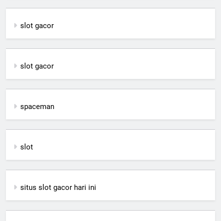
slot gacor
slot gacor
spaceman
slot
situs slot gacor hari ini