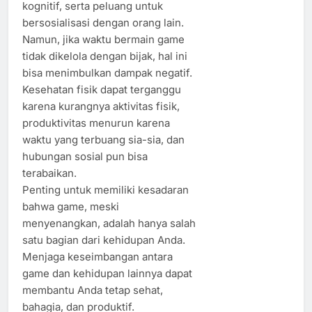
kognitif, serta peluang untuk
bersosialisasi dengan orang lain.
Namun, jika waktu bermain game
tidak dikelola dengan bijak, hal ini
bisa menimbulkan dampak negatif.
Kesehatan fisik dapat terganggu
karena kurangnya aktivitas fisik,
produktivitas menurun karena
waktu yang terbuang sia-sia, dan
hubungan sosial pun bisa
terabaikan.
Penting untuk memiliki kesadaran
bahwa game, meski
menyenangkan, adalah hanya salah
satu bagian dari kehidupan Anda.
Menjaga keseimbangan antara
game dan kehidupan lainnya dapat
membantu Anda tetap sehat,
bahagia, dan produktif.