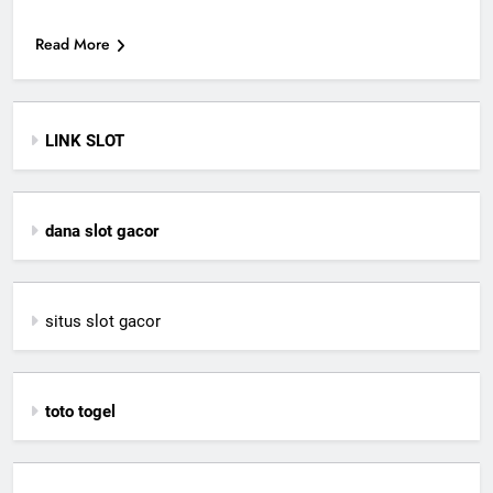
Read More
LINK SLOT
dana slot gacor
situs slot gacor
toto togel