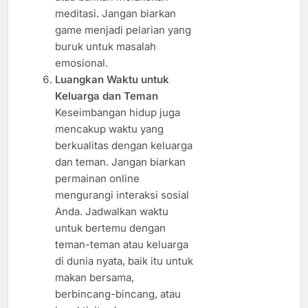
meditasi. Jangan biarkan
game menjadi pelarian yang
buruk untuk masalah
emosional.
Luangkan Waktu untuk
Keluarga dan Teman
Keseimbangan hidup juga
mencakup waktu yang
berkualitas dengan keluarga
dan teman. Jangan biarkan
permainan online
mengurangi interaksi sosial
Anda. Jadwalkan waktu
untuk bertemu dengan
teman-teman atau keluarga
di dunia nyata, baik itu untuk
makan bersama,
berbincang-bincang, atau