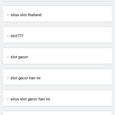
situs slot thailand
slot777
slot gacor
slot gacor hari ini
situs slot gacor hari ini