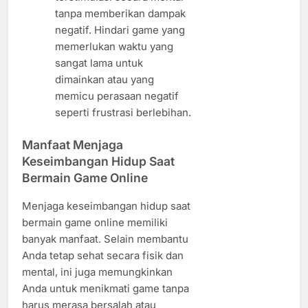
tanpa memberikan dampak
negatif. Hindari game yang
memerlukan waktu yang
sangat lama untuk
dimainkan atau yang
memicu perasaan negatif
seperti frustrasi berlebihan.
Manfaat Menjaga
Keseimbangan Hidup Saat
Bermain Game Online
Menjaga keseimbangan hidup saat
bermain game online memiliki
banyak manfaat. Selain membantu
Anda tetap sehat secara fisik dan
mental, ini juga memungkinkan
Anda untuk menikmati game tanpa
harus merasa bersalah atau