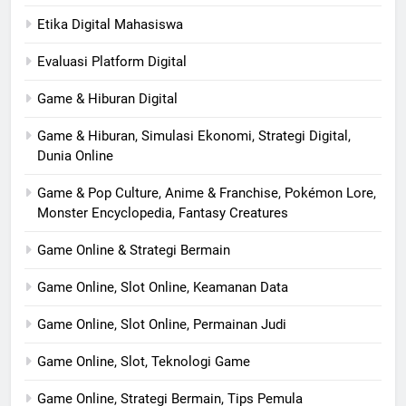
Etika Digital Mahasiswa
Evaluasi Platform Digital
Game & Hiburan Digital
Game & Hiburan, Simulasi Ekonomi, Strategi Digital,
Dunia Online
Game & Pop Culture, Anime & Franchise, Pokémon Lore,
Monster Encyclopedia, Fantasy Creatures
Game Online & Strategi Bermain
Game Online, Slot Online, Keamanan Data
Game Online, Slot Online, Permainan Judi
Game Online, Slot, Teknologi Game
Game Online, Strategi Bermain, Tips Pemula