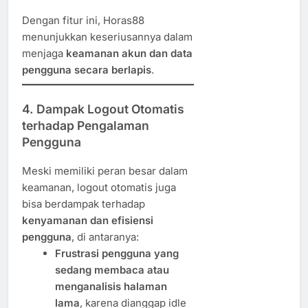
Dengan fitur ini, Horas88
menunjukkan keseriusannya dalam
menjaga
keamanan akun dan data
pengguna secara berlapis
.
4. Dampak Logout Otomatis
terhadap Pengalaman
Pengguna
Meski memiliki peran besar dalam
keamanan, logout otomatis juga
bisa berdampak terhadap
kenyamanan dan efisiensi
pengguna
, di antaranya:
Frustrasi pengguna yang
sedang membaca atau
menganalisis halaman
lama
, karena dianggap idle