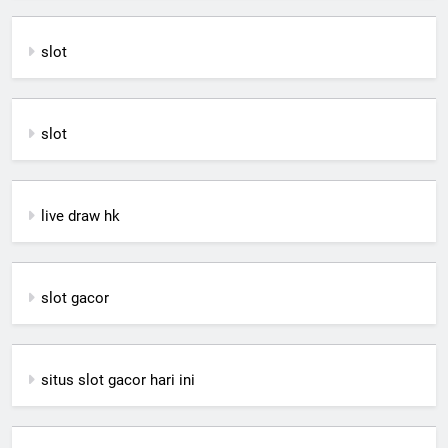
slot
slot
live draw hk
slot gacor
situs slot gacor hari ini