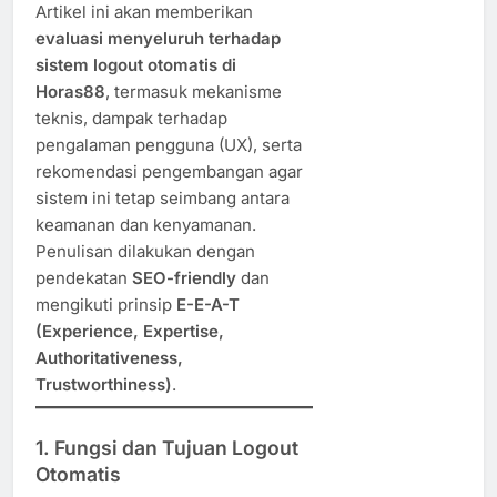
Artikel ini akan memberikan
evaluasi menyeluruh terhadap
sistem logout otomatis di
Horas88
, termasuk mekanisme
teknis, dampak terhadap
pengalaman pengguna (UX), serta
rekomendasi pengembangan agar
sistem ini tetap seimbang antara
keamanan dan kenyamanan.
Penulisan dilakukan dengan
pendekatan
SEO-friendly
dan
mengikuti prinsip
E-E-A-T
(Experience, Expertise,
Authoritativeness,
Trustworthiness)
.
1. Fungsi dan Tujuan Logout
Otomatis