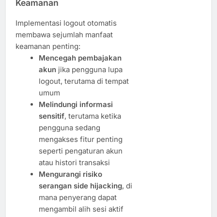
Keamanan
Implementasi logout otomatis
membawa sejumlah manfaat
keamanan penting:
Mencegah pembajakan
akun
jika pengguna lupa
logout, terutama di tempat
umum
Melindungi informasi
sensitif
, terutama ketika
pengguna sedang
mengakses fitur penting
seperti pengaturan akun
atau histori transaksi
Mengurangi risiko
serangan side hijacking
, di
mana penyerang dapat
mengambil alih sesi aktif