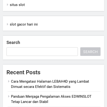
situs slot
slot gacor hari ini
Search
SEARCH
Recent Posts
Cara Mengatasi Halaman LEBAH4D yang Lambat
Dimuat secara Efektif dan Sistematis
Panduan Menjaga Pengalaman Akses EDWINSLOT
Tetap Lancar dan Stabil