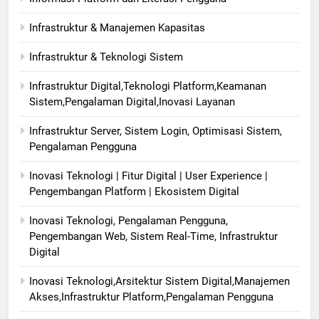
Infrastruktur & Manajemen Kapasitas
Infrastruktur & Teknologi Sistem
Infrastruktur Digital,Teknologi Platform,Keamanan
Sistem,Pengalaman Digital,Inovasi Layanan
Infrastruktur Server, Sistem Login, Optimisasi Sistem,
Pengalaman Pengguna
Inovasi Teknologi | Fitur Digital | User Experience |
Pengembangan Platform | Ekosistem Digital
Inovasi Teknologi, Pengalaman Pengguna,
Pengembangan Web, Sistem Real-Time, Infrastruktur
Digital
Inovasi Teknologi,Arsitektur Sistem Digital,Manajemen
Akses,Infrastruktur Platform,Pengalaman Pengguna