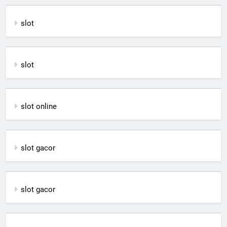
slot
slot
slot online
slot gacor
slot gacor