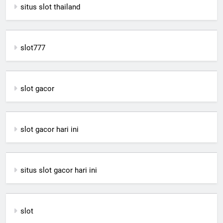
situs slot thailand
slot777
slot gacor
slot gacor hari ini
situs slot gacor hari ini
slot