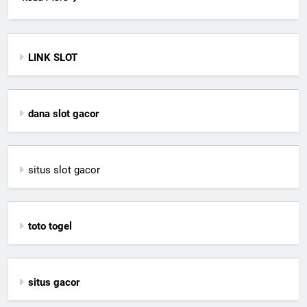
LINK SLOT
dana slot gacor
situs slot gacor
toto togel
situs gacor