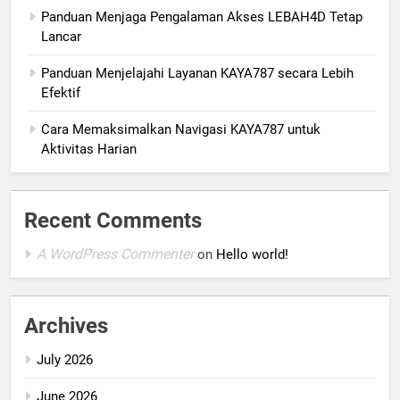
Panduan Menjaga Pengalaman Akses LEBAH4D Tetap
Lancar
Panduan Menjelajahi Layanan KAYA787 secara Lebih
Efektif
Cara Memaksimalkan Navigasi KAYA787 untuk
Aktivitas Harian
Recent Comments
A WordPress Commenter
on
Hello world!
Archives
July 2026
June 2026