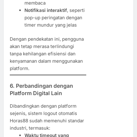
membaca
Notifikasi interaktif
, seperti
pop-up peringatan dengan
timer mundur yang jelas
Dengan pendekatan ini, pengguna
akan tetap merasa terlindungi
tanpa kehilangan efisiensi dan
kenyamanan dalam menggunakan
platform.
6. Perbandingan dengan
Platform Digital Lain
Dibandingkan dengan platform
sejenis, sistem logout otomatis
Horas88 sudah memenuhi standar
industri, termasuk:
Waktu timeout yang