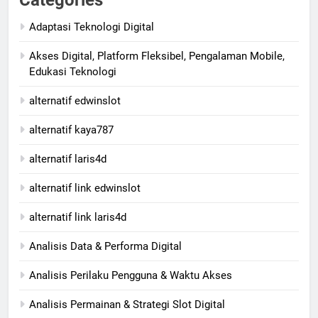
Adaptasi Teknologi Digital
Akses Digital, Platform Fleksibel, Pengalaman Mobile,
Edukasi Teknologi
alternatif edwinslot
alternatif kaya787
alternatif laris4d
alternatif link edwinslot
alternatif link laris4d
Analisis Data & Performa Digital
Analisis Perilaku Pengguna & Waktu Akses
Analisis Permainan & Strategi Slot Digital