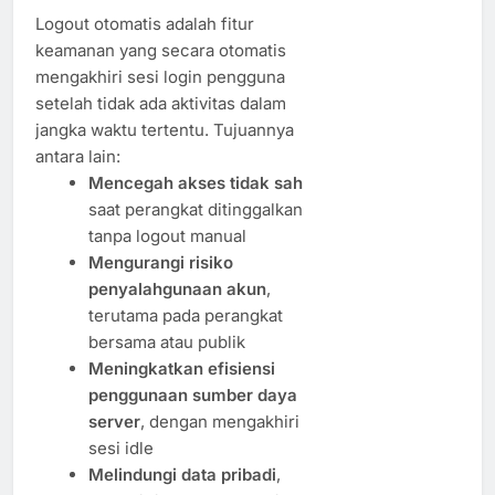
Logout otomatis adalah fitur
keamanan yang secara otomatis
mengakhiri sesi login pengguna
setelah tidak ada aktivitas dalam
jangka waktu tertentu. Tujuannya
antara lain:
Mencegah akses tidak sah
saat perangkat ditinggalkan
tanpa logout manual
Mengurangi risiko
penyalahgunaan akun
,
terutama pada perangkat
bersama atau publik
Meningkatkan efisiensi
penggunaan sumber daya
server
, dengan mengakhiri
sesi idle
Melindungi data pribadi
,