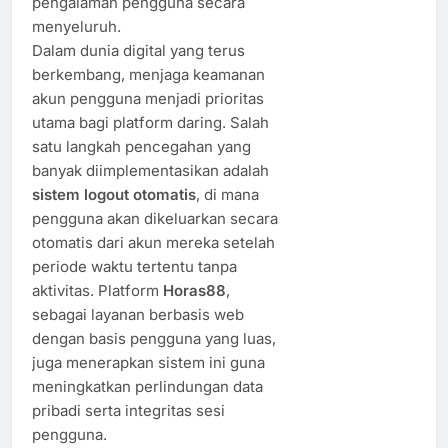
pengalaman pengguna secara
menyeluruh.
Dalam dunia digital yang terus
berkembang, menjaga keamanan
akun pengguna menjadi prioritas
utama bagi platform daring. Salah
satu langkah pencegahan yang
banyak diimplementasikan adalah
sistem logout otomatis
, di mana
pengguna akan dikeluarkan secara
otomatis dari akun mereka setelah
periode waktu tertentu tanpa
aktivitas. Platform
Horas88
,
sebagai layanan berbasis web
dengan basis pengguna yang luas,
juga menerapkan sistem ini guna
meningkatkan perlindungan data
pribadi serta integritas sesi
pengguna.