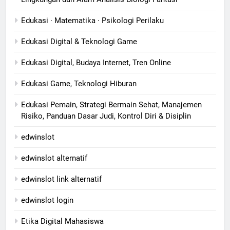
Edukasi · Matematika · Psikologi Perilaku
Edukasi Digital & Teknologi Game
Edukasi Digital, Budaya Internet, Tren Online
Edukasi Game, Teknologi Hiburan
Edukasi Pemain, Strategi Bermain Sehat, Manajemen
Risiko, Panduan Dasar Judi, Kontrol Diri & Disiplin
edwinslot
edwinslot alternatif
edwinslot link alternatif
edwinslot login
Etika Digital Mahasiswa