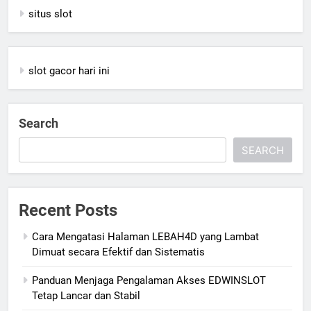
situs slot
slot gacor hari ini
Search
SEARCH
Recent Posts
Cara Mengatasi Halaman LEBAH4D yang Lambat
Dimuat secara Efektif dan Sistematis
Panduan Menjaga Pengalaman Akses EDWINSLOT
Tetap Lancar dan Stabil