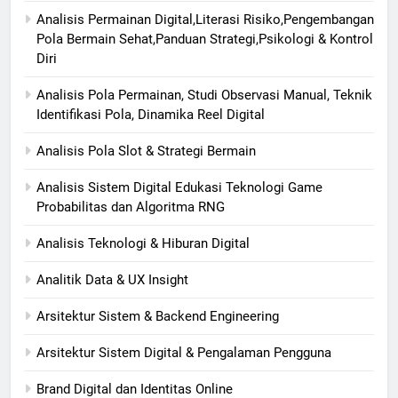
Analisis Permainan Digital,Literasi Risiko,Pengembangan
Pola Bermain Sehat,Panduan Strategi,Psikologi & Kontrol
Diri
Analisis Pola Permainan, Studi Observasi Manual, Teknik
Identifikasi Pola, Dinamika Reel Digital
Analisis Pola Slot & Strategi Bermain
Analisis Sistem Digital Edukasi Teknologi Game
Probabilitas dan Algoritma RNG
Analisis Teknologi & Hiburan Digital
Analitik Data & UX Insight
Arsitektur Sistem & Backend Engineering
Arsitektur Sistem Digital & Pengalaman Pengguna
Brand Digital dan Identitas Online