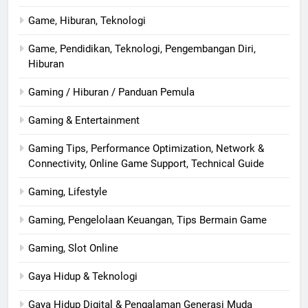
Game, Hiburan, Teknologi
Game, Pendidikan, Teknologi, Pengembangan Diri,
Hiburan
Gaming / Hiburan / Panduan Pemula
Gaming & Entertainment
Gaming Tips, Performance Optimization, Network &
Connectivity, Online Game Support, Technical Guide
Gaming, Lifestyle
Gaming, Pengelolaan Keuangan, Tips Bermain Game
Gaming, Slot Online
Gaya Hidup & Teknologi
Gaya Hidup Digital & Pengalaman Generasi Muda