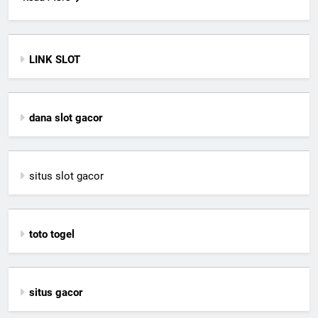
LINK SLOT
dana slot gacor
situs slot gacor
toto togel
situs gacor