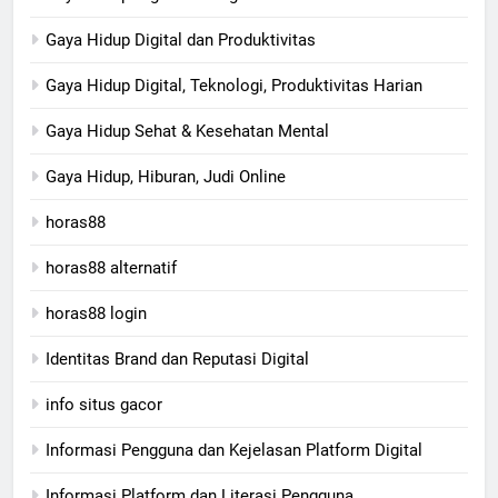
Gaya Hidup Digital dan Produktivitas
Gaya Hidup Digital, Teknologi, Produktivitas Harian
Gaya Hidup Sehat & Kesehatan Mental
Gaya Hidup, Hiburan, Judi Online
horas88
horas88 alternatif
horas88 login
Identitas Brand dan Reputasi Digital
info situs gacor
Informasi Pengguna dan Kejelasan Platform Digital
Informasi Platform dan Literasi Pengguna