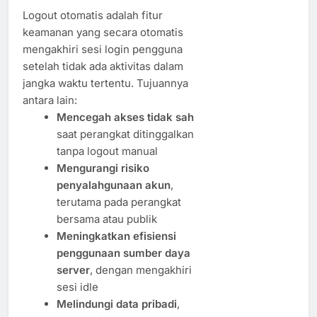
Logout otomatis adalah fitur
keamanan yang secara otomatis
mengakhiri sesi login pengguna
setelah tidak ada aktivitas dalam
jangka waktu tertentu. Tujuannya
antara lain:
Mencegah akses tidak sah
saat perangkat ditinggalkan
tanpa logout manual
Mengurangi risiko
penyalahgunaan akun
,
terutama pada perangkat
bersama atau publik
Meningkatkan efisiensi
penggunaan sumber daya
server
, dengan mengakhiri
sesi idle
Melindungi data pribadi
,