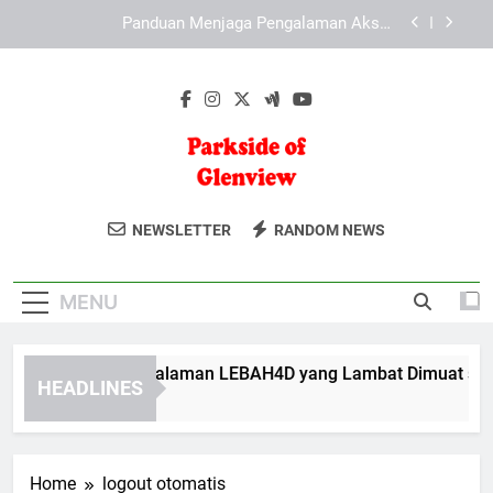
Skip
Panduan Menjaga Pengalaman Akses LEBAH4D
to
Tetap Lancar
content
Panduan Menjelajahi Layanan KAYA787 secara
Lebih Efektif
Cara Mengatasi Halaman LEBAH4D yang Lambat
Dimuat secara Efektif dan Sistematis
Panduan Menjaga Pengalaman Akses
EDWINSLOT Tetap Lancar dan Stabil
Parkside Of
Temukan Hunian Nyaman Di Parkside
Panduan Menjaga Pengalaman Akses LEBAH4D
NEWSLETTER
RANDOM NEWS
Tetap Lancar
Glenview
Of Glenview. Lingkungan Tenang
Panduan Menjelajahi Layanan KAYA787 secara
Dengan Fasilitas Modern Untuk Keluarga
Lebih Efektif
MENU
Anda.
ra Mengatasi Halaman LEBAH4D yang Lambat Dimuat secara E
HEADLINES
Weeks Ago
Home
logout otomatis