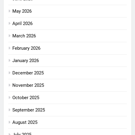
May 2026
April 2026
March 2026
February 2026
January 2026
December 2025
November 2025
October 2025
September 2025
August 2025
July 2025