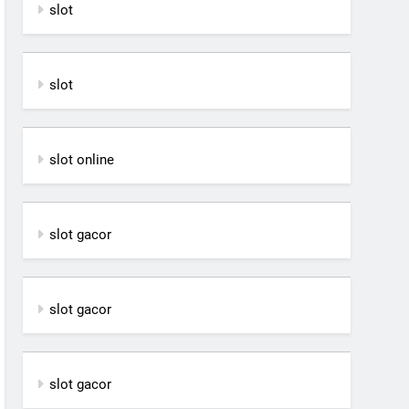
slot
slot
slot online
slot gacor
slot gacor
slot gacor