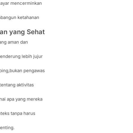
 layar mencerminkan
mbangun ketahanan
an yang Sehat
yang aman dan
enderung lebih jujur
mping,bukan pengawas
entang aktivitas
enai apa yang mereka
teks tanpa harus
enting.