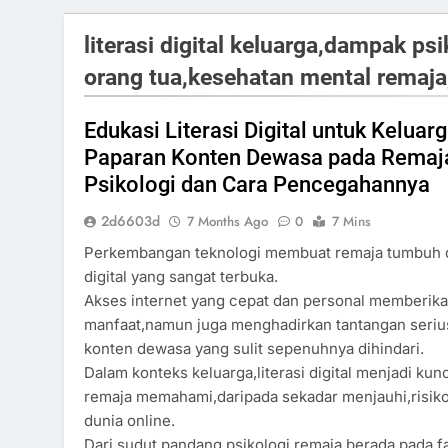
literasi digital keluarga,dampak ps
orang tua,kesehatan mental remaja
Edukasi Literasi Digital untuk Kelua
Paparan Konten Dewasa pada Remaj
Psikologi dan Cara Pencegahannya
2d6603d
7 Months Ago
0
7 Mins
Perkembangan teknologi membuat remaja tumbuh 
digital yang sangat terbuka.
Akses internet yang cepat dan personal memberik
manfaat,namun juga menghadirkan tantangan seriu
konten dewasa yang sulit sepenuhnya dihindari.
Dalam konteks keluarga,literasi digital menjadi ku
remaja memahami,daripada sekadar menjauhi,risiko
dunia online.
Dari sudut pandang psikologi,remaja berada pada f