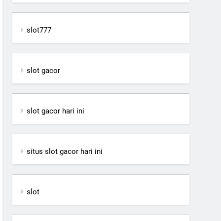
slot777
slot gacor
slot gacor hari ini
situs slot gacor hari ini
slot