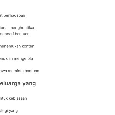
at berhadapan
ional,menghentikan
mencari bantuan
a menemukan konten
ons dan mengelola
ahwa meminta bantuan
Keluarga yang
ntuk kebiasaan
ologi yang