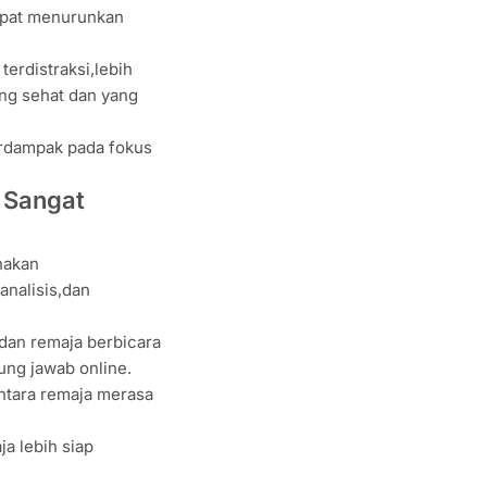
dapat menurunkan
erdistraksi,lebih
ang sehat dan yang
erdampak pada fokus
a Sangat
nakan
nalisis,dan
 dan remaja berbicara
ung jawab online.
entara remaja merasa
a lebih siap