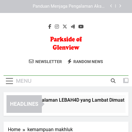
Skip
Panduan Menjaga Pengalaman Akses LEBAH4D
to
Tetap Lancar
content
Panduan Menjelajahi Layanan KAYA787 secara
Lebih Efektif
Cara Mengatasi Halaman LEBAH4D yang Lambat
Dimuat secara Efektif dan Sistematis
Panduan Menjaga Pengalaman Akses
EDWINSLOT Tetap Lancar dan Stabil
Parkside Of
Temukan Hunian Nyaman Di Parkside
Panduan Menjaga Pengalaman Akses LEBAH4D
NEWSLETTER
RANDOM NEWS
Tetap Lancar
Glenview
Of Glenview. Lingkungan Tenang
Panduan Menjelajahi Layanan KAYA787 secara
Dengan Fasilitas Modern Untuk Keluarga
Lebih Efektif
MENU
Anda.
ra Mengatasi Halaman LEBAH4D yang Lambat Dimuat secara E
HEADLINES
Weeks Ago
Home
kemampuan makhluk