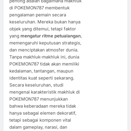
penting adalah bagaimana makhluk
di POKEMON787 membentuk
pengalaman pemain secara
keseluruhan. Mereka bukan hanya
objek yang ditemui, tetapi faktor
yang
mengatur ritme petualangan
,
memengaruhi keputusan strategis,
dan menciptakan atmosfer dunia.
Tanpa makhluk-makhluk ini, dunia
POKEMON787 tidak akan memiliki
kedalaman, tantangan, maupun
identitas kuat seperti sekarang.
Secara keseluruhan, studi
mengenai karakteristik makhluk di
POKEMON787 menunjukkan
bahwa keberadaan mereka tidak
hanya sebagai elemen dekoratif,
tetapi sebagai komponen vital
dalam gameplay, narasi, dan