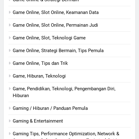
Game Online, Slot Online, Keamanan Data
Game Online, Slot Online, Permainan Judi
Game Online, Slot, Teknologi Game
Game Online, Strategi Bermain, Tips Pemula
Game Online, Tips dan Trik
Game, Hiburan, Teknologi
Game, Pendidikan, Teknologi, Pengembangan Diri,
Hiburan
Gaming / Hiburan / Panduan Pemula
Gaming & Entertainment
Gaming Tips, Performance Optimization, Network &