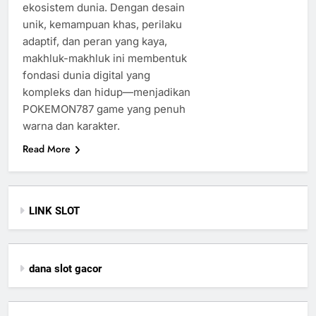
ekosistem dunia. Dengan desain
unik, kemampuan khas, perilaku
adaptif, dan peran yang kaya,
makhluk-makhluk ini membentuk
fondasi dunia digital yang
kompleks dan hidup—menjadikan
POKEMON787 game yang penuh
warna dan karakter.
Read More
LINK SLOT
dana slot gacor