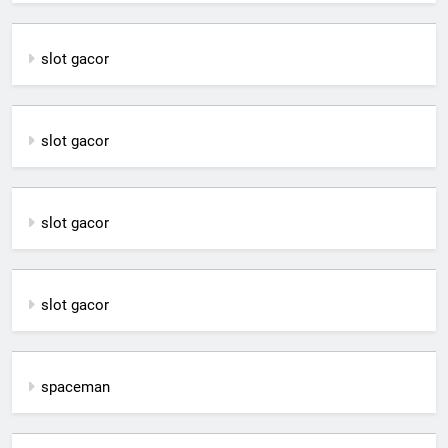
slot gacor
slot gacor
slot gacor
slot gacor
spaceman