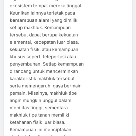
ekosistem tempat mereka tinggal.
Keunikan lainnya terletak pada
kemampuan alami
yang dimiliki
setiap makhluk. Kemampuan
tersebut dapat berupa kekuatan
elemental, kecepatan luar biasa,
kekuatan fisik, atau kemampuan
khusus seperti teleportasi atau
penyembuhan. Setiap kemampuan
dirancang untuk mencerminkan
karakteristik makhluk tersebut
serta memengaruhi gaya bermain
pemain. Misalnya, makhluk tipe
angin mungkin unggul dalam
mobilitas tinggi, sementara
makhluk tipe tanah memiliki
ketahanan fisik luar biasa.
Kemampuan ini menciptakan