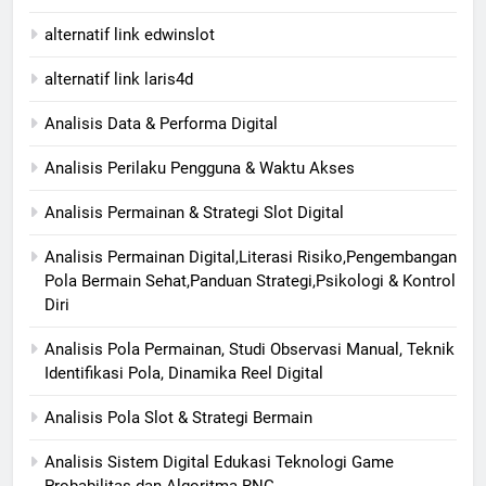
alternatif link edwinslot
alternatif link laris4d
Analisis Data & Performa Digital
Analisis Perilaku Pengguna & Waktu Akses
Analisis Permainan & Strategi Slot Digital
Analisis Permainan Digital,Literasi Risiko,Pengembangan
Pola Bermain Sehat,Panduan Strategi,Psikologi & Kontrol
Diri
Analisis Pola Permainan, Studi Observasi Manual, Teknik
Identifikasi Pola, Dinamika Reel Digital
Analisis Pola Slot & Strategi Bermain
Analisis Sistem Digital Edukasi Teknologi Game
Probabilitas dan Algoritma RNG