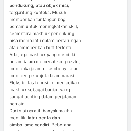
pendukung, atau objek misi
,
tergantung konteks. Musuh
memberikan tantangan bagi
pemain untuk meningkatkan skill,
sementara makhluk pendukung
bisa membantu dalam pertarungan
atau memberikan buff tertentu.
Ada juga makhluk yang memiliki
peran dalam memecahkan puzzle,
membuka jalan tersembunyi, atau
memberi petunjuk dalam narasi.
Fleksibilitas fungsi ini menjadikan
makhluk sebagai bagian yang
sangat penting dalam perjalanan
pemain.
Dari sisi naratif, banyak makhluk
memiliki
latar cerita dan
simbolisme sendiri
. Beberapa