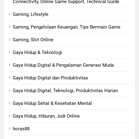
Connectivity, Online Game Support, Technical Guide
Gaming, Lifestyle
Gaming, Pengelolaan Keuangan, Tips Bermain Game
Gaming, Slot Online
Gaya Hidup & Teknologi
Gaya Hidup Digital & Pengalaman Generasi Muda
Gaya Hidup Digital dan Produktivitas
Gaya Hidup Digital, Teknologi, Produktivitas Harian
Gaya Hidup Sehat & Kesehatan Mental
Gaya Hidup, Hiburan, Judi Online
horas88