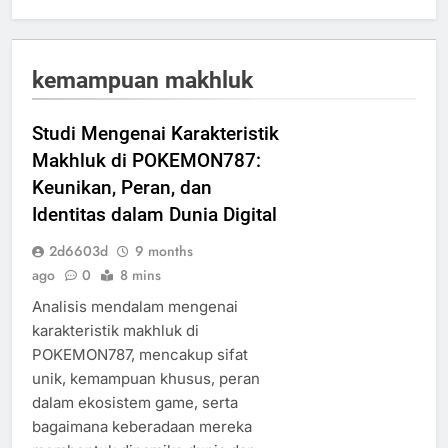
kemampuan makhluk
Studi Mengenai Karakteristik
Makhluk di POKEMON787:
Keunikan, Peran, dan
Identitas dalam Dunia Digital
2d6603d
9 months
ago
0
8 mins
Analisis mendalam mengenai
karakteristik makhluk di
POKEMON787, mencakup sifat
unik, kemampuan khusus, peran
dalam ekosistem game, serta
bagaimana keberadaan mereka