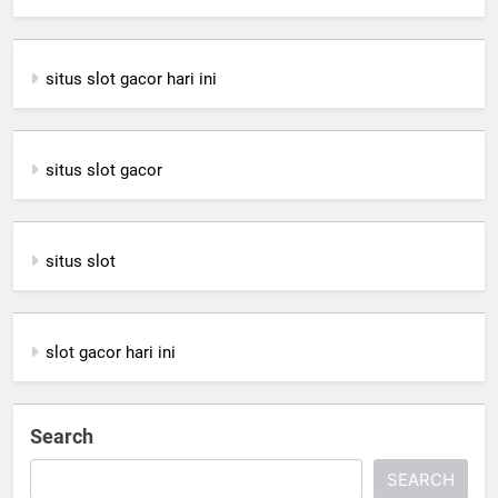
situs slot gacor hari ini
situs slot gacor
situs slot
slot gacor hari ini
Search
SEARCH