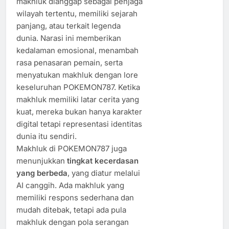
makhluk dianggap sebagai penjaga
wilayah tertentu, memiliki sejarah
panjang, atau terkait legenda
dunia. Narasi ini memberikan
kedalaman emosional, menambah
rasa penasaran pemain, serta
menyatukan makhluk dengan lore
keseluruhan POKEMON787. Ketika
makhluk memiliki latar cerita yang
kuat, mereka bukan hanya karakter
digital tetapi representasi identitas
dunia itu sendiri.
Makhluk di POKEMON787 juga
menunjukkan
tingkat kecerdasan
yang berbeda
, yang diatur melalui
AI canggih. Ada makhluk yang
memiliki respons sederhana dan
mudah ditebak, tetapi ada pula
makhluk dengan pola serangan