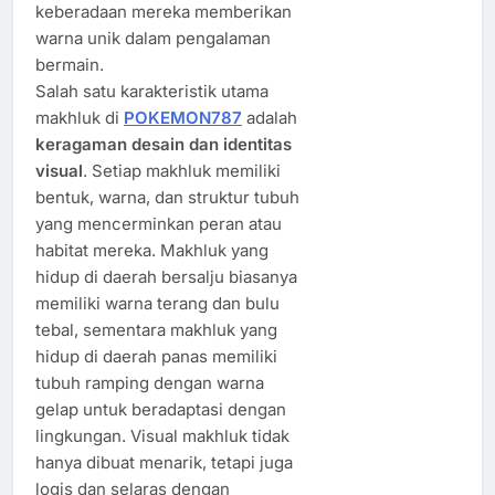
keberadaan mereka memberikan
warna unik dalam pengalaman
bermain.
Salah satu karakteristik utama
makhluk di
POKEMON787
adalah
keragaman desain dan identitas
visual
. Setiap makhluk memiliki
bentuk, warna, dan struktur tubuh
yang mencerminkan peran atau
habitat mereka. Makhluk yang
hidup di daerah bersalju biasanya
memiliki warna terang dan bulu
tebal, sementara makhluk yang
hidup di daerah panas memiliki
tubuh ramping dengan warna
gelap untuk beradaptasi dengan
lingkungan. Visual makhluk tidak
hanya dibuat menarik, tetapi juga
logis dan selaras dengan