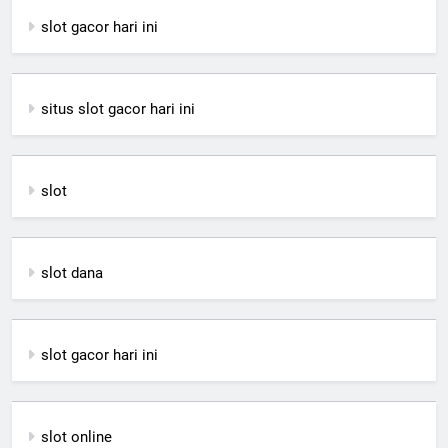
slot gacor hari ini
situs slot gacor hari ini
slot
slot dana
slot gacor hari ini
slot online