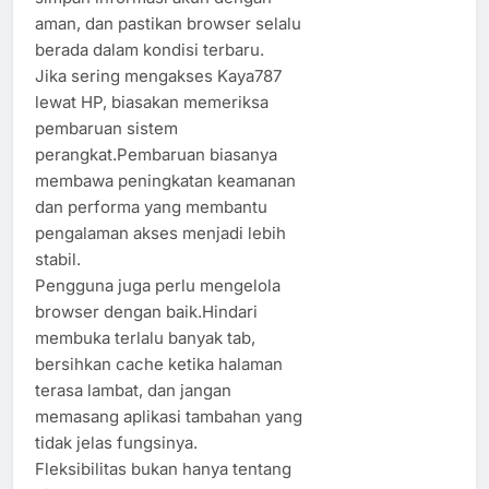
aman, dan pastikan browser selalu
berada dalam kondisi terbaru.
Jika sering mengakses Kaya787
lewat HP, biasakan memeriksa
pembaruan sistem
perangkat.Pembaruan biasanya
membawa peningkatan keamanan
dan performa yang membantu
pengalaman akses menjadi lebih
stabil.
Pengguna juga perlu mengelola
browser dengan baik.Hindari
membuka terlalu banyak tab,
bersihkan cache ketika halaman
terasa lambat, dan jangan
memasang aplikasi tambahan yang
tidak jelas fungsinya.
Fleksibilitas bukan hanya tentang