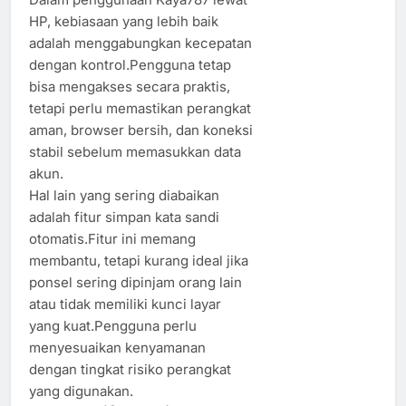
HP, kebiasaan yang lebih baik
adalah menggabungkan kecepatan
dengan kontrol.Pengguna tetap
bisa mengakses secara praktis,
tetapi perlu memastikan perangkat
aman, browser bersih, dan koneksi
stabil sebelum memasukkan data
akun.
Hal lain yang sering diabaikan
adalah fitur simpan kata sandi
otomatis.Fitur ini memang
membantu, tetapi kurang ideal jika
ponsel sering dipinjam orang lain
atau tidak memiliki kunci layar
yang kuat.Pengguna perlu
menyesuaikan kenyamanan
dengan tingkat risiko perangkat
yang digunakan.