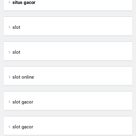
situs gacor
slot
slot
slot online
slot gacor
slot gacor