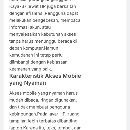
Kaya787 lewat HP juga berkaitan
dengan efisiensi.Pengguna dapat
melakukan pengecekan, membaca
informasi akun, atau
menyelesaikan kebutuhan akses
tanpa harus menunggu berada di
depan komputer.Namun,
kemudahan ini tetap perlu
diimbangi dengan kebiasaan
keamanan yang baik.
Karakteristik Akses Mobile
yang Nyaman
Akses mobile yang nyaman harus
mudah dibaca, ringan digunakan,
dan tidak membuat pengguna
kebingungan.Pada layar HP, ruang
tampilan lebih terbatas dibanding
laptop.Karena itu, teks, tombol, dan