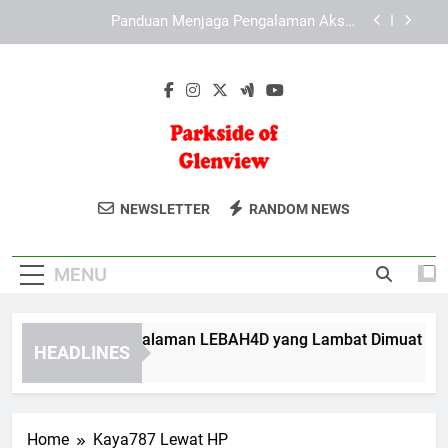
Skip
Panduan Menjaga Pengalaman Akses LEBAH4D
to
Tetap Lancar
content
Panduan Menjelajahi Layanan KAYA787 secara
Lebih Efektif
Cara Mengatasi Halaman LEBAH4D yang Lambat
Dimuat secara Efektif dan Sistematis
Panduan Menjaga Pengalaman Akses
EDWINSLOT Tetap Lancar dan Stabil
Parkside Of
Temukan Hunian Nyaman Di Parkside
Panduan Menjaga Pengalaman Akses LEBAH4D
NEWSLETTER
RANDOM NEWS
Tetap Lancar
Glenview
Of Glenview. Lingkungan Tenang
Panduan Menjelajahi Layanan KAYA787 secara
Dengan Fasilitas Modern Untuk Keluarga
Lebih Efektif
MENU
Anda.
ara Mengatasi Halaman LEBAH4D yang Lambat Dimuat secara E
HEADLINES
 Weeks Ago
Home
Kaya787 Lewat HP