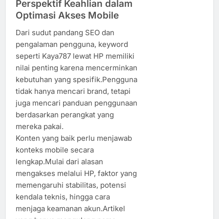
Perspektif Keahlian dalam
Optimasi Akses Mobile
Dari sudut pandang SEO dan
pengalaman pengguna, keyword
seperti Kaya787 lewat HP memiliki
nilai penting karena mencerminkan
kebutuhan yang spesifik.Pengguna
tidak hanya mencari brand, tetapi
juga mencari panduan penggunaan
berdasarkan perangkat yang
mereka pakai.
Konten yang baik perlu menjawab
konteks mobile secara
lengkap.Mulai dari alasan
mengakses melalui HP, faktor yang
memengaruhi stabilitas, potensi
kendala teknis, hingga cara
menjaga keamanan akun.Artikel