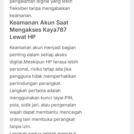
pengalaman digital yang lebih
fleksibel tanpa mengabaikan
keamanan.
Keamanan Akun Saat
Mengakses Kaya787
Lewat HP
Keamanan akun menjadi bagian
penting dalam setiap akses
digital.Meskipun HP terasa lebih
personal, risiko tetap ada jika
pengguna tidak memperhatikan
perlindungan perangkat.
Langkah pertama adalah
menggunakan kunci layar.PIN,
pola, sidik jari, atau pengenalan
wajah dapat membantu mencegah
orang lain membuka perangkat
tanpa izin.
Langkah kedua adalah memakai