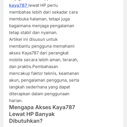
kaya787
lewat HP perlu
membahas lebih dari sekadar cara
membuka halaman, tetapi juga
bagaimana menjaga pengalaman
tetap stabil dan nyaman.
Artikel ini disusun untuk
membantu pengguna memahami
akses Kaya787 dari perangkat
mobile secara lebih aman, terarah,
dan praktis.Pembahasan
mencakup faktor teknis, keamanan
akun, pengalaman pengguna, serta
langkah sederhana yang dapat
diterapkan dalam penggunaan
harian.
Mengapa Akses Kaya787
Lewat HP Banyak
Dibutuhkan?