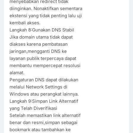
menyebabkan redirect tidak
diinginkan. Nonaktifkan sementara
ekstensi yang tidak penting lalu uji
kembali akses.
Langkah 8:Gunakan DNS Stabil
Jika domain utama tidak dapat
diakses karena pembatasan
jaringan,mengganti DNS ke
layanan publik terpercaya dapat
membantu mempercepat resolusi
alamat.
Pengaturan DNS dapat dilakukan
melalui Network Settings di
Windows atau perangkat lainnya.
Langkah 9:Simpan Link Alternatif
yang Telah Diverifikasi
Setelah memastikan link alternatif
benar dan resmi,simpan sebagai
bookmark atau tambahkan ke