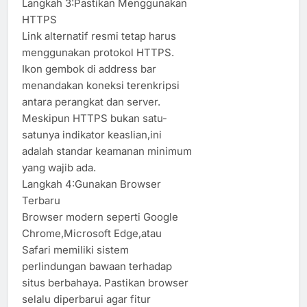
Langkah 3:Pastikan Menggunakan
HTTPS
Link alternatif resmi tetap harus
menggunakan protokol HTTPS.
Ikon gembok di address bar
menandakan koneksi terenkripsi
antara perangkat dan server.
Meskipun HTTPS bukan satu-
satunya indikator keaslian,ini
adalah standar keamanan minimum
yang wajib ada.
Langkah 4:Gunakan Browser
Terbaru
Browser modern seperti Google
Chrome,Microsoft Edge,atau
Safari memiliki sistem
perlindungan bawaan terhadap
situs berbahaya. Pastikan browser
selalu diperbarui agar fitur