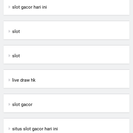
slot gacor hari ini
slot
slot
live draw hk
slot gacor
situs slot gacor hari ini