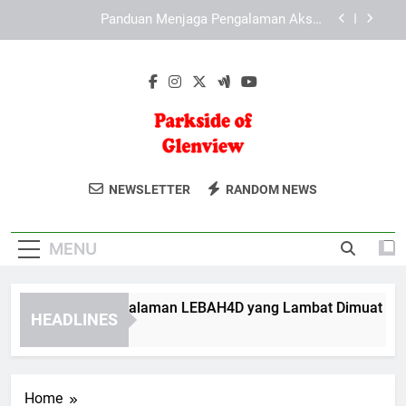
Skip
Panduan Menjaga Pengalaman Akses LEBAH4D
to
Tetap Lancar
content
Panduan Menjelajahi Layanan KAYA787 secara
Lebih Efektif
Cara Mengatasi Halaman LEBAH4D yang Lambat
Dimuat secara Efektif dan Sistematis
Panduan Menjaga Pengalaman Akses
EDWINSLOT Tetap Lancar dan Stabil
Parkside Of
Temukan Hunian Nyaman Di Parkside
Panduan Menjaga Pengalaman Akses LEBAH4D
NEWSLETTER
RANDOM NEWS
Tetap Lancar
Glenview
Of Glenview. Lingkungan Tenang
Panduan Menjelajahi Layanan KAYA787 secara
Dengan Fasilitas Modern Untuk Keluarga
Lebih Efektif
MENU
Anda.
ra Mengatasi Halaman LEBAH4D yang Lambat Dimuat secara Ef
HEADLINES
Weeks Ago
Home