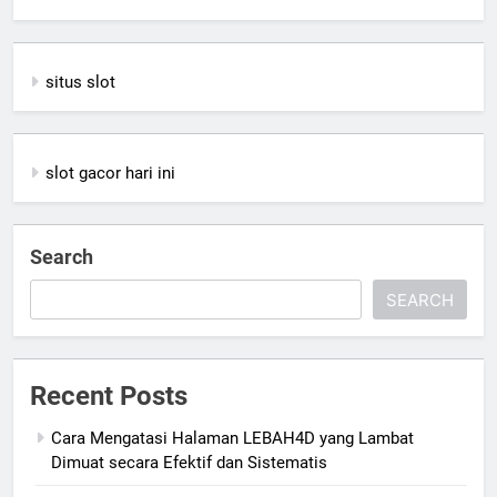
situs slot
slot gacor hari ini
Search
SEARCH
Recent Posts
Cara Mengatasi Halaman LEBAH4D yang Lambat
Dimuat secara Efektif dan Sistematis