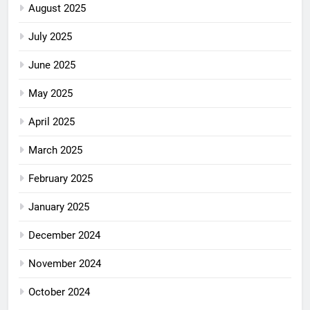
August 2025
July 2025
June 2025
May 2025
April 2025
March 2025
February 2025
January 2025
December 2024
November 2024
October 2024