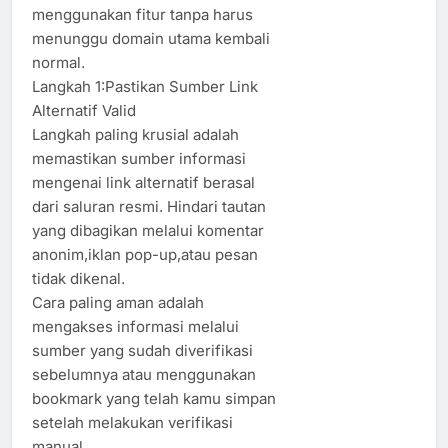
menggunakan fitur tanpa harus
menunggu domain utama kembali
normal.
Langkah 1:Pastikan Sumber Link
Alternatif Valid
Langkah paling krusial adalah
memastikan sumber informasi
mengenai link alternatif berasal
dari saluran resmi. Hindari tautan
yang dibagikan melalui komentar
anonim,iklan pop-up,atau pesan
tidak dikenal.
Cara paling aman adalah
mengakses informasi melalui
sumber yang sudah diverifikasi
sebelumnya atau menggunakan
bookmark yang telah kamu simpan
setelah melakukan verifikasi
manual.