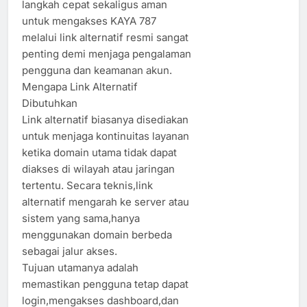
langkah cepat sekaligus aman
untuk mengakses KAYA 787
melalui link alternatif resmi sangat
penting demi menjaga pengalaman
pengguna dan keamanan akun.
Mengapa Link Alternatif
Dibutuhkan
Link alternatif biasanya disediakan
untuk menjaga kontinuitas layanan
ketika domain utama tidak dapat
diakses di wilayah atau jaringan
tertentu. Secara teknis,link
alternatif mengarah ke server atau
sistem yang sama,hanya
menggunakan domain berbeda
sebagai jalur akses.
Tujuan utamanya adalah
memastikan pengguna tetap dapat
login,mengakses dashboard,dan