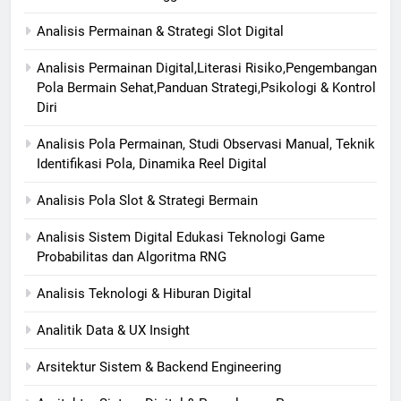
Analisis Permainan & Strategi Slot Digital
Analisis Permainan Digital,Literasi Risiko,Pengembangan
Pola Bermain Sehat,Panduan Strategi,Psikologi & Kontrol
Diri
Analisis Pola Permainan, Studi Observasi Manual, Teknik
Identifikasi Pola, Dinamika Reel Digital
Analisis Pola Slot & Strategi Bermain
Analisis Sistem Digital Edukasi Teknologi Game
Probabilitas dan Algoritma RNG
Analisis Teknologi & Hiburan Digital
Analitik Data & UX Insight
Arsitektur Sistem & Backend Engineering