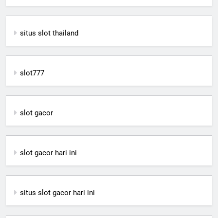
situs slot thailand
slot777
slot gacor
slot gacor hari ini
situs slot gacor hari ini