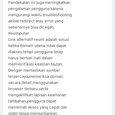
Pendekatan ini juga meningkatkan
pengalaman pengguna karena
mengurangi waktu troubleshooting
akibat redirect atau error yang
sebenarnya bisa dicegah.
Kesimpulan
Link alternatif resmi adalah solusi
ketika domain utama tidak dapat
diakses,tetapi pengguna tetap
harus berhati-hati dalam
memverifikasi keaslian tautan.
Dengan memastikan sumber
terpercaya,memeriksa domain
secara detail,menggunakan
browser terbaru,serta
mengaktifkan lapisan keamanan
tambahan,pengguna dapat
menikmati akses yang cepat dan
stabil tanpa mengorbankan