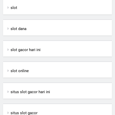
slot
slot dana
slot gacor hari ini
slot online
situs slot gacor hari ini
situs slot gacor