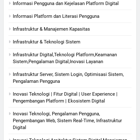
Informasi Pengguna dan Kejelasan Platform Digital
Informasi Platform dan Literasi Pengguna
Infrastruktur & Manajemen Kapasitas
Infrastruktur & Teknologi Sistem
Infrastruktur Digital,Teknologi Platform,Keamanan
Sistem,Pengalaman Digital,Inovasi Layanan
Infrastruktur Server, Sistem Login, Optimisasi Sistem,
Pengalaman Pengguna
Inovasi Teknologi | Fitur Digital | User Experience |
Pengembangan Platform | Ekosistem Digital
Inovasi Teknologi, Pengalaman Pengguna,
Pengembangan Web, Sistem Real-Time, Infrastruktur
Digital