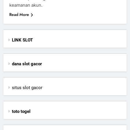
keamanan akun.
Read More
LINK SLOT
dana slot gacor
situs slot gacor
toto togel