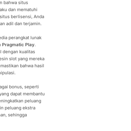
in bahwa situs
laku dan mematuhi
situs berlisensi, Anda
 adil dan terjamin.
dia perangkat lunak
n
Pragmatic Play
.
l dengan kualitas
esin slot yang mereka
mastikan bahwa hasil
ipulasi.
gai bonus, seperti
yang dapat membantu
ningkatkan peluang
n peluang ekstra
han, sehingga