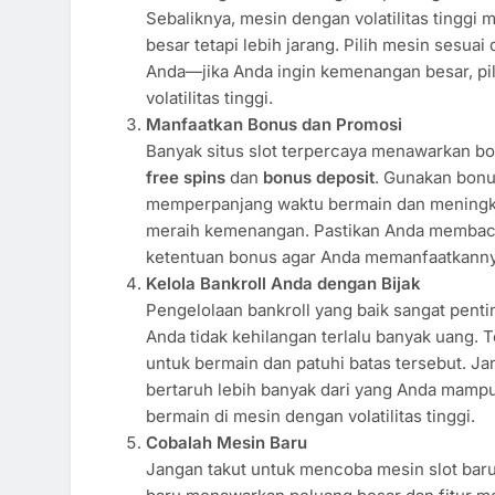
Sebaliknya, mesin dengan volatilitas tinggi
besar tetapi lebih jarang. Pilih mesin sesua
Anda—jika Anda ingin kemenangan besar, pi
volatilitas tinggi.
Manfaatkan Bonus dan Promosi
Banyak situs slot terpercaya menawarkan bo
free spins
dan
bonus deposit
. Gunakan bonu
memperpanjang waktu bermain dan meningk
meraih kemenangan. Pastikan Anda membaca
ketentuan bonus agar Anda memanfaatkanny
Kelola Bankroll Anda dengan Bijak
Pengelolaan bankroll yang baik sangat pent
Anda tidak kehilangan terlalu banyak uang. 
untuk bermain dan patuhi batas tersebut. J
bertaruh lebih banyak dari yang Anda mampu
bermain di mesin dengan volatilitas tinggi.
Cobalah Mesin Baru
Jangan takut untuk mencoba mesin slot bar