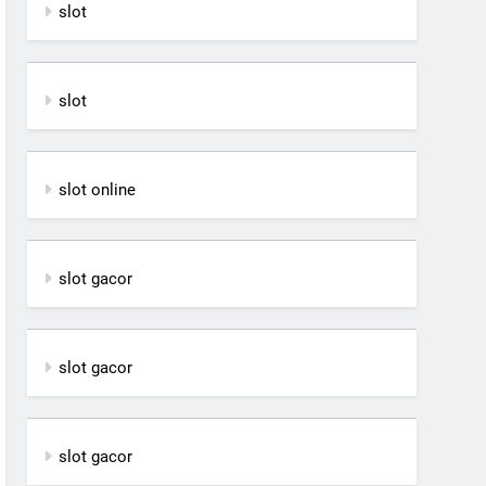
slot
slot
slot online
slot gacor
slot gacor
slot gacor