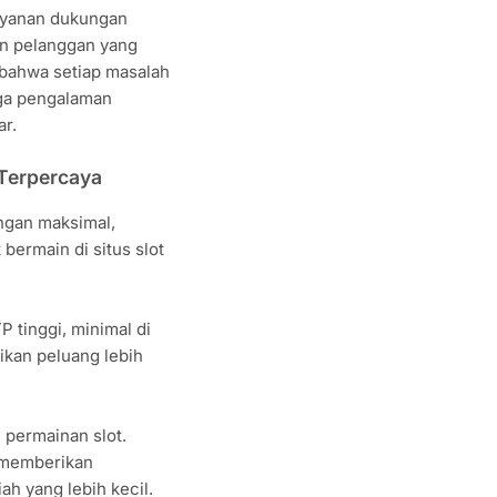
layanan dukungan
n pelanggan yang
 bahwa setiap masalah
aga pengalaman
r.
 Terpercaya
ngan maksimal,
 bermain di situs slot
 tinggi, minimal di
kan peluang lebih
m permainan slot.
 memberikan
ah yang lebih kecil.