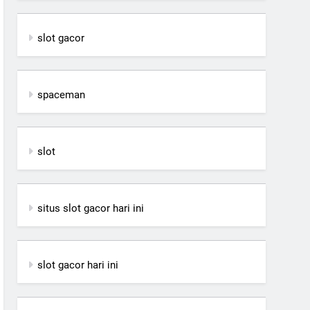
slot gacor
spaceman
slot
situs slot gacor hari ini
slot gacor hari ini