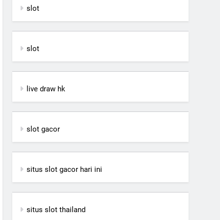
slot
slot
live draw hk
slot gacor
situs slot gacor hari ini
situs slot thailand