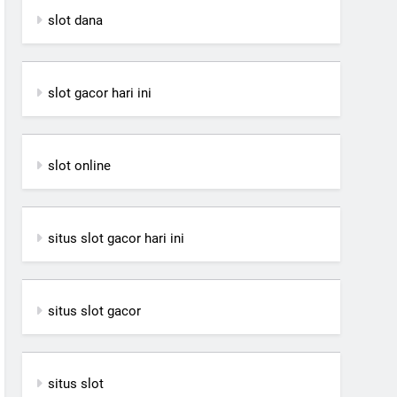
slot dana
slot gacor hari ini
slot online
situs slot gacor hari ini
situs slot gacor
situs slot