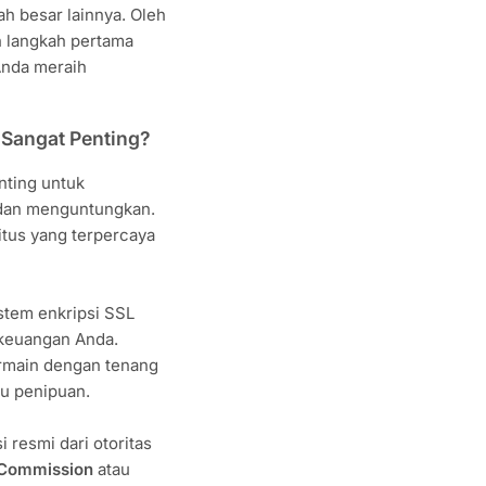
ah besar lainnya. Oleh
h langkah pertama
Anda meraih
 Sangat Penting?
nting untuk
 dan menguntungkan.
itus yang terpercaya
stem enkripsi SSL
 keuangan Anda.
rmain dengan tenang
u penipuan.
i resmi dari otoritas
Commission
atau