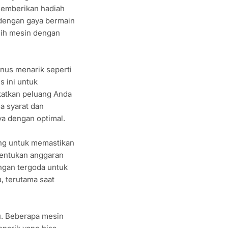
 memberikan hadiah
i dengan gaya bermain
lih mesin dengan
nus menarik seperti
s ini untuk
atkan peluang Anda
 syarat dan
a dengan optimal.
ing untuk memastikan
Tentukan anggaran
angan tergoda untuk
, terutama saat
u. Beberapa mesin