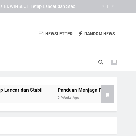
 EDWINSLOT Tetap Lancar dan Stabil
galaman Akses LEBAH4D Tetap Lancar
Layanan KAYA787 secara Lebih Efektif
NEWSLETTER
RANDOM NEWS
imuat secara Efektif dan Sistematis
ngan Fasilitas Modern Untuk Keluarga Anda.
 EDWINSLOT Tetap Lancar dan Stabil
galaman Akses LEBAH4D Tetap Lancar
Layanan KAYA787 secara Lebih Efektif
 Stabil
Panduan Menjaga Pengalaman Akses LEBAH4D 
3 Weeks Ago