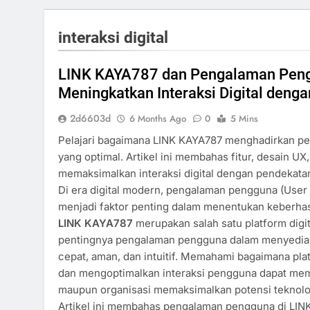
interaksi digital
LINK KAYA787 dan Pengalaman Pen
Meningkatkan Interaksi Digital dengan
2d6603d
6 Months Ago
0
5 Mins
Pelajari bagaimana LINK KAYA787 menghadirkan 
yang optimal. Artikel ini membahas fitur, desain UX
memaksimalkan interaksi digital dengan pendekata
Di era digital modern, pengalaman pengguna (User
menjadi faktor penting dalam menentukan keberhasi
LINK KAYA787
merupakan salah satu platform dig
pentingnya pengalaman pengguna dalam menyedia
cepat, aman, dan intuitif. Memahami bagaimana pla
dan mengoptimalkan interaksi pengguna dapat mem
maupun organisasi memaksimalkan potensi teknolog
Artikel ini membahas pengalaman pengguna di LI