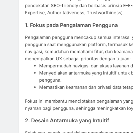
pendekatan SEO-friendly dan berbasis prinsip E-E-
Expertise, Authoritativeness, Trustworthiness).
1. Fokus pada Pengalaman Pengguna
Pengalaman pengguna mencakup semua interaksi y
pengguna saat menggunakan platform, termasuk k
navigasi, kemudahan memahami fitur, dan keamana
menempatkan UX sebagai prioritas dengan tujuan:
Mempermudah navigasi dan akses layanan dig
Menyediakan antarmuka yang intuitif untuk b
pengguna.
Memastikan keamanan dan privasi data tetap 
Fokus ini membantu menciptakan pengalaman yang
nyaman bagi pengguna, sehingga meningkatkan loya
2. Desain Antarmuka yang Intuitif
Salah satu aspek kunci dalam pengalaman penggun