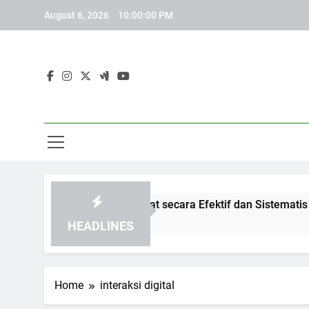
Skip
August 6, 2026
10:00:01 PM
to
content
Par
Temukan H
ng Lambat Dimuat secara Efektif dan Sistematis
Pand
3 Week
HEADLINES
Home
interaksi digital