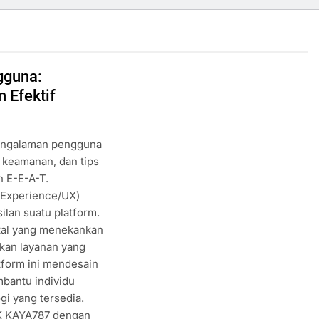
gguna:
 Efektif
pengalaman pengguna
, keamanan, dan tips
n E-E-A-T.
 Experience/UX)
lan suatu platform.
ital yang menekankan
kan layanan yang
tform ini mendesain
bantu individu
i yang tersedia.
NK KAYA787 dengan