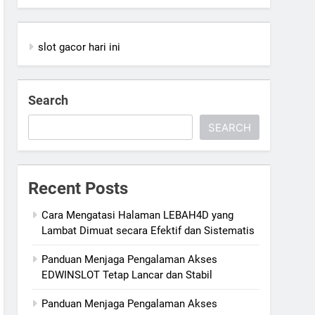
slot gacor hari ini
Search
SEARCH
Recent Posts
Cara Mengatasi Halaman LEBAH4D yang
Lambat Dimuat secara Efektif dan Sistematis
Panduan Menjaga Pengalaman Akses
EDWINSLOT Tetap Lancar dan Stabil
Panduan Menjaga Pengalaman Akses