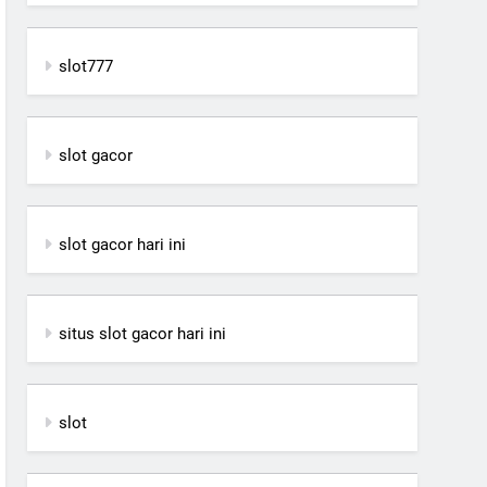
slot777
slot gacor
slot gacor hari ini
situs slot gacor hari ini
slot