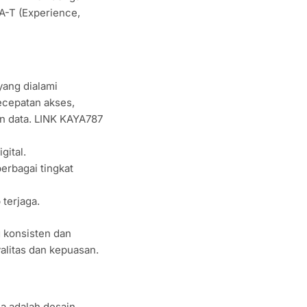
A-T (Experience,
ang dialami
ecepatan akses,
n data. LINK KAYA787
ital.
erbagai tingkat
terjaga.
 konsisten dan
litas dan kepuasan.
a adalah desain