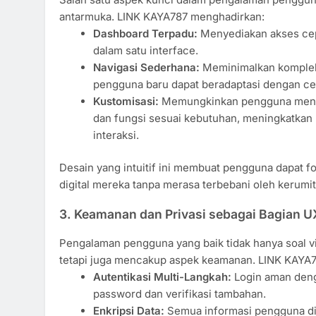
antarmuka. LINK KAYA787 menghadirkan:
Dashboard Terpadu:
Menyediakan akses cepa
dalam satu interface.
Navigasi Sederhana:
Meminimalkan komplek
pengguna baru dapat beradaptasi dengan ce
Kustomisasi:
Memungkinkan pengguna meny
dan fungsi sesuai kebutuhan, meningkatka
interaksi.
Desain yang intuitif ini membuat pengguna dapat fo
digital mereka tanpa merasa terbebani oleh kerumit
3. Keamanan dan Privasi sebagai Bagian U
Pengalaman pengguna yang baik tidak hanya soal vi
tetapi juga mencakup aspek keamanan. LINK KAYA
Autentikasi Multi-Langkah:
Login aman den
password dan verifikasi tambahan.
Enkripsi Data:
Semua informasi pengguna dil