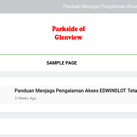
Panduan Menjaga Pengalaman Akses
Panduan Menjaga Pen
Panduan Menjelajahi 
kside Of Glenview
Cara Mengatasi Halaman LEBAH4D yang Lambat D
unian Nyaman Di Parkside Of Glenview. Lingkungan Tenang De
Panduan Menjaga Pengalaman Akses
SAMPLE PAGE
Panduan Menjaga Pen
Panduan Menjelajahi 
an Menjaga Pengalaman Akses EDWINSLOT Tetap Lancar dan
s Ago