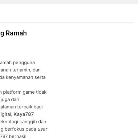
ng Ramah
ramah pengguna
manan terjamin, dan
da kenyamanan serta
h platform game tidak
juga dari
laman terbaik bagi
igital,
Kaya787
teknologi canggih dan
ng berfokus pada
user
a787 berhasil