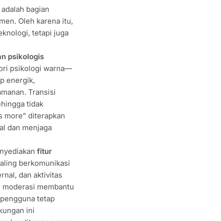
adalah bagian
men. Oleh karena itu,
knologi, tetapi juga
n psikologis
ori psikologi warna—
 energik,
manan. Transisi
ehingga tidak
s more” diterapkan
ual dan menjaga
enyediakan
fitur
ling berkomunikasi
nal, dan aktivitas
 AI moderasi membantu
r pengguna tetap
kungan ini