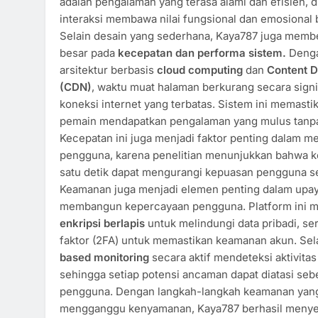
adalah pengalaman yang terasa alami dan efisien, d
interaksi membawa nilai fungsional dan emosional
Selain desain yang sederhana, Kaya787 juga membe
besar pada
kecepatan dan performa sistem.
Deng
arsitektur berbasis
cloud computing
dan
Content D
(CDN)
, waktu muat halaman berkurang secara sign
koneksi internet yang terbatas. Sistem ini memasti
pemain mendapatkan pengalaman yang mulus tanp
Kecepatan ini juga menjadi faktor penting dalam m
pengguna, karena penelitian menunjukkan bahwa k
satu detik dapat mengurangi kepuasan pengguna se
Keamanan juga menjadi elemen penting dalam upa
membangun kepercayaan pengguna. Platform ini 
enkripsi berlapis
untuk melindungi data pribadi, ser
faktor (2FA) untuk memastikan keamanan akun. Sela
based monitoring
secara aktif mendeteksi aktivita
sehingga setiap potensi ancaman dapat diatasi s
pengguna. Dengan langkah-langkah keamanan yang
mengganggu kenyamanan, Kaya787 berhasil meny