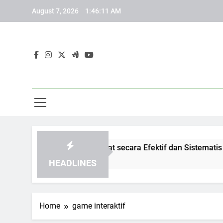
Skip
August 7, 2026
1:46:12 AM
to
content
Par
Temukan H
ng Lambat Dimuat secara Efektif dan Sistematis
Pandu
3 Week
HEADLINES
Home
game interaktif