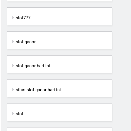
slot777
slot gacor
slot gacor hari ini
situs slot gacor hari ini
slot