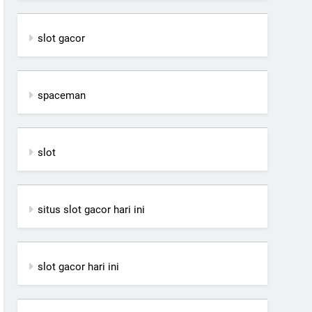
slot gacor
spaceman
slot
situs slot gacor hari ini
slot gacor hari ini