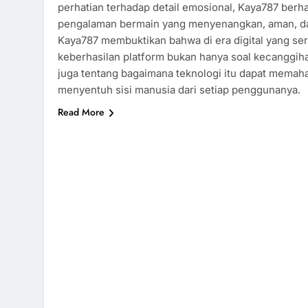
perhatian terhadap detail emosional, Kaya787 berh
pengalaman bermain yang menyenangkan, aman, da
Kaya787 membuktikan bahwa di era digital yang ser
keberhasilan platform bukan hanya soal kecanggihan
juga tentang bagaimana teknologi itu dapat memaha
menyentuh sisi manusia dari setiap penggunanya.
Read More