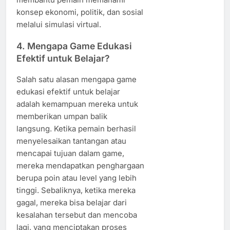
konsep ekonomi, politik, dan sosial
melalui simulasi virtual.
4.
Mengapa Game Edukasi
Efektif untuk Belajar?
Salah satu alasan mengapa game
edukasi efektif untuk belajar
adalah kemampuan mereka untuk
memberikan umpan balik
langsung. Ketika pemain berhasil
menyelesaikan tantangan atau
mencapai tujuan dalam game,
mereka mendapatkan penghargaan
berupa poin atau level yang lebih
tinggi. Sebaliknya, ketika mereka
gagal, mereka bisa belajar dari
kesalahan tersebut dan mencoba
lagi, yang menciptakan proses