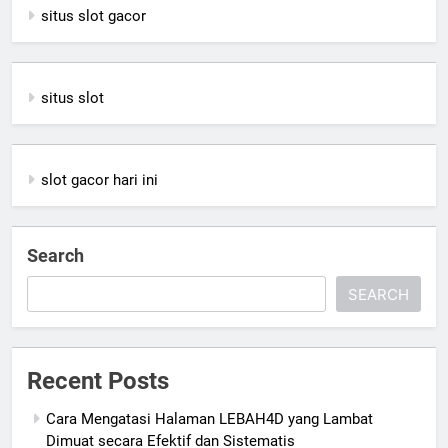
situs slot gacor
situs slot
slot gacor hari ini
Search
SEARCH
Recent Posts
Cara Mengatasi Halaman LEBAH4D yang Lambat
Dimuat secara Efektif dan Sistematis