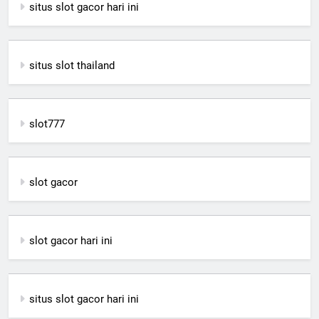
situs slot gacor hari ini
situs slot thailand
slot777
slot gacor
slot gacor hari ini
situs slot gacor hari ini