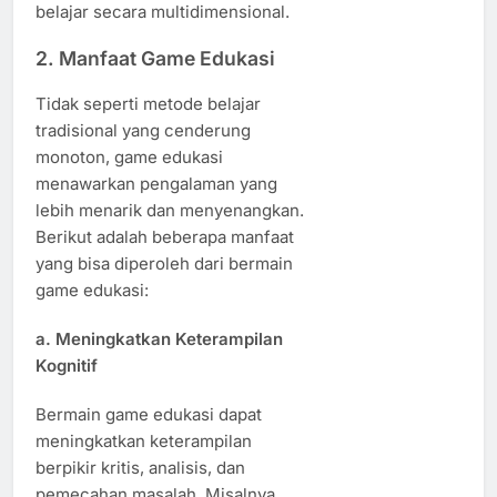
belajar secara multidimensional.
2.
Manfaat Game Edukasi
Tidak seperti metode belajar
tradisional yang cenderung
monoton, game edukasi
menawarkan pengalaman yang
lebih menarik dan menyenangkan.
Berikut adalah beberapa manfaat
yang bisa diperoleh dari bermain
game edukasi:
a.
Meningkatkan Keterampilan
Kognitif
Bermain game edukasi dapat
meningkatkan keterampilan
berpikir kritis, analisis, dan
pemecahan masalah. Misalnya,