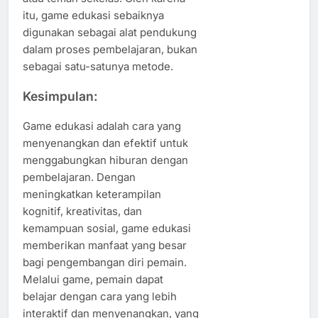
itu, game edukasi sebaiknya
digunakan sebagai alat pendukung
dalam proses pembelajaran, bukan
sebagai satu-satunya metode.
Kesimpulan:
Game edukasi adalah cara yang
menyenangkan dan efektif untuk
menggabungkan hiburan dengan
pembelajaran. Dengan
meningkatkan keterampilan
kognitif, kreativitas, dan
kemampuan sosial, game edukasi
memberikan manfaat yang besar
bagi pengembangan diri pemain.
Melalui game, pemain dapat
belajar dengan cara yang lebih
interaktif dan menyenangkan, yang