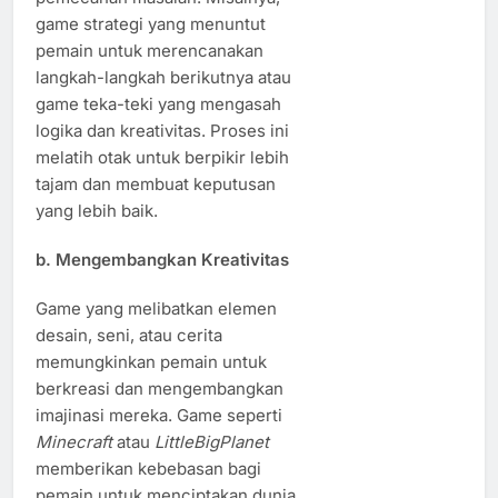
game strategi yang menuntut
pemain untuk merencanakan
langkah-langkah berikutnya atau
game teka-teki yang mengasah
logika dan kreativitas. Proses ini
melatih otak untuk berpikir lebih
tajam dan membuat keputusan
yang lebih baik.
b.
Mengembangkan Kreativitas
Game yang melibatkan elemen
desain, seni, atau cerita
memungkinkan pemain untuk
berkreasi dan mengembangkan
imajinasi mereka. Game seperti
Minecraft
atau
LittleBigPlanet
memberikan kebebasan bagi
pemain untuk menciptakan dunia