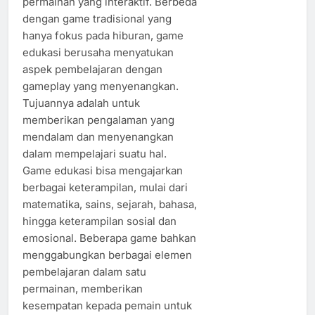
permainan yang interaktif. Berbeda
dengan game tradisional yang
hanya fokus pada hiburan, game
edukasi berusaha menyatukan
aspek pembelajaran dengan
gameplay yang menyenangkan.
Tujuannya adalah untuk
memberikan pengalaman yang
mendalam dan menyenangkan
dalam mempelajari suatu hal.
Game edukasi bisa mengajarkan
berbagai keterampilan, mulai dari
matematika, sains, sejarah, bahasa,
hingga keterampilan sosial dan
emosional. Beberapa game bahkan
menggabungkan berbagai elemen
pembelajaran dalam satu
permainan, memberikan
kesempatan kepada pemain untuk