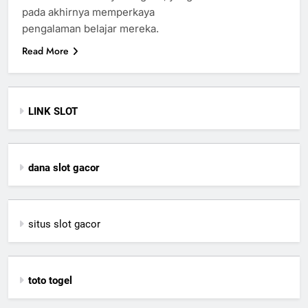
pada akhirnya memperkaya
pengalaman belajar mereka.
Read More
LINK SLOT
dana slot gacor
situs slot gacor
toto togel