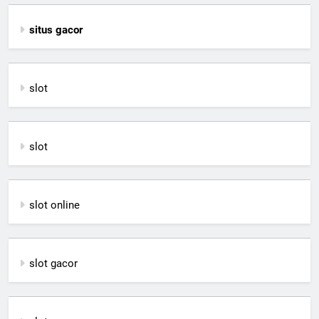
situs gacor
slot
slot
slot online
slot gacor