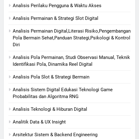
Analisis Perilaku Pengguna & Waktu Akses
Analisis Permainan & Strategi Slot Digital
Analisis Permainan Digital,Literasi Risiko,Pengembangan
Pola Bermain Sehat,Panduan Strategi,Psikologi & Kontrol
Diri
Analisis Pola Permainan, Studi Observasi Manual, Teknik
Identifikasi Pola, Dinamika Reel Digital
Analisis Pola Slot & Strategi Bermain
Analisis Sistem Digital Edukasi Teknologi Game
Probabilitas dan Algoritma RNG
Analisis Teknologi & Hiburan Digital
Analitik Data & UX Insight
Arsitektur Sistem & Backend Engineering