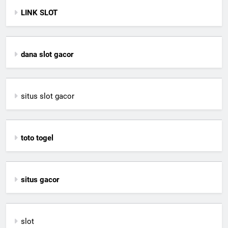
LINK SLOT
dana slot gacor
situs slot gacor
toto togel
situs gacor
slot