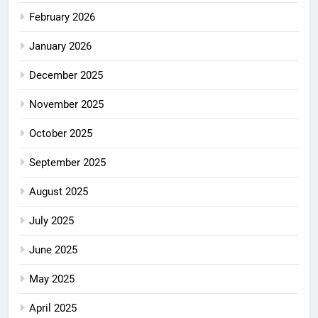
February 2026
January 2026
December 2025
November 2025
October 2025
September 2025
August 2025
July 2025
June 2025
May 2025
April 2025