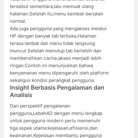
tersebut sementara,lalu memuat ulang
halaman.Setelah itu,menu kembali berjalan
normal.
Ada juga pengguna yang mengakses melalui
HP dengan banyak tab terbuka.Halaman
terasa lambat dan menu tidak langsung
muncul.Setelah menutup tab berlebih dan
membersihkan cache,akses menjadi lebih
ringan.Contoh ini menunjukkan bahwa
kenyamanan menu dipengaruhi oleh platform
sekaligus kondisi perangkat pengguna.
Insight Berbasis Pengalaman dan
Analisis
Dari perspektif pengalaman
pengguna,Lebah4D dengan menu lengkap
untuk pengguna modern perlu memenuhi
tiga aspek utama:kejelasan,efisiensi,dan
keamanan.Kejelasan membantu pengguna