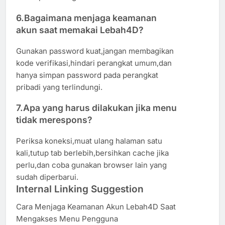
6.Bagaimana menjaga keamanan
akun saat memakai Lebah4D?
Gunakan password kuat,jangan membagikan
kode verifikasi,hindari perangkat umum,dan
hanya simpan password pada perangkat
pribadi yang terlindungi.
7.Apa yang harus dilakukan jika menu
tidak merespons?
Periksa koneksi,muat ulang halaman satu
kali,tutup tab berlebih,bersihkan cache jika
perlu,dan coba gunakan browser lain yang
sudah diperbarui.
Internal Linking Suggestion
Cara Menjaga Keamanan Akun Lebah4D Saat
Mengakses Menu Pengguna