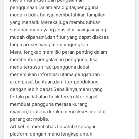
penggunaan.Dalam era digital,pengguna
modern tidak hanya membutuhkan tampilan
yang menarik.Mereka juga membutuhkan
susunan menu yang jelas,alur navigasi yang
mudah dipahami,dan fitur yang dapat diakses
tanpa proses yang membingungkan.
Menu lengkap memiliki peran penting dalam
membentuk pengalaman pengguna.Jika
menu tersusun rapi,pengguna dapat
menemukan informasi utama,pengaturan
akun,pusat bantuan,dan fitur pendukung
dengan lebih cepat.Sebaliknya,menu yang
terlalu padat atau tidak terstruktur dapat
membuat pengguna merasa kurang
nyaman,terutama ketika mengakses melalui
perangkat mobile.
Artikel ini membahas Lebah4D sebagai
platform dengan menu lengkap untuk