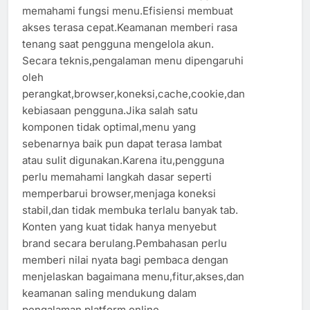
memahami fungsi menu.Efisiensi membuat
akses terasa cepat.Keamanan memberi rasa
tenang saat pengguna mengelola akun.
Secara teknis,pengalaman menu dipengaruhi
oleh
perangkat,browser,koneksi,cache,cookie,dan
kebiasaan pengguna.Jika salah satu
komponen tidak optimal,menu yang
sebenarnya baik pun dapat terasa lambat
atau sulit digunakan.Karena itu,pengguna
perlu memahami langkah dasar seperti
memperbarui browser,menjaga koneksi
stabil,dan tidak membuka terlalu banyak tab.
Konten yang kuat tidak hanya menyebut
brand secara berulang.Pembahasan perlu
memberi nilai nyata bagi pembaca dengan
menjelaskan bagaimana menu,fitur,akses,dan
keamanan saling mendukung dalam
pengalaman platform online.