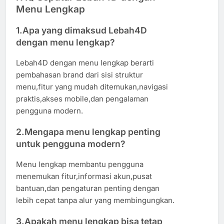
Menu Lengkap
1.Apa yang dimaksud Lebah4D
dengan menu lengkap?
Lebah4D dengan menu lengkap berarti
pembahasan brand dari sisi struktur
menu,fitur yang mudah ditemukan,navigasi
praktis,akses mobile,dan pengalaman
pengguna modern.
2.Mengapa menu lengkap penting
untuk pengguna modern?
Menu lengkap membantu pengguna
menemukan fitur,informasi akun,pusat
bantuan,dan pengaturan penting dengan
lebih cepat tanpa alur yang membingungkan.
3.Apakah menu lengkap bisa tetap