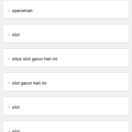
spaceman
slot
situs slot gacor hari ini
slot gacor hari ini
slot
slot