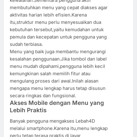
kewalahan.Sementara pengguna aktif
membutuhkan menu yang cepat diakses agar
aktivitas harian lebih efisien.Karena
itu,struktur menu perlu menyesuaikan dua
kebutuhan tersebut,yaitu kemudahan untuk
pemula dan kecepatan untuk pengguna yang
sudah terbiasa.
Menu yang baik juga membantu mengurangi
kesalahan penggunaan.Jika tombol dan label
menu mudah dipahami,pengguna lebih kecil
kemungkinan salah memilih fitur atau
mengulang proses dari awal.Inilah alasan
mengapa menu lengkap harus tetap disusun
secara ringkas dan fungsional.
Akses Mobile dengan Menu yang
Lebih Praktis
Banyak pengguna mengakses Lebah4D
melalui smartphone.Karena itu,menu lengkap
perlu tetap terasa praktis di layar