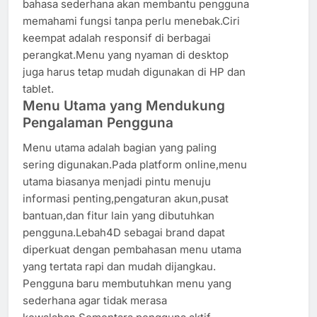
bahasa sederhana akan membantu pengguna
memahami fungsi tanpa perlu menebak.Ciri
keempat adalah responsif di berbagai
perangkat.Menu yang nyaman di desktop
juga harus tetap mudah digunakan di HP dan
tablet.
Menu Utama yang Mendukung
Pengalaman Pengguna
Menu utama adalah bagian yang paling
sering digunakan.Pada platform online,menu
utama biasanya menjadi pintu menuju
informasi penting,pengaturan akun,pusat
bantuan,dan fitur lain yang dibutuhkan
pengguna.Lebah4D sebagai brand dapat
diperkuat dengan pembahasan menu utama
yang tertata rapi dan mudah dijangkau.
Pengguna baru membutuhkan menu yang
sederhana agar tidak merasa