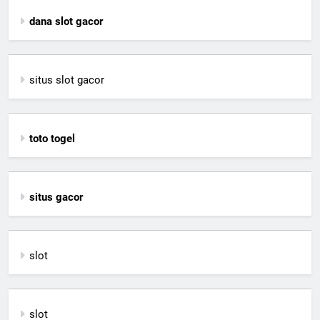
dana slot gacor
situs slot gacor
toto togel
situs gacor
slot
slot