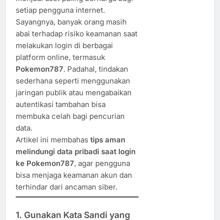
setiap pengguna internet.
Sayangnya, banyak orang masih
abai terhadap risiko keamanan saat
melakukan login di berbagai
platform online, termasuk
Pokemon787
. Padahal, tindakan
sederhana seperti menggunakan
jaringan publik atau mengabaikan
autentikasi tambahan bisa
membuka celah bagi pencurian
data.
Artikel ini membahas
tips aman
melindungi data pribadi saat login
ke Pokemon787
, agar pengguna
bisa menjaga keamanan akun dan
terhindar dari ancaman siber.
1. Gunakan Kata Sandi yang