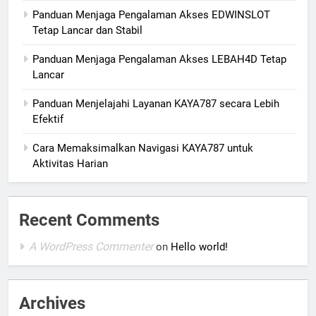
Panduan Menjaga Pengalaman Akses EDWINSLOT
Tetap Lancar dan Stabil
Panduan Menjaga Pengalaman Akses LEBAH4D Tetap
Lancar
Panduan Menjelajahi Layanan KAYA787 secara Lebih
Efektif
Cara Memaksimalkan Navigasi KAYA787 untuk
Aktivitas Harian
Recent Comments
A WordPress Commenter
on
Hello world!
Archives