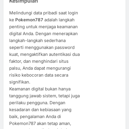
Kesimpulan
Melindungi data pribadi saat login
ke
Pokemon787
adalah langkah
penting untuk menjaga keamanan
digital Anda. Dengan menerapkan
langkah-langkah sederhana
seperti menggunakan password
kuat, mengaktifkan autentikasi dua
faktor, dan menghindari situs
palsu, Anda dapat mengurangi
risiko kebocoran data secara
signifikan.
Keamanan digital bukan hanya
tanggung jawab sistem, tetapi juga
perilaku pengguna. Dengan
kesadaran dan kebiasaan yang
baik, pengalaman Anda di
Pokemon787 akan tetap aman,