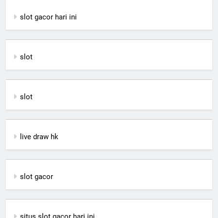
slot gacor hari ini
slot
slot
live draw hk
slot gacor
situs slot gacor hari ini