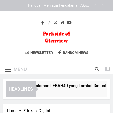
Skip
Panduan Menjaga Pengalaman Akses LEBAH4D
to
Tetap Lancar
content
Panduan Menjelajahi Layanan KAYA787 secara
Lebih Efektif
Cara Mengatasi Halaman LEBAH4D yang Lambat
Dimuat secara Efektif dan Sistematis
Panduan Menjaga Pengalaman Akses
EDWINSLOT Tetap Lancar dan Stabil
Parkside Of
Temukan Hunian Nyaman Di Parkside
Panduan Menjaga Pengalaman Akses LEBAH4D
NEWSLETTER
RANDOM NEWS
Tetap Lancar
Glenview
Of Glenview. Lingkungan Tenang
Panduan Menjelajahi Layanan KAYA787 secara
Dengan Fasilitas Modern Untuk Keluarga
Lebih Efektif
MENU
Anda.
ara Mengatasi Halaman LEBAH4D yang Lambat Dimuat secara 
HEADLINES
 Weeks Ago
Home
Edukasi Digital