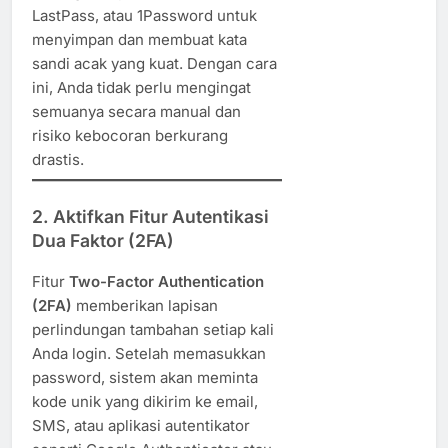
LastPass, atau 1Password untuk
menyimpan dan membuat kata
sandi acak yang kuat. Dengan cara
ini, Anda tidak perlu mengingat
semuanya secara manual dan
risiko kebocoran berkurang
drastis.
2. Aktifkan Fitur Autentikasi
Dua Faktor (2FA)
Fitur
Two-Factor Authentication
(2FA)
memberikan lapisan
perlindungan tambahan setiap kali
Anda login. Setelah memasukkan
password, sistem akan meminta
kode unik yang dikirim ke email,
SMS, atau aplikasi autentikator