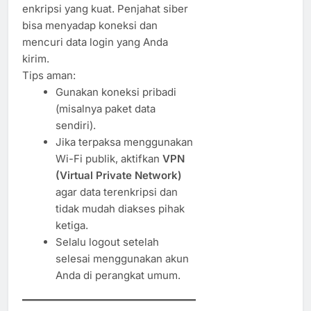
enkripsi yang kuat. Penjahat siber
bisa menyadap koneksi dan
mencuri data login yang Anda
kirim.
Tips aman:
Gunakan koneksi pribadi
(misalnya paket data
sendiri).
Jika terpaksa menggunakan
Wi-Fi publik, aktifkan
VPN
(Virtual Private Network)
agar data terenkripsi dan
tidak mudah diakses pihak
ketiga.
Selalu logout setelah
selesai menggunakan akun
Anda di perangkat umum.