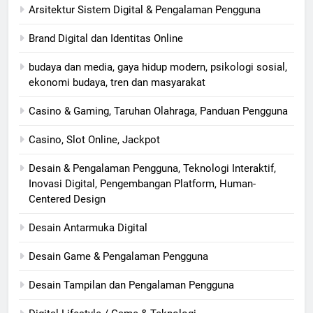
Arsitektur Sistem Digital & Pengalaman Pengguna
Brand Digital dan Identitas Online
budaya dan media, gaya hidup modern, psikologi sosial,
ekonomi budaya, tren dan masyarakat
Casino & Gaming, Taruhan Olahraga, Panduan Pengguna
Casino, Slot Online, Jackpot
Desain & Pengalaman Pengguna, Teknologi Interaktif,
Inovasi Digital, Pengembangan Platform, Human-
Centered Design
Desain Antarmuka Digital
Desain Game & Pengalaman Pengguna
Desain Tampilan dan Pengalaman Pengguna