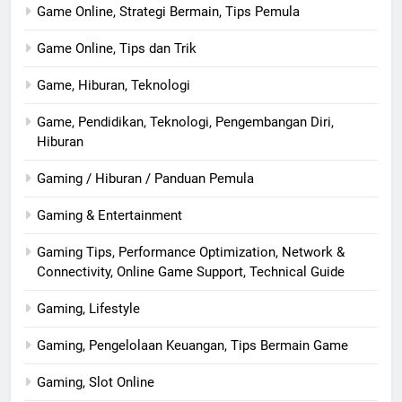
Game Online, Strategi Bermain, Tips Pemula
Game Online, Tips dan Trik
Game, Hiburan, Teknologi
Game, Pendidikan, Teknologi, Pengembangan Diri,
Hiburan
Gaming / Hiburan / Panduan Pemula
Gaming & Entertainment
Gaming Tips, Performance Optimization, Network &
Connectivity, Online Game Support, Technical Guide
Gaming, Lifestyle
Gaming, Pengelolaan Keuangan, Tips Bermain Game
Gaming, Slot Online