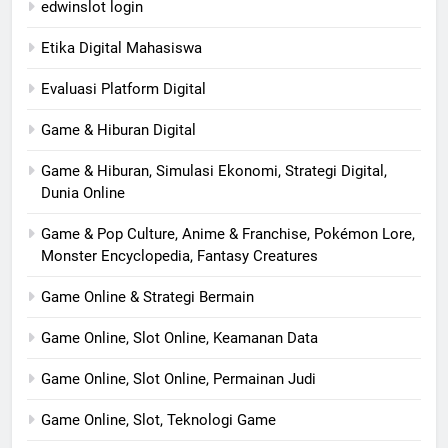
edwinslot login
Etika Digital Mahasiswa
Evaluasi Platform Digital
Game & Hiburan Digital
Game & Hiburan, Simulasi Ekonomi, Strategi Digital,
Dunia Online
Game & Pop Culture, Anime & Franchise, Pokémon Lore,
Monster Encyclopedia, Fantasy Creatures
Game Online & Strategi Bermain
Game Online, Slot Online, Keamanan Data
Game Online, Slot Online, Permainan Judi
Game Online, Slot, Teknologi Game