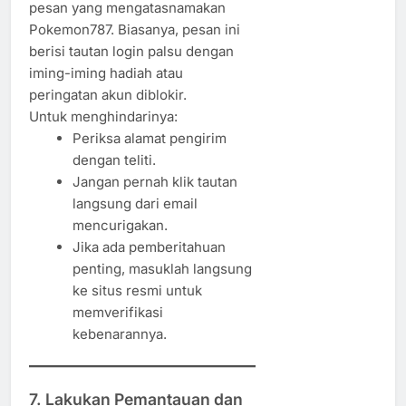
pesan yang mengatasnamakan
Pokemon787. Biasanya, pesan ini
berisi tautan login palsu dengan
iming-iming hadiah atau
peringatan akun diblokir.
Untuk menghindarinya:
Periksa alamat pengirim
dengan teliti.
Jangan pernah klik tautan
langsung dari email
mencurigakan.
Jika ada pemberitahuan
penting, masuklah langsung
ke situs resmi untuk
memverifikasi
kebenarannya.
7. Lakukan Pemantauan dan