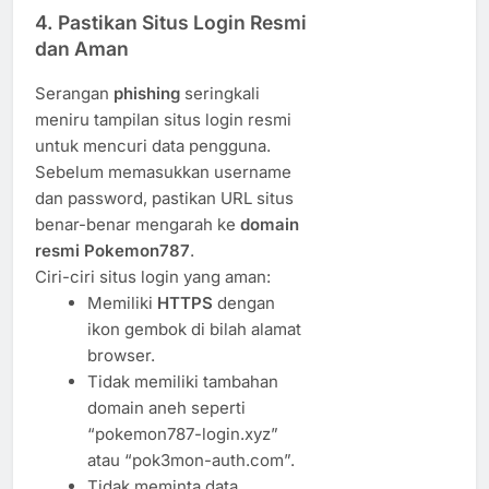
4. Pastikan Situs Login Resmi
dan Aman
Serangan
phishing
seringkali
meniru tampilan situs login resmi
untuk mencuri data pengguna.
Sebelum memasukkan username
dan password, pastikan URL situs
benar-benar mengarah ke
domain
resmi Pokemon787
.
Ciri-ciri situs login yang aman:
Memiliki
HTTPS
dengan
ikon gembok di bilah alamat
browser.
Tidak memiliki tambahan
domain aneh seperti
“pokemon787-login.xyz”
atau “pok3mon-auth.com”.
Tidak meminta data