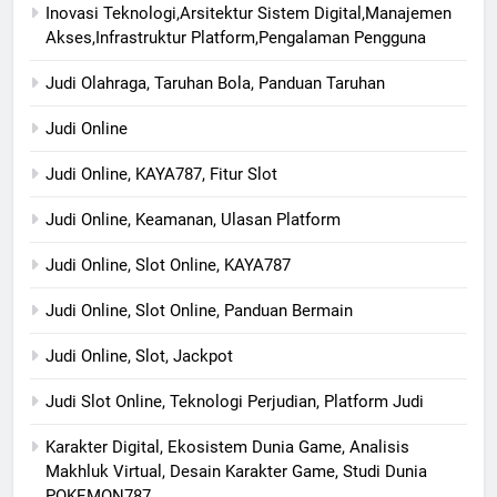
Inovasi Teknologi,Arsitektur Sistem Digital,Manajemen
Akses,Infrastruktur Platform,Pengalaman Pengguna
Judi Olahraga, Taruhan Bola, Panduan Taruhan
Judi Online
Judi Online, KAYA787, Fitur Slot
Judi Online, Keamanan, Ulasan Platform
Judi Online, Slot Online, KAYA787
Judi Online, Slot Online, Panduan Bermain
Judi Online, Slot, Jackpot
Judi Slot Online, Teknologi Perjudian, Platform Judi
Karakter Digital, Ekosistem Dunia Game, Analisis
Makhluk Virtual, Desain Karakter Game, Studi Dunia
POKEMON787