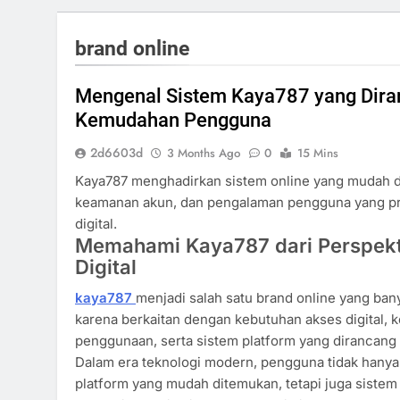
brand online
Mengenal Sistem Kaya787 yang Dira
Kemudahan Pengguna
2d6603d
3 Months Ago
0
15 Mins
Kaya787 menghadirkan sistem online yang mudah di
keamanan akun, dan pengalaman pengguna yang pr
digital.
Memahami Kaya787 dari Perspekt
Digital
kaya787
menjadi salah satu brand online yang ban
karena berkaitan dengan kebutuhan akses digital,
penggunaan, serta sistem platform yang dirancang a
Dalam era teknologi modern, pengguna tidak han
platform yang mudah ditemukan, tetapi juga sistem y