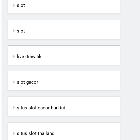
slot
slot
live draw hk
slot gacor
situs slot gacor hari ini
situs slot thailand