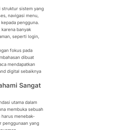
 struktur sistem yang
ses, navigasi menu,
n kepada pengguna.
t karena banyak
an, seperti login,
engan fokus pada
mbahasan dibuat
mbaca mendapatkan
nd digital sebaiknya
ahami Sangat
ndasi utama dalam
guna membuka sebuah
a harus menebak-
lur penggunaan yang