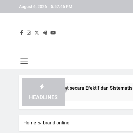
Skip
August 6, 2026
5:57:47 PM
to
content
Par
Temukan H
ng Lambat Dimuat secara Efektif dan Sistematis
Pand
2 Week
HEADLINES
Home
brand online