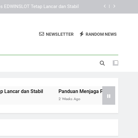
 EDWINSLOT Tetap Lancar dan Stabil
galaman Akses LEBAH4D Tetap Lancar
Layanan KAYA787 secara Lebih Efektif
NEWSLETTER
RANDOM NEWS
imuat secara Efektif dan Sistematis
ngan Fasilitas Modern Untuk Keluarga Anda.
 EDWINSLOT Tetap Lancar dan Stabil
galaman Akses LEBAH4D Tetap Lancar
Layanan KAYA787 secara Lebih Efektif
 Stabil
Panduan Menjaga Pengalaman Akses LEBAH4D 
2 Weeks Ago