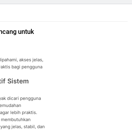
ncang untuk
pahami, akses jelas,
aktis bagi pengguna
if Sistem
yak dicari pengguna
 kemudahan
gar lebih praktis.
ya membutuhkan
ang jelas, stabil, dan