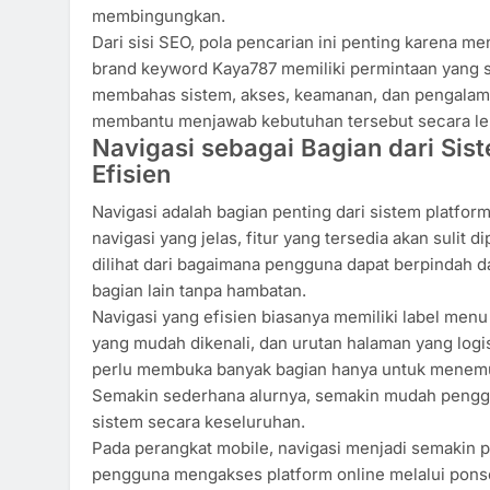
membingungkan.
Dari sisi SEO, pola pencarian ini penting karena 
brand keyword Kaya787 memiliki permintaan yang s
membahas sistem, akses, keamanan, dan pengala
membantu menjawab kebutuhan tersebut secara leb
Navigasi sebagai Bagian dari Sis
Efisien
Navigasi adalah bagian penting dari sistem platfor
navigasi yang jelas, fitur yang tersedia akan sulit 
dilihat dari bagaimana pengguna dapat berpindah da
bagian lain tanpa hambatan.
Navigasi yang efisien biasanya memiliki label menu
yang mudah dikenali, dan urutan halaman yang logi
perlu membuka banyak bagian hanya untuk menemu
Semakin sederhana alurnya, semakin mudah pen
sistem secara keseluruhan.
Pada perangkat mobile, navigasi menjadi semakin p
pengguna mengakses platform online melalui ponsel