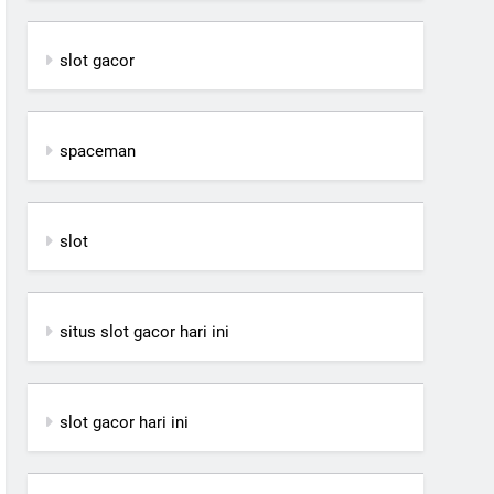
slot gacor
spaceman
slot
situs slot gacor hari ini
slot gacor hari ini