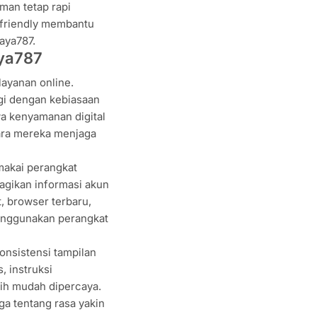
man tetap rapi
-friendly membantu
aya787.
ya787
ayanan online.
gi dengan kebiasaan
 kenyamanan digital
 cara mereka menjaga
akai perangkat
bagikan informasi akun
, browser terbaru,
menggunakan perangkat
konsistensi tampilan
, instruksi
bih mudah dipercaya.
ga tentang rasa yakin