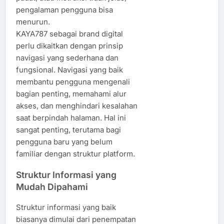
pengalaman pengguna bisa
menurun.
KAYA787 sebagai brand digital
perlu dikaitkan dengan prinsip
navigasi yang sederhana dan
fungsional. Navigasi yang baik
membantu pengguna mengenali
bagian penting, memahami alur
akses, dan menghindari kesalahan
saat berpindah halaman. Hal ini
sangat penting, terutama bagi
pengguna baru yang belum
familiar dengan struktur platform.
Struktur Informasi yang
Mudah Dipahami
Struktur informasi yang baik
biasanya dimulai dari penempatan