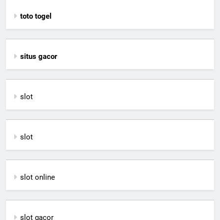
toto togel
situs gacor
slot
slot
slot online
slot gacor