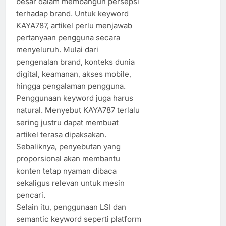
besar dalam membangun persepsi
terhadap brand. Untuk keyword
KAYA787, artikel perlu menjawab
pertanyaan pengguna secara
menyeluruh. Mulai dari
pengenalan brand, konteks dunia
digital, keamanan, akses mobile,
hingga pengalaman pengguna.
Penggunaan keyword juga harus
natural. Menyebut KAYA787 terlalu
sering justru dapat membuat
artikel terasa dipaksakan.
Sebaliknya, penyebutan yang
proporsional akan membantu
konten tetap nyaman dibaca
sekaligus relevan untuk mesin
pencari.
Selain itu, penggunaan LSI dan
semantic keyword seperti platform