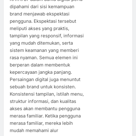
dipahami dari sisi kemampuan
brand menjawab ekspektasi
pengguna. Ekspektasi tersebut
meliputi akses yang praktis,
tampilan yang responsif, informasi
yang mudah ditemukan, serta
sistem keamanan yang memberi
rasa nyaman. Semua elemen ini
berperan dalam membentuk
kepercayaan jangka panjang.
Persaingan digital juga menuntut
sebuah brand untuk konsisten.
Konsistensi tampilan, istilah menu,
struktur informasi, dan kualitas
akses akan membantu pengguna
merasa familiar. Ketika pengguna
merasa familiar, mereka lebih
mudah memahami alur