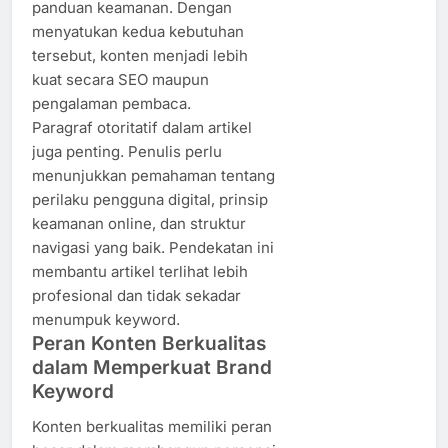
panduan keamanan. Dengan
menyatukan kedua kebutuhan
tersebut, konten menjadi lebih
kuat secara SEO maupun
pengalaman pembaca.
Paragraf otoritatif dalam artikel
juga penting. Penulis perlu
menunjukkan pemahaman tentang
perilaku pengguna digital, prinsip
keamanan online, dan struktur
navigasi yang baik. Pendekatan ini
membantu artikel terlihat lebih
profesional dan tidak sekadar
menumpuk keyword.
Peran Konten Berkualitas
dalam Memperkuat Brand
Keyword
Konten berkualitas memiliki peran