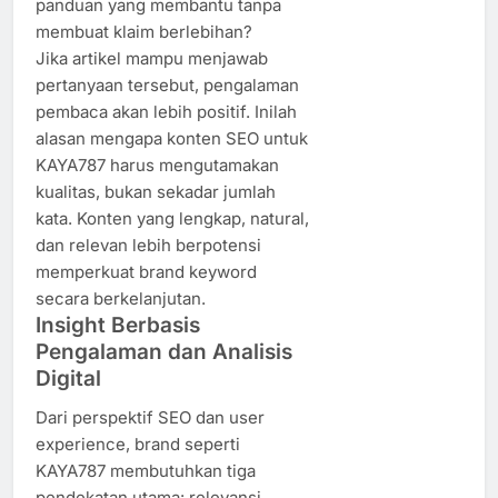
panduan yang membantu tanpa
membuat klaim berlebihan?
Jika artikel mampu menjawab
pertanyaan tersebut, pengalaman
pembaca akan lebih positif. Inilah
alasan mengapa konten SEO untuk
KAYA787 harus mengutamakan
kualitas, bukan sekadar jumlah
kata. Konten yang lengkap, natural,
dan relevan lebih berpotensi
memperkuat brand keyword
secara berkelanjutan.
Insight Berbasis
Pengalaman dan Analisis
Digital
Dari perspektif SEO dan user
experience, brand seperti
KAYA787 membutuhkan tiga
pendekatan utama: relevansi,