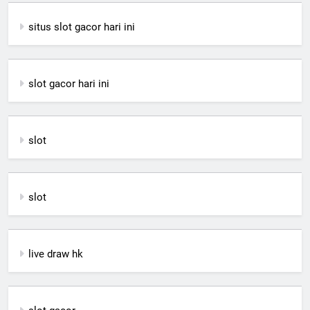
situs slot gacor hari ini
slot gacor hari ini
slot
slot
live draw hk