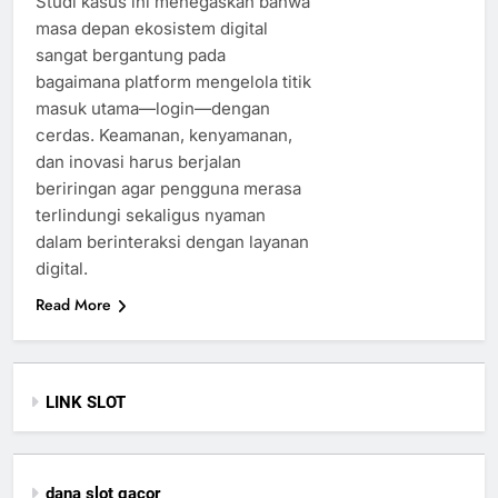
Studi kasus ini menegaskan bahwa
masa depan ekosistem digital
sangat bergantung pada
bagaimana platform mengelola titik
masuk utama—login—dengan
cerdas. Keamanan, kenyamanan,
dan inovasi harus berjalan
beriringan agar pengguna merasa
terlindungi sekaligus nyaman
dalam berinteraksi dengan layanan
digital.
Read More
LINK SLOT
dana slot gacor