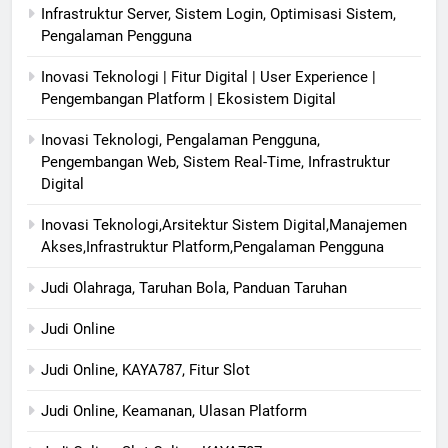
Infrastruktur Server, Sistem Login, Optimisasi Sistem,
Pengalaman Pengguna
Inovasi Teknologi | Fitur Digital | User Experience |
Pengembangan Platform | Ekosistem Digital
Inovasi Teknologi, Pengalaman Pengguna,
Pengembangan Web, Sistem Real-Time, Infrastruktur
Digital
Inovasi Teknologi,Arsitektur Sistem Digital,Manajemen
Akses,Infrastruktur Platform,Pengalaman Pengguna
Judi Olahraga, Taruhan Bola, Panduan Taruhan
Judi Online
Judi Online, KAYA787, Fitur Slot
Judi Online, Keamanan, Ulasan Platform