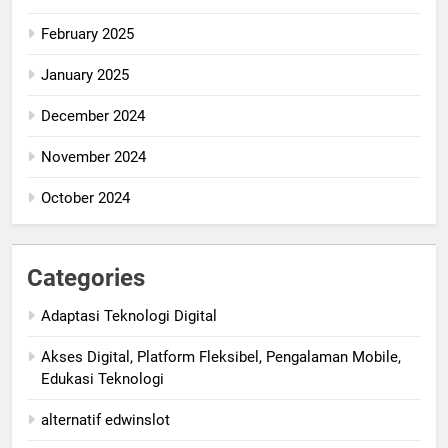
February 2025
January 2025
December 2024
November 2024
October 2024
Categories
Adaptasi Teknologi Digital
Akses Digital, Platform Fleksibel, Pengalaman Mobile,
Edukasi Teknologi
alternatif edwinslot