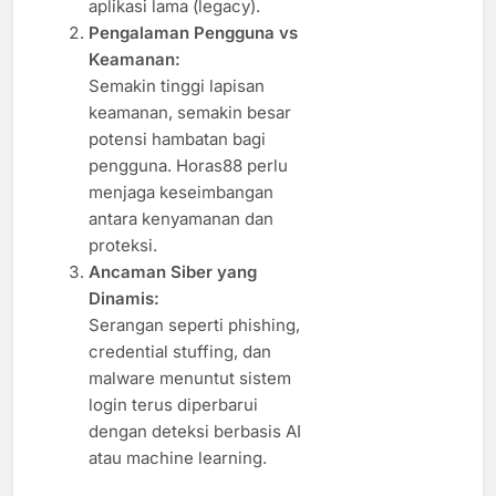
aplikasi lama (legacy).
Pengalaman Pengguna vs
Keamanan:
Semakin tinggi lapisan
keamanan, semakin besar
potensi hambatan bagi
pengguna. Horas88 perlu
menjaga keseimbangan
antara kenyamanan dan
proteksi.
Ancaman Siber yang
Dinamis:
Serangan seperti phishing,
credential stuffing, dan
malware menuntut sistem
login terus diperbarui
dengan deteksi berbasis AI
atau machine learning.