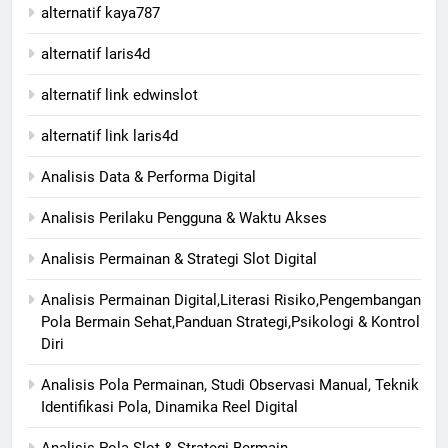
alternatif kaya787
alternatif laris4d
alternatif link edwinslot
alternatif link laris4d
Analisis Data & Performa Digital
Analisis Perilaku Pengguna & Waktu Akses
Analisis Permainan & Strategi Slot Digital
Analisis Permainan Digital,Literasi Risiko,Pengembangan
Pola Bermain Sehat,Panduan Strategi,Psikologi & Kontrol
Diri
Analisis Pola Permainan, Studi Observasi Manual, Teknik
Identifikasi Pola, Dinamika Reel Digital