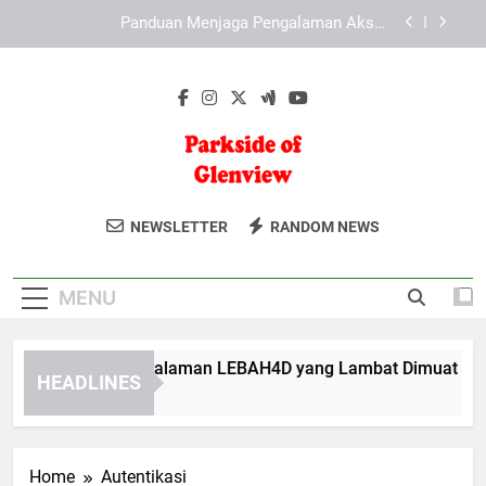
Skip
Panduan Menjaga Pengalaman Akses LEBAH4D
to
Tetap Lancar
content
Panduan Menjelajahi Layanan KAYA787 secara
Lebih Efektif
Cara Mengatasi Halaman LEBAH4D yang Lambat
Dimuat secara Efektif dan Sistematis
Panduan Menjaga Pengalaman Akses
EDWINSLOT Tetap Lancar dan Stabil
Parkside Of
Temukan Hunian Nyaman Di Parkside
Panduan Menjaga Pengalaman Akses LEBAH4D
NEWSLETTER
RANDOM NEWS
Tetap Lancar
Glenview
Of Glenview. Lingkungan Tenang
Panduan Menjelajahi Layanan KAYA787 secara
Dengan Fasilitas Modern Untuk Keluarga
Lebih Efektif
MENU
Anda.
ara Mengatasi Halaman LEBAH4D yang Lambat Dimuat secara 
HEADLINES
 Weeks Ago
Home
Autentikasi