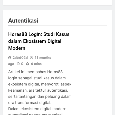
Autentikasi
Horas88 Login: Studi Kasus
dalam Ekosistem Digital
Modern
2d6603d
11 months
ago
0
6 mins
Artikel ini membahas Horas88
login sebagai studi kasus dalam
ekosistem digital, menyoroti aspek
keamanan, arsitektur autentikasi,
serta tantangan dan peluang dalam
era transformasi digital.
Dalam ekosistem digital modern,
autentikasi pengguna menjadi