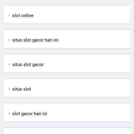
slot online
situs slot gacor hari ini
situs slot gacor
situs slot
slot gacor hari ini